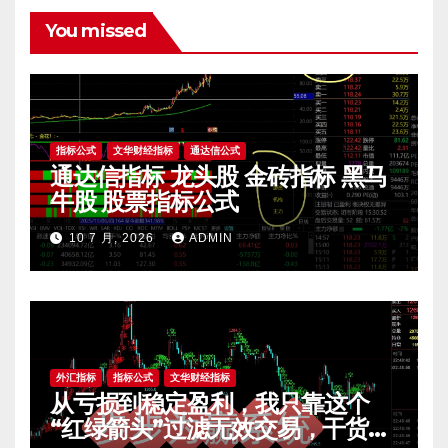
页
You missed
指标公式
文华财经指标
通达信公式
通达信指标 龙头股 金砖指标 黑马
牛股 股票指标公式
10 7 月, 2026
ADMIN
外汇指标
指标公式
文华财经指标
从亏损到稳定盈利，我只靠这个
“红绿箭头”过滤无效交易，干货全