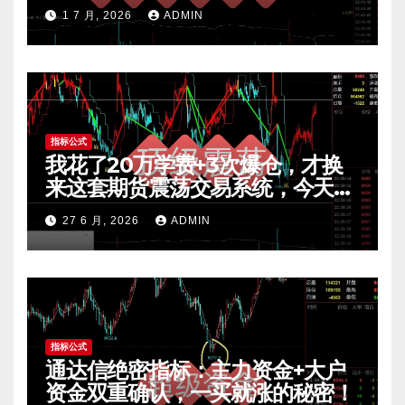
公开 mt4指标
1 7 月, 2026
ADMIN
指标公式
我花了20万学费+3次爆仓，才换
来这套期货震荡交易系统，今天免
费公开核心逻辑
27 6 月, 2026
ADMIN
指标公式
通达信绝密指标：主力资金+大户
资金双重确认，一买就涨的秘密！