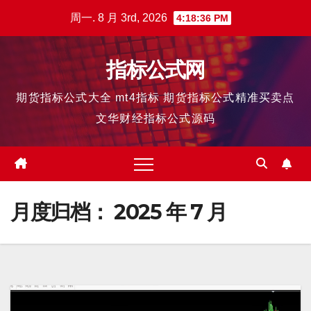
跳
周一. 8 月 3rd, 2026
4:18:36 PM
至
内
指标公式网
容
期货指标公式大全 mt4指标 期货指标公式精准买卖点
文华财经指标公式源码
月度归档：
2025 年 7 月