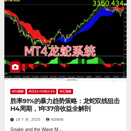
MT4指标
外汇EA FOREX EA
外汇指标
胜率91%的暴力趋势策略：龙蛇双线狙击
H4周期，1年37倍收益全解剖
19 7 月, 2025
ADMIN
Snake and the Wave M…