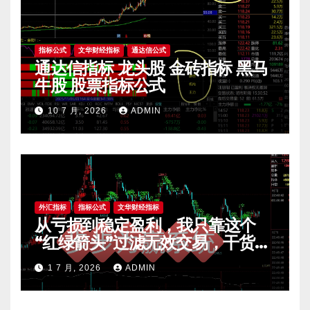
指标公式
文华财经指标
通达信公式
通达信指标 龙头股 金砖指标 黑马
牛股 股票指标公式
10 7 月, 2026
ADMIN
外汇指标
指标公式
文华财经指标
从亏损到稳定盈利，我只靠这个
“红绿箭头”过滤无效交易，干货全
公开 mt4指标
1 7 月, 2026
ADMIN