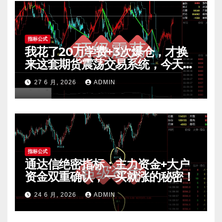
指标公式
我花了20万学费+3次爆仓，才换
来这套期货震荡交易系统，今天免
费公开核心逻辑
27 6 月, 2026
ADMIN
指标公式
通达信绝密指标：主力资金+大户
资金双重确认，一买就涨的秘密！
24 6 月, 2026
ADMIN