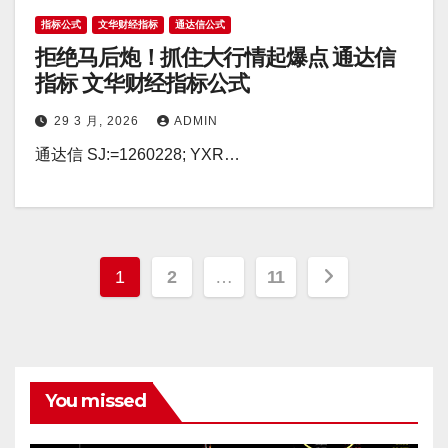
指标公式
文华财经指标
通达信公式
拒绝马后炮！抓住大行情起爆点 通达信
指标 文华财经指标公式
29 3 月, 2026
ADMIN
通达信 SJ:=1260228; YXR…
文
1
2
…
11
章
分
页
You missed