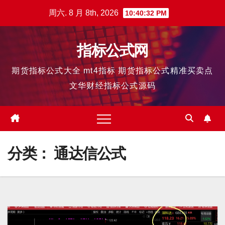
跳
周六. 8 月 8th, 2026
10:40:33 PM
至
内
指标公式网
容
期货指标公式大全 mt4指标 期货指标公式精准买卖点
文华财经指标公式源码
分类：
通达信公式