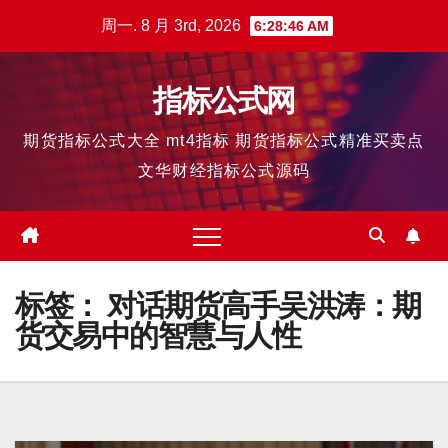
跳
周一. 8 月 3rd, 2026
6:28:46 AM
至
内
指标公式网
容
期货指标公式大全 mt4指标 期货指标公式精准买卖点
文华财经指标公式源码
标签：
对话期货高手吴洪涛：期
货交易中的智慧与人性