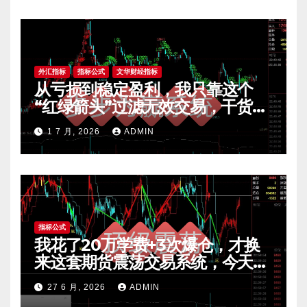
外汇指标
指标公式
文华财经指标
从亏损到稳定盈利，我只靠这个
“红绿箭头”过滤无效交易，干货全
公开 mt4指标
1 7 月, 2026
ADMIN
指标公式
我花了20万学费+3次爆仓，才换
来这套期货震荡交易系统，今天免
费公开核心逻辑
27 6 月, 2026
ADMIN