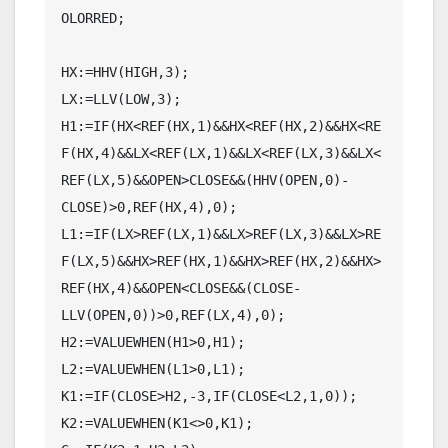
OLORRED;

HX:=HHV(HIGH,3);

LX:=LLV(LOW,3);

H1:=IF(HX<REF(HX,1)&&HX<REF(HX,2)&&HX<RE
F(HX,4)&&LX<REF(LX,1)&&LX<REF(LX,3)&&LX<
REF(LX,5)&&OPEN>CLOSE&&(HHV(OPEN,0)-
CLOSE)>0,REF(HX,4),0);

L1:=IF(LX>REF(LX,1)&&LX>REF(LX,3)&&LX>RE
F(LX,5)&&HX>REF(HX,1)&&HX>REF(HX,2)&&HX>
REF(HX,4)&&OPEN<CLOSE&&(CLOSE-
LLV(OPEN,0))>0,REF(LX,4),0);

H2:=VALUEWHEN(H1>0,H1);

L2:=VALUEWHEN(L1>0,L1);

K1:=IF(CLOSE>H2,-3,IF(CLOSE<L2,1,0));

K2:=VALUEWHEN(K1<>0,K1);
