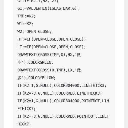
G:=IF(K2=1,H2,L2);

G1:=VALUEWHEN(ISLASTBAR,G);

TMP:=K2;

W1:=K2;

W2:=OPEN-CLOSE;

HT:=IF(OPEN>CLOSE,OPEN,CLOSE);

LT:=IF(OPEN<CLOSE,OPEN,CLOSE);

DRAWTEXT(CROSS(TMP,0),HX,'做
空'),COLORGREEN;

DRAWTEXT(CROSS(0,TMP),LX,'做
多'),COLORYELLOW;

IF(K2=1,G,NULL),COLOR804000,LINETHICK3;

IF(K2=-3,G,NULL),COLORRED,LINETHICK3;

IF(K2=1,G,NULL),COLOR804000,POINTDOT,LIN
ETHICK7;

IF(K2=-3,G,NULL),COLORRED,POINTDOT,LINET
HICK7;
