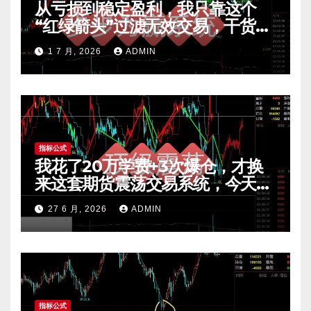
从亏损到稳定盈利，我只靠这个
“红绿箭头”过滤无效交易，干货全
公开 mt4指标
1 7 月, 2026
ADMIN
指标公式
我花了20万学费+3次爆仓，才换
来这套期货震荡交易系统，今天免
费公开核心逻辑
27 6 月, 2026
ADMIN
指标公式