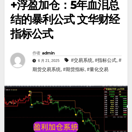
+浮盈加仓：5年血泪总
结的暴利公式 文华财经
指标公式
作者
admin
#交易系统
,
#指标公式
,
#
6 月 21, 2025
期货交易系统
,
#期货指标
,
#量化交易