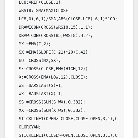
LC8:=REF(CLOSE,1);

WRSI8:=SMA(MAX(CLOSE-
LC8,0),6,1)/SMA(ABS(CLOSE-LC8),6,1)*100;

DRAWICON(CROSS(WRSI8,15),L,1);

DRAWICON(CROSS(85,WRSI8),H,2);

MX:=EMA(C,2);

SX:=EMA(SLOPE(C,21)*20+C,42);

BU:=CROSS(MX,SX);

S:=CROSS(CLOSE,EMA(HIGH,12));

X:=CROSS(EMA(LOW,12),CLOSE);

WS:=BARSLAST(S)+1;

WX:=BARSLAST(X)+1;

SS:=CROSS(SUM(S,WX),0.382);

XX:=CROSS(SUM(X,WS),0.382);

STICKLINE1(OPEN>=CLOSE,CLOSE,OPEN,3,1),C
OLORCYAN;

STICKLINE1(CLOSE>=OPEN,CLOSE,OPEN,3,1),C