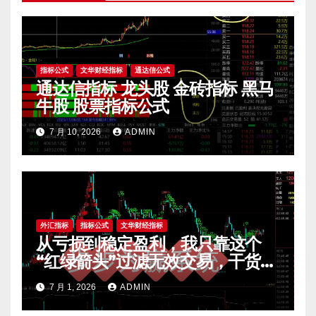
指标公式
文华财经指标
通达信公式
通达信指标 龙头股 金砖指标 黑马
牛股 股票指标公式
7 月 10, 2026
ADMIN
外汇指标
指标公式
文华财经指标
从亏损到稳定盈利，我只靠这个
“红绿箭头”过滤无效交易，干货全
公开 mt4指标
7 月 1, 2026
ADMIN