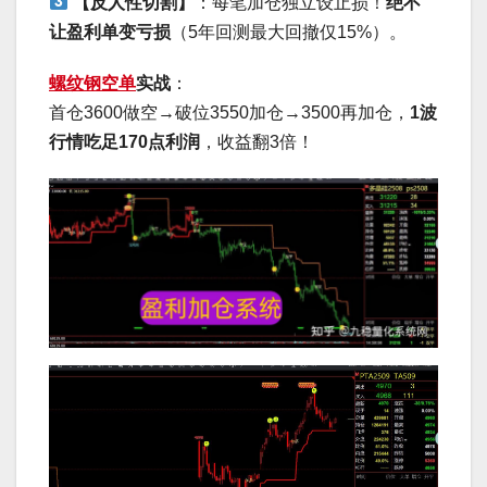
【反人性切割】
：每笔加仓独立设止损！
绝不
让盈利单变亏损
（5年回测最大回撤仅15%）。
螺纹钢空单
实战
：
首仓3600做空→破位3550加仓→3500再加仓，
1波
行情吃足170点利润
，收益翻3倍！