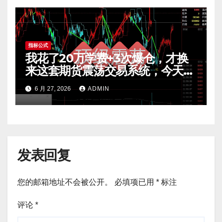
指标公式
我花了20万学费+3次爆仓，才换
来这套期货震荡交易系统，今天免
费公开核心逻辑
6 月 27, 2026
ADMIN
发表回复
您的邮箱地址不会被公开。
必填项已用
*
标注
评论
*