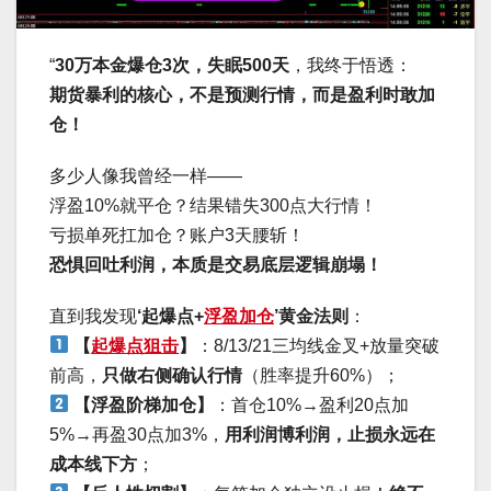
“
30万本金爆仓3次，失眠500天
，我终于悟透：
期货暴利的核心，不是预测行情，而是盈利时敢加
仓！
多少人像我曾经一样——
浮盈10%就平仓？结果错失300点大行情！
亏损单死扛加仓？账户3天腰斩！
恐惧回吐利润，本质是交易底层逻辑崩塌！
直到我发现
‘起爆点+
浮盈加仓
’黄金法则
：
【
起爆点狙击
】
：8/13/21三均线金叉+放量突破
前高，
只做右侧确认行情
（胜率提升60%）；
【浮盈阶梯加仓】
：首仓10%→盈利20点加
5%→再盈30点加3%，
用利润博利润，止损永远在
成本线下方
；