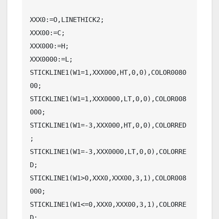
XXX0:=O,LINETHICK2;

XXX00:=C;

XXX000:=H;

XXX0000:=L;

STICKLINE1(W1=1,XXX000,HT,0,0),COLOR0080
00;

STICKLINE1(W1=1,XXX0000,LT,0,0),COLOR008
000;

STICKLINE1(W1=-3,XXX000,HT,0,0),COLORRED
;

STICKLINE1(W1=-3,XXX0000,LT,0,0),COLORRE
D;

STICKLINE1(W1>0,XXX0,XXX00,3,1),COLOR008
000;

STICKLINE1(W1<=0,XXX0,XXX00,3,1),COLORRE
D;
