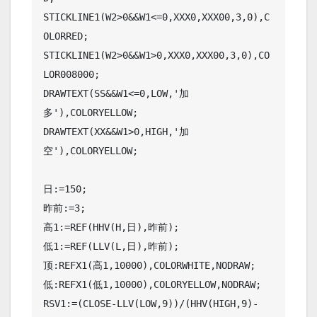
STICKLINE1(W2>0&&W1<=0,XXX0,XXX00,3,0),C
OLORRED;

STICKLINE1(W2>0&&W1>0,XXX0,XXX00,3,0),CO
LOR008000;

DRAWTEXT(SS&&W1<=0,LOW,'加
多'),COLORYELLOW;

DRAWTEXT(XX&&W1>0,HIGH,'加
空'),COLORYELLOW;

日:=150;

昨前:=3;

高1:=REF(HHV(H,日),昨前);

低1:=REF(LLV(L,日),昨前);

顶:REFX1(高1,10000),COLORWHITE,NODRAW;

低:REFX1(低1,10000),COLORYELLOW,NODRAW;

RSV1:=(CLOSE-LLV(LOW,9))/(HHV(HIGH,9)-