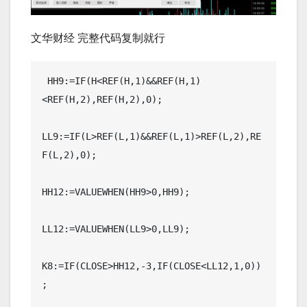
文华财经 完整代码复制就行
 HH9:=IF(H<REF(H,1)&&REF(H,1)
<REF(H,2),REF(H,2),0);

LL9:=IF(L>REF(L,1)&&REF(L,1)>REF(L,2),RE
F(L,2),0);

HH12:=VALUEWHEN(HH9>0,HH9);

LL12:=VALUEWHEN(LL9>0,LL9);

K8:=IF(CLOSE>HH12,-3,IF(CLOSE<LL12,1,0))
;
