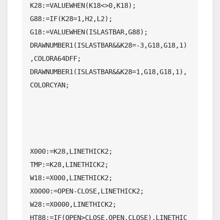
K28:=VALUEWHEN(K18<>0,K18);

G88:=IF(K28=1,H2,L2);

G18:=VALUEWHEN(ISLASTBAR,G88);

DRAWNUMBER1(ISLASTBAR&&K28=-3,G18,G18,1)
,COLORA64DFF;

DRAWNUMBER1(ISLASTBAR&&K28=1,G18,G18,1),
COLORCYAN;

X000:=K28,LINETHICK2;

TMP:=K28,LINETHICK2;

W18:=X000,LINETHICK2;

X0000:=OPEN-CLOSE,LINETHICK2;

W28:=X0000,LINETHICK2;

HT88:=IF(OPEN>CLOSE,OPEN,CLOSE),LINETHIC