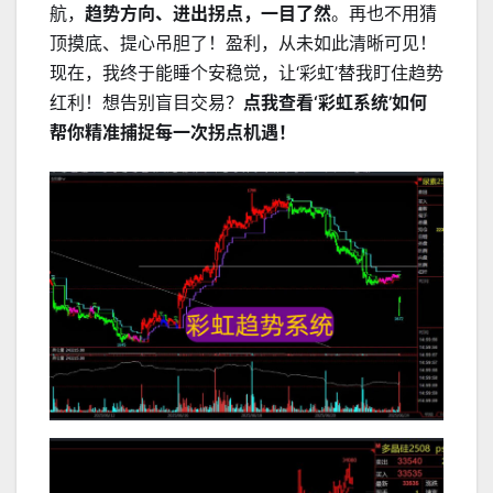
航，
趋势方向、进出拐点，一目了然
。再也不用猜
顶摸底、提心吊胆了！盈利，从未如此清晰可见！
现在，我终于能睡个安稳觉，让‘彩虹’替我盯住趋势
红利！想告别盲目交易？
点我查看‘彩虹系统’如何
帮你精准捕捉每一次拐点机遇！