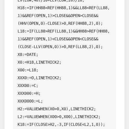
H18:=IF(HH88<REF(HH88,1)&&LL88<REF(LL88,
1)&&REF(OPEN,1)>CLOSE&&OPEN>CLOSE&&
(HHV(OPEN,0)-CLOSE)>0,REF(HH88,2),0);

L18:=IF(LL88>REF(LL88,1)&&HH88>REF(HH88,
1)&&REF(OPEN,1)<CLOSE&&OPEN<CLOSE&&
(CLOSE-LLV(OPEN,0))>0,REF(LL88,2),0);

X8:=DATE;

X0:=H18,LINETHICK2;

X00:=L18;

XXX0:=O,LINETHICK2;

XXX00:=C;

XXX000:=H;

XXX0000:=L;

H2:=VALUEWHEN(X0>0,X0),LINETHICK2;

L2:=VALUEWHEN(X00>0,X00),LINETHICK2;

K18:=IF(CLOSE>H2,-3,IF(CLOSE<L2,1,0));
