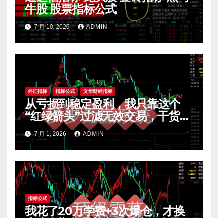
牛股 股票指标公式
7 月 10, 2026
ADMIN
外汇指标
指标公式
文华财经指标
从亏损到稳定盈利，我只靠这个
“红绿箭头”过滤无效交易，干货全
公开 mt4指标
7 月 1, 2026
ADMIN
指标公式
我花了20万学费+3次爆仓，才换