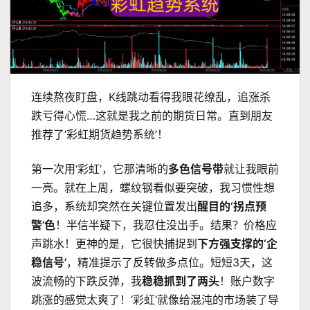
连续熬夜盯盘，K线跳动看得我眼花缭乱，追涨杀
跌亏得心慌…这就是我之前的期货日常。直到朋友
推荐了‘彩虹期货趋势系统’！
第一次用‘彩虹’，它那清晰的
多色信号带
就让我眼前
一亮。就在上周，螺纹钢看似要突破，我习惯性想
追多，系统却突然在关键位置发出
醒目的‘拐点预
警’色
！半信半疑下，我忍住没出手。结果？价格应
声跳水！更神的是，它很快捕捉到
下方强支撑的‘企
稳信号’
，精准提示了反转做多点位。短短3天，这
波流畅的下跌反弹，我
稳稳抓到了两头
！账户数字
跳涨的感觉太爽了！‘彩虹’就像给混沌的市场装了导