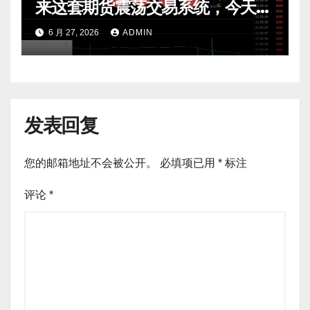
来这套期货震荡交易系统，今天免
费公开核心逻辑
6 月 27, 2026
ADMIN
发表回复
您的邮箱地址不会被公开。
必填项已用
*
标注
评论
*