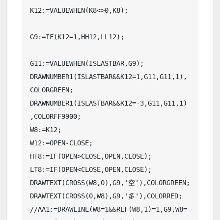
K12:=VALUEWHEN(K8<>0,K8);

G9:=IF(K12=1,HH12,LL12);

G11:=VALUEWHEN(ISLASTBAR,G9);

DRAWNUMBER1(ISLASTBAR&&K12=1,G11,G11,1),
COLORGREEN;

DRAWNUMBER1(ISLASTBAR&&K12=-3,G11,G11,1)
,COLORFF9900;

W8:=K12;

W12:=OPEN-CLOSE;

HT8:=IF(OPEN>CLOSE,OPEN,CLOSE);

LT8:=IF(OPEN<CLOSE,OPEN,CLOSE);

DRAWTEXT(CROSS(W8,0),G9,'空'),COLORGREEN;

DRAWTEXT(CROSS(0,W8),G9,'多'),COLORRED;

//AA1:=DRAWLINE(W8=1&&REF(W8,1)=1,G9,W8=