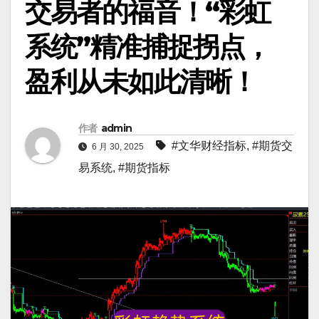
交易者的福音！“彩虹
系统”精准捕捉拐点，
盈利从未如此清晰！
作者
admin
#文华财经指标
,
#期货交
6 月 30, 2025
易系统
,
#期货指标