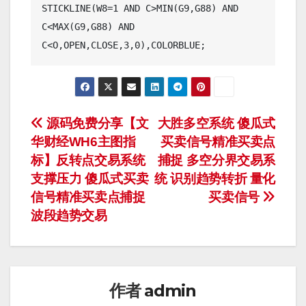
STICKLINE(W8=1 AND C>MIN(G9,G88) AND 
C<MAX(G9,G88) AND 
文
源码免费分享【文
大胜多空系统 傻瓜式
华财经WH6主图指
买卖信号精准买卖点
章
标】反转点交易系统
捕捉 多空分界交易系
导
支撑压力 傻瓜式买卖
统 识别趋势转折 量化
信号精准买卖点捕捉
买卖信号
航
波段趋势交易
作者
admin