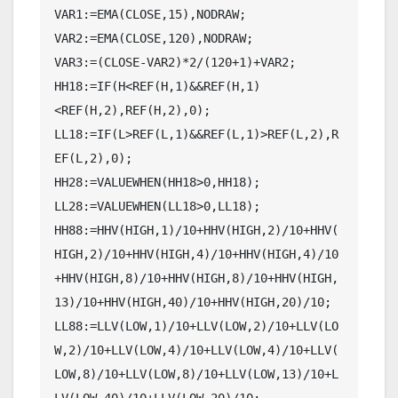
VAR1:=EMA(CLOSE,15),NODRAW;

VAR2:=EMA(CLOSE,120),NODRAW;

VAR3:=(CLOSE-VAR2)*2/(120+1)+VAR2;

HH18:=IF(H<REF(H,1)&&REF(H,1)
<REF(H,2),REF(H,2),0);

LL18:=IF(L>REF(L,1)&&REF(L,1)>REF(L,2),R
EF(L,2),0);

HH28:=VALUEWHEN(HH18>0,HH18);

LL28:=VALUEWHEN(LL18>0,LL18);

HH88:=HHV(HIGH,1)/10+HHV(HIGH,2)/10+HHV(
HIGH,2)/10+HHV(HIGH,4)/10+HHV(HIGH,4)/10
+HHV(HIGH,8)/10+HHV(HIGH,8)/10+HHV(HIGH,
13)/10+HHV(HIGH,40)/10+HHV(HIGH,20)/10;

LL88:=LLV(LOW,1)/10+LLV(LOW,2)/10+LLV(LO
W,2)/10+LLV(LOW,4)/10+LLV(LOW,4)/10+LLV(
LOW,8)/10+LLV(LOW,8)/10+LLV(LOW,13)/10+L
LV(LOW,40)/10+LLV(LOW,20)/10;
