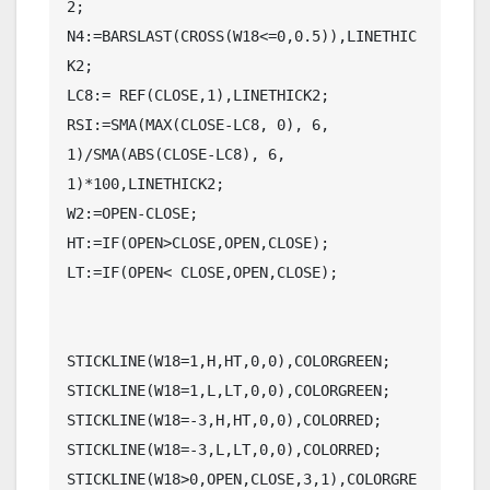
2;

N4:=BARSLAST(CROSS(W18<=0,0.5)),LINETHIC
K2;

LC8:= REF(CLOSE,1),LINETHICK2;

RSI:=SMA(MAX(CLOSE-LC8, 0), 6, 
1)/SMA(ABS(CLOSE-LC8), 6, 
1)*100,LINETHICK2;

W2:=OPEN-CLOSE;

HT:=IF(OPEN>CLOSE,OPEN,CLOSE);

LT:=IF(OPEN< CLOSE,OPEN,CLOSE);

STICKLINE(W18=1,H,HT,0,0),COLORGREEN;

STICKLINE(W18=1,L,LT,0,0),COLORGREEN;

STICKLINE(W18=-3,H,HT,0,0),COLORRED;

STICKLINE(W18=-3,L,LT,0,0),COLORRED;

STICKLINE(W18>0,OPEN,CLOSE,3,1),COLORGRE