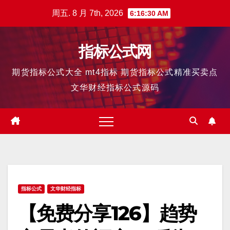
跳
周五. 8 月 7th, 2026
6:16:31 AM
至
内
指标公式网
容
期货指标公式大全 mt4指标 期货指标公式精准买卖点
文华财经指标公式源码
指标公式
文华财经指标
【免费分享126】趋势