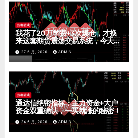
指标公式
我花了20万学费+3次爆仓，才换
来这套期货震荡交易系统，今天免
费公开核心逻辑
27 6 月, 2026
ADMIN
指标公式
通达信绝密指标：主力资金+大户
资金双重确认，一买就涨的秘密！
24 6 月, 2026
ADMIN