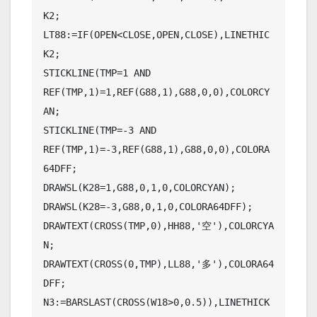
K2;

LT88:=IF(OPEN<CLOSE,OPEN,CLOSE),LINETHIC
K2;

STICKLINE(TMP=1 AND 
REF(TMP,1)=1,REF(G88,1),G88,0,0),COLORCY
AN;

STICKLINE(TMP=-3 AND 
REF(TMP,1)=-3,REF(G88,1),G88,0,0),COLORA
64DFF;

DRAWSL(K28=1,G88,0,1,0,COLORCYAN);

DRAWSL(K28=-3,G88,0,1,0,COLORA64DFF);

DRAWTEXT(CROSS(TMP,0),HH88,'空'),COLORCYA
N;

DRAWTEXT(CROSS(0,TMP),LL88,'多'),COLORA64
DFF;

N3:=BARSLAST(CROSS(W18>0,0.5)),LINETHICK