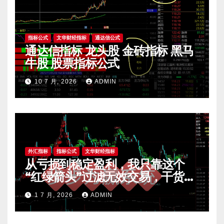
指标公式
文华财经指标
通达信公式
通达信指标 龙头股 金砖指标 黑马
牛股 股票指标公式
10 7 月, 2026
ADMIN
外汇指标
指标公式
文华财经指标
从亏损到稳定盈利，我只靠这个
“红绿箭头”过滤无效交易，干货全
公开 mt4指标
1 7 月, 2026
ADMIN