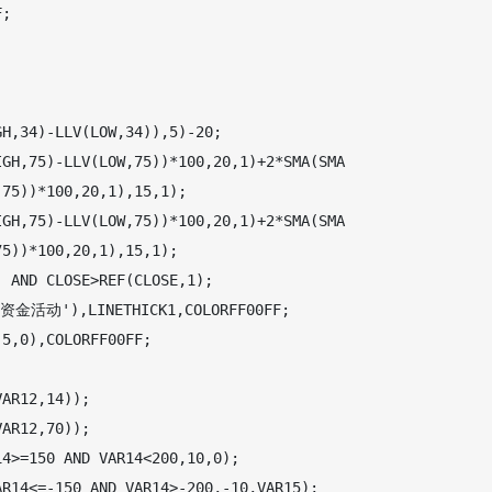
;

H,34)-LLV(LOW,34)),5)-20;

GH,75)-LLV(LOW,75))*100,20,1)+2*SMA(SMA

75))*100,20,1),15,1);

GH,75)-LLV(LOW,75))*100,20,1)+2*SMA(SMA

5))*100,20,1),15,1);

 AND CLOSE>REF(CLOSE,1);

大资金活动'),LINETHICK1,COLORFF00FF;

5,0),COLORFF00FF;

AR12,14));

AR12,70));

4>=150 AND VAR14<200,10,0);

R14<=-150 AND VAR14>-200,-10,VAR15);
