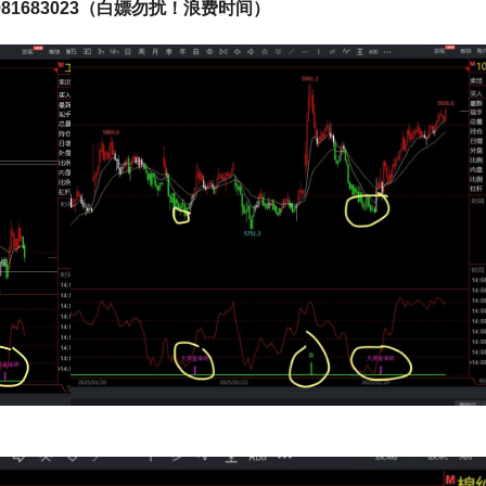
981683023（白嫖勿扰！浪费时间）