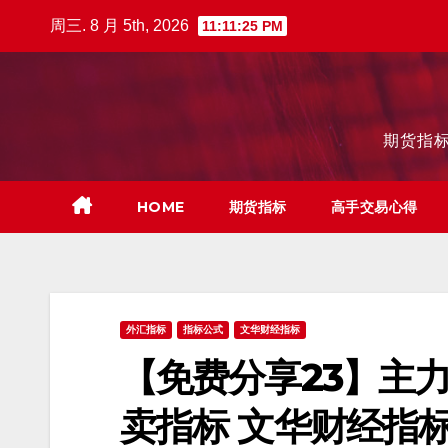
跳
周三. 8 月 5th, 2026
11:11:26 PM
至
内
容
期货指标
HOME
期货指标
高手交易心得
外汇指标
指标公式
文华财经指标
【免费分享23】主
卖指标 文华财经指