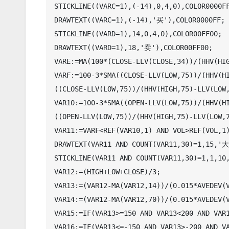
STICKLINE((VARC=1),(-14),0,4,0),COLOR0000FF
DRAWTEXT((VARC=1),(-14),'买'),COLOR0000FF;

STICKLINE((VARD=1),14,0,4,0),COLOR00FF00;

DRAWTEXT((VARD=1),18,'卖'),COLOR00FF00;

VARE:=MA(100*(CLOSE-LLV(CLOSE,34))/(HHV(HIG
VARF:=100-3*SMA((CLOSE-LLV(LOW,75))/(HHV(HI
((CLOSE-LLV(LOW,75))/(HHV(HIGH,75)-LLV(LOW,
VAR10:=100-3*SMA((OPEN-LLV(LOW,75))/(HHV(HI
((OPEN-LLV(LOW,75))/(HHV(HIGH,75)-LLV(LOW,7
VAR11:=VARF<REF(VAR10,1) AND VOL>REF(VOL,1)
DRAWTEXT(VAR11 AND COUNT(VAR11,30)=1,15,'
STICKLINE(VAR11 AND COUNT(VAR11,30)=1,1,10,
VAR12:=(HIGH+LOW+CLOSE)/3;

VAR13:=(VAR12-MA(VAR12,14))/(0.015*AVEDEV(V
VAR14:=(VAR12-MA(VAR12,70))/(0.015*AVEDEV(V
VAR15:=IF(VAR13>=150 AND VAR13<200 AND VAR1
VAR16:=IF(VAR13<=-150 AND VAR13>-200 AND VA