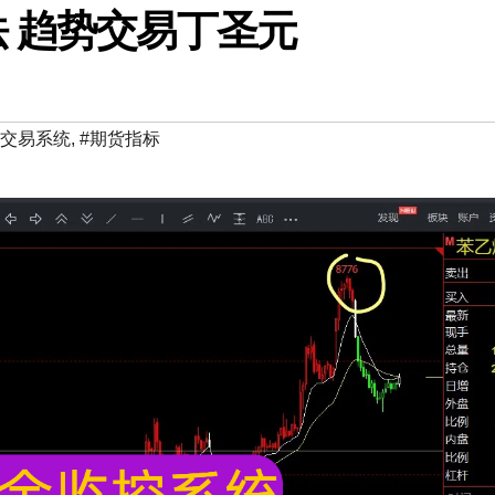
法 趋势交易丁圣元
货交易系统
,
#期货指标