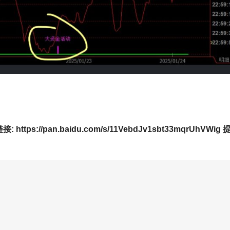
//pan.baidu.com/s/11VebdJv1sbt33mqrUhVWig 