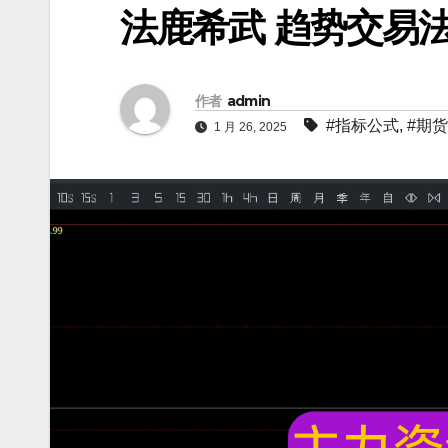
法鹿希武 趋势交易
作者
admin
#指标公式
,
#期
1 月 26, 2025