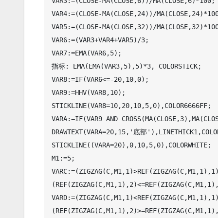
VAR3:=(CLOSE-MA(CLOSE,6))/MA(CLOSE,6)*100;

VAR4:=(CLOSE-MA(CLOSE,24))/MA(CLOSE,24)*100
VAR5:=(CLOSE-MA(CLOSE,32))/MA(CLOSE,32)*100
VAR6:=(VAR3+VAR4+VAR5)/3;

VAR7:=EMA(VAR6,5);

指标: EMA(EMA(VAR3,5),5)*3, COLORSTICK;

VAR8:=IF(VAR6<=-20,10,0);

VAR9:=HHV(VAR8,10);

STICKLINE(VAR8=10,20,10,5,0),COLOR6666FF;

VARA:=IF(VAR9 AND CROSS(MA(CLOSE,3),MA(CLOS
DRAWTEXT(VARA=20,15,'底部'),LINETHICK1,COLOR
STICKLINE((VARA=20),0,10,5,0),COLORWHITE;

M1:=5;

VARC:=(ZIGZAG(C,M1,1)>REF(ZIGZAG(C,M1,1),1)
(REF(ZIGZAG(C,M1,1),2)<=REF(ZIGZAG(C,M1,1),
VARD:=(ZIGZAG(C,M1,1)<REF(ZIGZAG(C,M1,1),1)
(REF(ZIGZAG(C,M1,1),2)>=REF(ZIGZAG(C,M1,1),