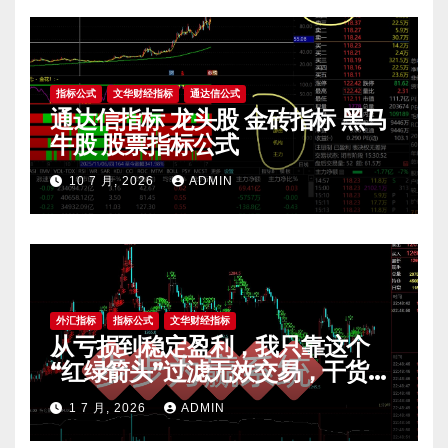
指标公式
文华财经指标
通达信公式
通达信指标 龙头股 金砖指标 黑马
牛股 股票指标公式
10 7 月, 2026
ADMIN
外汇指标
指标公式
文华财经指标
从亏损到稳定盈利，我只靠这个
“红绿箭头”过滤无效交易，干货全
公开 mt4指标
1 7 月, 2026
ADMIN