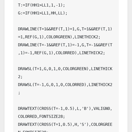
T:=IF(HH1>LL1,1,-1);

G:=IF(HH1>LL1,HH,LL);

DRAWLINE(T=1&&REF(T,1)=1,G,T=1&&REF(T,1)
=1,REF(G,1),COLORGREEN),LINETHICK2;

DRAWLINE(T=-1&&REF(T,1)=-1,G,T=-1&&REF(T
,1)=-1,REF(G,1),COLORRED),LINETHICK2;

DRAWSL(T=1,G,0,1,0,COLORGREEN),LINETHICK
2;

DRAWSL(T=-1,G,0,1,0,COLORRED),LINETHICK2
;

DRAWTEXT(CROSS(T=-1,0.5),L,'B'),VALIGN0,
COLORRED,FONTSIZE28;

DRAWTEXT(CROSS(T=1,0.5),H,'S'),COLORGREE