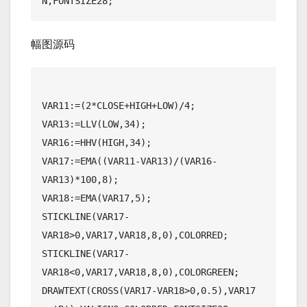
N,FONTSIZE28;
幅图源码
VAR11:=(2*CLOSE+HIGH+LOW)/4; 

VAR13:=LLV(LOW,34); 

VAR16:=HHV(HIGH,34); 

VAR17:=EMA((VAR11-VAR13)/(VAR16-
VAR13)*100,8);

VAR18:=EMA(VAR17,5); 

STICKLINE(VAR17-
VAR18>0,VAR17,VAR18,8,0),COLORRED;

STICKLINE(VAR17-
VAR18<0,VAR17,VAR18,8,0),COLORGREEN;

DRAWTEXT(CROSS(VAR17-VAR18>0,0.5),VAR17 