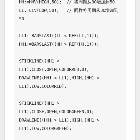
HH:=HHV(HIGH,50);  // 将周期从30增加到50

LL:=LLV(LOW,50);   // 同样将周期从30增加到
50

LL1:=BARSLAST((LL < REF(LL,1)));

HH1:=BARSLAST((HH > REF(HH,1)));

STICKLINE((HH1 < 
LL1),CLOSE,OPEN,COLORRED,0);

DRAWLINE((HH1 < LL1),HIGH,(HH1 < 
LL1),LOW,COLORRED);

STICKLINE((HH1 > 
LL1),CLOSE,OPEN,COLORGREEN,0);

DRAWLINE((HH1 > LL1),HIGH,(HH1 > 
LL1),LOW,COLORGREEN);
