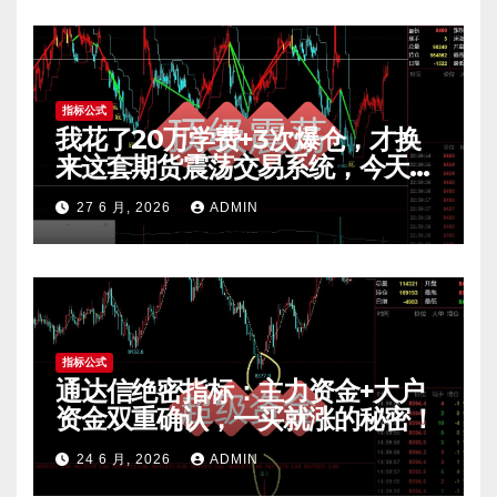
指标公式
我花了20万学费+3次爆仓，才换
来这套期货震荡交易系统，今天免
费公开核心逻辑
27 6 月, 2026
ADMIN
指标公式
通达信绝密指标：主力资金+大户
资金双重确认，一买就涨的秘密！
24 6 月, 2026
ADMIN