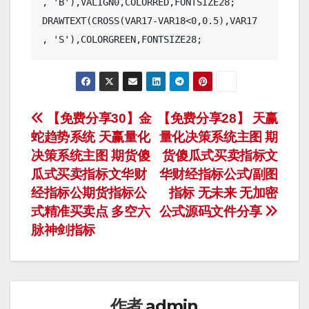
, 'B'),VALIGN0,COLORRED,FONTSIZE28;

DRAWTEXT(CROSS(VAR17-VAR18<0,0.5),VAR17 
文
【免费分享30】金
【免费分享28】 天赢
蛇趋势系统 天赢量化
量化决策系统主图 期
章
决策系统主图 期货傻
货傻瓜式买卖指标文
导
瓜式买卖指标文华财
华财经指标公式/副图
经指标公期货指标公
指标 无未来 无加密
航
式精准买卖点 多空六
公式源码文件分享
脉神剑指标
作者
admin