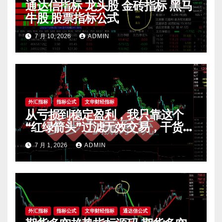
通达信指标 龙头股 金砖指标 黑马
牛股 股票指标公式
7 月 10, 2026
ADMIN
外汇指标
指标公式
文华财经指标
从亏损到稳定盈利，我只靠这个
“红绿箭头”过滤无效交易，干货全
公开 mt4指标
7 月 1, 2026
ADMIN
外汇指标
指标公式
文华财经指标
通达信公式