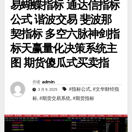
易蝴蝶指标 通达信指标
公式 谐波交易 斐波那
契指标 多空六脉神剑指
标天赢量化决策系统主
图 期货傻瓜式买卖指
作者
admin
#指标公式
,
#文华财经指
3 月 9, 2025
标
,
#期货交易系统
,
#期货指标