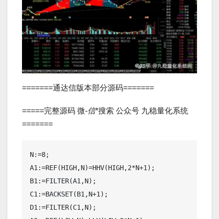
=======通达信版本部分源码=======
=====完整源码 微-
信
*搜索 公众号 九稳量化系统
=======
N:=8;
A1:=REF(HIGH,N)=HHV(HIGH,2*N+1);
B1:=FILTER(A1,N);
C1:=BACKSET(B1,N+1);
D1:=FILTER(C1,N);
A2:=REF(LOW,N)=LLV(LOW,2*N+1);
B2:=FILTER(A2,N);
C2:=BACKSET(B2,N+1);
D2:=FILTER(C2,N);
E1:=(REF(LLV(LOW,2*N),1)+REF(HHV(HIGH,2*N),1))/2;
E2:=(HIGH+LOW)/2;
H1:=(D1 AND NOT(D2 AND E1>=E2)) OR ISLASTBAR OR BARSCOUNT(CLOSE)=1;
L1:=(D2 AND NOT(D1 AND E1<E2));
H2:=(D1 AND NOT(D2 AND E1>=E2));
X1:=REF(BARSLAST(H1),1)+1;F1:=BACKSET(H1 AND COUNT(L1,X1)>0,LLVBARS(IF(L1,LOW,10000),X1));
G1:=F1>REF(F1,1);
I1:=BACKSET(G1,2);
LD:=I1>REF(I1,1);
L2:=LD OR ISLASTBAR OR BARSCOUNT(CLOSE)=1;
X2:=REF(BARSLAST(L2),1)+1;
F2:=BACKSET(L2 AND COUNT(H2,X2)>0,HHVBARS(IF(H2,HIGH,0),X2));
G2:=F2>REF(F2,1);
I2:=BACKSET(G2,2);
HD:=I2>REF(I2,1);
J1:=BACKSET(ISLASTBAR,MIN(BARSLAST(HD),BARSLAST(LD))+1);
J2:=J1>REF(J1,1);
A3:=H<REF(H,REF(BARSLAST(HD),1)+1);
B3:=REF(H,REF(BARSLAST(HD),1)+1)>REF(H,REF(BARSLAST(HD),1)+2+REF(BARSLAST(HD),REF(BARSLAST(HD),1)+2));
D3:=A3 AND B3 AND HD;
E3:=BACKSET(D3,REF(BARSLAST(HD),1)+2);
HH:=E3>REF(E3,1);
A4:=L>REF(L,REF(BARSLAST(LD),1)+1);
B4:=REF(L,REF(BARSLAST(LD),1)+1)<REF(L,REF(BARSLAST(LD),1)+2+REF(BARSLAST(LD),REF(BARSLAST(LD),1)+2));
D4:=A4 AND B4 AND LD;
E4:=BACKSET(D4,REF(BARSLAST(LD),1)+2);
LL:=E4>REF(E4,1);
H3:=HH OR ISLASTBAR OR BARSCOUNT(C)=1;
X3:=REF(BARSLAST(H3),1)+1;
F3:=BACKSET(H3 AND COUNT(LL,X3)>0,LLVBARS(IF(LL,L,POW(10,20)),X3));
G3:=F3>REF(F3,1);
I3:=BACKSET(G3,2);
LZ:=I3>REF(I3,1);
L4:=LZ OR ISLASTBAR OR BARSCOUNT(C)=1;
X4:=REF(BARSLAST(L4),1)+1;
F4:=BACKSET(L4 AND COUNT(HH,X4)>0,HHVBARS(IF(HH,H,-POW(10,20)),X4));
G4:=F4>REF(F4,1);
I4:=BACKSET(G4,2);
HZ:=I4>REF(I4,1);
K1:=BACKSET(ISLASTBAR,MIN(BARSLAST(HZ),BARSLAST(LZ))+1);
K2:=K1>REF(K1,1);
UU:=BACKSET(ISLASTBAR,BARSLAST(LD)+1);
VV:=UU>REF(UU,1);
WW:=BACKSET(VV,REF(BARSLAST(LD),1)+2);
XX:=WW>REF(WW,1);
UU2:=BACKSET(ISLASTBAR,BARSLAST(HD)+1);
VV2:=UU2>REF(UU2,1);
WW2:=BACKSET(VV2,REF(BARSLAST(HD),1)+2);
XX2:=WW2>REF(WW2,1);
YY:=BACKSET(XX,REF(BARSLAST(LD),1)+2);
ZZ:=YY>REF(YY,1);{前三低天数}
YY2:=BACKSET(XX2,REF(BARSLAST(HD),1)+2);
ZZ2:=YY2>REF(YY2,1);{前三高天数}
YY3:=BACKSET(ZZ2,REF(BARSLAST(HD),1)+2);
ZZ3:=YY3>REF(YY3,1);{前四高天数}
前一低:=REF(L,BARSLAST(VV)),COLOR99FF66,DOTLINE,LINETHICK3;
前二低:=REF(L,BARSLAST(XX)),COLORFF66FF,POINTDOT,LINETHICK3;
前三低:=REF(L,BARSLAST(ZZ)),COLOR99FF66,POINTDOT,LINETHICK3;
前一高:=REF(H,BARSLAST(VV2)),COLOR99FF66,POINTDOT,LINETHICK3;
前二高:=REF(H,BARSLAST(XX2)),COLORFF66FF,POINTDOT,LINETHICK3;
前三高:=REF(H,BARSLAST(ZZ2)),COLOR99FF66,POINTDOT,LINETHICK3;
底:=REF(L,BARSLAST(VV)),COLORRED,LINETHICK2;
顶:=REF(H,BARSLAST(VV2)),COLORGREEN,LINETHICK2;
DQD1:=CONST(BARSLAST(VV));
DQD2:=CONST(BARSLAST(XX));
DQD3:=CONST(BARSLAST(ZZ));
DQH1:=CONST(BARSLAST(VV2));
DQH2:=CONST(BARSLAST(XX2));
DQH3:=CONST(BARSLAST(ZZ2));
HQD1:=REF(L,BARSLAST(VV));
HQD2:=REF(L,BARSLAST(XX));
HQD3:=REF(L,BARSLAST(ZZ));
HQH1:=REF(H,BARSLAST(VV2));
HQH2:=REF(H,BARSLAST(XX2));
HQH3:=REF(H,BARSLAST(ZZ2));
XXA1:=STRCAT('X:',CON2STR(HQD3,2));
DRAWTEXT(CURRBARSCOUNT=CONST(DQD3)+1,CONST(HQD3)*0.99,XXA1),COLORYELLOW;
C3:顶+(顶-底)*1,DOTLINE,COLORWHITE;
TG:IF(C>顶,顶+(顶-底)*1,DRAWNULL),DOTLINE,COLORWHITE;
DRAWTEXT(CURRBARSCOUNT=CONST(BARSLAST(VV))+1,C3,'TG(C3)'),COLORYELLOW;
DRAWTEXT(CURRBARSCOUNT=CONST(BARSLAST(VV2))+1,C3,'TG(C3)'),COLORYELLOW;
字:=STRCAT(STRCAT(STRCAT('【',STKNAME),'】 '),HYBLOCK);
DRAWTEXT_FIX(ISLASTBAR,0.2,0.09,0,字),COLORYELLOW;
DRAWTEXT_FIX(ISLASTBAR,0.2,0.01,0,'【D为潜在转折点】'),COLORRED;
DRAWTEXT_FIX(ISLASTBAR AND C<C3,0.2,0.24,0,STRCAT('【上涨空间】',STRCAT(CON2STR(100*(C3-C)/C,2),'%'))),COLORYELLOW;
DRAWTEXT_FIX(ISLASTBAR,0.2,0.16,0,STRCAT('【波段目标】',STRCAT(CON2STR(C3,2),'元'))),COLORMAGENTA;
DRAWTEXT_FIX(ISLASTBAR AND C>C3,0.2,0.30,0,STRCAT('【目标实现】','清仓')),COLORYELLOW;
QD1:=REF(L,BARSLAST(VV)),COLOR99FF66,POINTDOT,LINETHICK3;
QD2:=REF(L,BARSLAST(XX)),COLORFF66FF,POINTDOT,LINETHICK3;
QH1:=REF(H,BARSLAST(VV2)),COLOR99FF66,POINTDOT,LINETHICK3;
QH2:=REF(H,BARSLAST(XX2)),COLORFF66FF,POINTDOT,LINETHICK3;
{DRAWLINE(VV2,H,VV,QH1,0),COLORMAGENTA,LINETHICK3;}
{DRAWLINE(XX,QD2,XX2,QH2,0),COLORRED,LINETHICK3;}
KGCS:=IF(CONST(BARSLAST(VV))>CONST(BARSLAST(VV2)),1,-1),NODRAW;
GDTS:IF(KGCS>0,CONST(BARSLAST(XX2)),CONST(BARSLAST(VV2))),NODRAW;
DDTS:CONST(BARSLAST(XX)),NODRAW;
GDH:REF(H,GDTS),NODRAW;
DDL:REF(L,DDTS),NODRAW;
TJ1:=IF(GDH>DDL,1,0);
右侧右臂膀:DRAWLINE(CURRBARSCOUNT=DDTS+1,L,CURRBARSCOUNT=GDTS+1,H,0),LINETHICK2,COLORRED;
DRAWLINE(CURRBARSCOUNT=GDTS+1,H,ISLASTBAR,CONST(GDH),0),DOTLINE,COLORMAGENTA;
MIMA:=CONST(SQRT(GDH/DDL));
ED1:=CONST(GDH/MIMA);
ED2:=CONST(GDH/SQRT(MIMA));
ED3:=CONST(GDH/(SQRT(MIMA)+MIMA-1));
NEWH:CONST(DDL*(POW(SQRT(GDH/DDL),2)*2-1)),NODRAW;
NEWH11:=CONST(DDL*(POW(SQRT(SQRT(GDH/DDL)),2)*2-1)),NODRAW;
NEWH12:=CONST(DDL*(POW((SQRT(GDH/DDL)+SQRT(SQRT(GDH/DDL))-1),2)*2-1)),NODRAW;
均值:=(NEWH11+NEWH12+NEWH*4)/6;
标准差:=(NEWH11-NEWH12)/6;
NEWH1:=NEWH+标准差;
NEWH2:=NEWH-标准差;
STICKLINE(CURRBARSCOUNT=GDTS+1,CONST(GDH),CONST(ED3),0,-1),COLORMAGENTA;
LLOW:FINDLOW(L,0,GDTS,1),NODRAW;
DLLOW:=FINDLOWBARS(L,0,GDTS,1),NODRAW;
DRAWLINE(CURRBARSCOUNT=GDTS+1,H,CURRBARSCOUNT=CONST(DLLOW)+1,L,0),DOTLINE,COLORMAGENTA;
DSHIGH:FINDHIGHBARS(H,0,DLLOW,1),NODRAW;
ZDHIGH:FINDHIGH(H,0,DLLOW,1),NODRAW;
CCC1:=STRCAT('C2:',CON2STR(CONST(ED1),2));
CCC2:=STRCAT('C1:',CON2STR(CONST(ED2),2));
CCC3:=STRCAT('C3:',CON2STR(CONST(ED3),2));
DD1:=STRCAT('E1:',CON2STR(CONST(NEWH2),2));
DD2:=STRCAT('E2:',CON2STR(CONST(NEWH),2));
DD3:=STRCAT('E3:',CON2STR(CONST(NEWH1),2));
DRAWLINE(CURRBARSCOUNT=GDTS+1,H,CURRBARSCOUNT=CONST(DLLOW)+1,L,0),DOTLINE,COLORMAGENTA;
STICKLINE(CURRBARSCOUNT=CONST(DLLOW)+1,CONST(LLOW),CONST(NEWH2),0,-1),COLORRED;
DRAWLINE(CURRBARSCOUNT=CONST(DQD3)+1,CONST(HQD3),CURRBARSCOUNT=CONST(DQD1)+1,L,0),DOTLINE,COLORGRAY;
GDCS:=IF(CONST(BARSLAST(ZZ2))>CONST(BARSLAST(ZZ)),1,0);
{造型}
大头顶:IF(GDCS=1,DRAWLINE(XX2,H,CURRBARSCOUNT=GDTS+1,H,0),DRAWNULL),COLORGRAY,DOTLINE;{前三高接前一高}
头顶:IF(NOT(GDCS=1),DRAWLINE(ZZ2,H,CURRBARSCOUNT=GDTS+1,H,0),DRAWNULL),COLORGRAY,DOTLINE;{前三高接前一高}
左大钳子:IF(GDCS=1,DRAWLINE(ZZ2,H,ZZ,L,0),DRAWNULL),COLORYELLOW,LINETHICK3;{前三高接前三低}
左侧左头部:=IF(GDCS=1,DRAWLINE(ZZ,L,XX2,H,0),DRAWNULL),COLORMAGENTA,LINETHICK3;{前三低对接前二高}
左侧右头部:=IF(GDCS=1,DRAWLINE(XX2,H,XX,L,0),DRAWNULL),COLORMAGENTA,LINETHICK3;{前三低对接前二高}
左侧底部:=IF(GDCS=1,DRAWLINE(ZZ,L,XX,L,0),DRAWNULL),COLORMAGENTA,LINETHICK1;{前三低对接前二高}
右侧右头部:=IF(GDCS=1,DRAWLINE(VV2,H,VV,L,0),DRAWNULL),COLORMAGENTA,LINETHICK3;{前三低对接前二高}
右侧左头部:=IF(GDCS=1,DRAWLINE(XX,L,VV2,H,0),DRAWNULL),COLORMAGENTA,LINETHICK3;{前三低对接前二高}
右侧底部:=IF(GDCS=1,DRAWLINE(XX,L,VV,L,0),DRAWNULL),COLORMAGENTA,LINETHICK1;{前三低对接前二高}
右大钳子:IF(GDCS=1,DRAWLINE(CURRBARSCOUNT=CONST(DLLOW)+1,CONST(LLOW),CURRBARSCOUNT=CONST(DSHIGH)+1,CONST(ZDHIGH),0),DRAWNULL),COLORYELLOW,LINETHICK3;
左侧左头:=IF(NOT(GDCS=1),DRAWLINE(ZZ,L,ZZ2,H,0),DRAWNULL),COLORYELLOW,LINETHICK3;{前三低接前三高}
左侧右头:=IF(NOT(GDCS=1),DRAWLINE(ZZ2,H,XX,L,0),DRAWNULL),COLORYELLOW,LINETHICK3;{前三高接前二低}
左底部:=IF(NOT(GDCS=1),DRAWLINE(ZZ,L,XX,L,0),DRAWNULL),COLORGRAY,DOTLINE;{前三低接前二低}
右底部:=IF(NOT(GDCS=1),DRAWLINE(XX,L,CURRBARSCOUNT=CONST(DLLOW)+1,CONST(LLOW),0),DRAWNULL),COLORWHITE,DOTLINE;{前三低接前二低}
右侧左头:=IF(NOT(GDCS=1),DRAWLINE(XX,L,XX2,H,0),DRAWNULL),COLORWHITE,LINETHICK3;{前三低接前二低}
右侧右头:=IF(NOT(GDCS=1),DRAWLINE(XX2,H,CURRBARSCOUNT=CONST(DLLOW)+1,CONST(LLOW),0),DRAWNULL),COLORWHITE,LINETHICK3;{前三低接前二低}
右钳子:IF(NOT(GDCS=1),DRAWLINE(CURRBARSCOUNT=CONST(DLLOW)+1,CONST(LLOW),CURRBARSCOUNT=CONST(DSHIGH)+1,CONST(ZDHIGH),0),DRAWNULL),COLORYELLOW,LINETHICK3;
左钳子:IF(NOT(GDCS=1),DRAWLINE(ZZ3,H,ZZ,L,0),DRAWNULL),COLORYELLOW,LINETHICK3;
{造型}
DRAWBAND(左侧左头部,RGB(250,0,0),左侧底部,RGB(0,0,0));
DRAWBAND(左侧右头部,RGB(0,68,88),左侧底部,RGB(0,0,0));
DRAWBAND(右侧左头部,RGB(250,0,0),右侧底部,RGB(0,0,0));
DRAWBAND(右侧右头部,RGB(0,68,88),右侧底部,RGB(0,0,0));
{造型}
DRAWBAND(左侧左头,RGB(250,0,0),左底部,RGB(0,0,0));
DRAWBAND(左侧右头,RGB(0,68,88),左底部,RGB(0,0,0));
DRAWBAND(右侧左头,RGB(250,0,0),右底部,RGB(0,0,0));
DRAWBAND(右侧右头,RGB(0,68,88),右底部,RGB(0,0,0));
XXA3:=STRCAT('A:',CON2STR(前二高,2));
DRAWTEXT((CURRBARSCOUNT=CONST(BARSLAST(XX2))+1)*CONST(GDCS),CONST(前二高)*1.01,XXA3);
XXA2:=STRCAT('A:',CON2STR(前二高,2));
FXCS1:=CONST(BARSLAST(XX2))>CONST(BARSLAST(XX));{前二高大于前二低天数}
DRAWTEXT((CURRBARSCOUNT=CONST(BARSLAST(XX2))+1)*CONST(FXCS1),CONST(HQH2)*1.01,STRCAT('A:',CON2STR(HQH2,2))),COLORYELLOW;
FXCS2:=CONST(BARSLAST(XX2))<CONST(BARSLAST(XX));{前二高小于前二低天数}
DRAWTEXT((CURRBARSCOUNT=CONST(BARSLAST(ZZ2))+1)*CONST(FXCS2),CONST(HQH3)*1.01,STRCAT('A:',CON2STR(HQH3,2))),COLORYELLOW;
DDD1:=CONST(GDH)*CONST(LLOW)/CONST(DDL);
DDD2:=CONST(HQH2)*CONST(LLOW)/CONST(DDL);
DRAWTEXT_FIX(ISLASTBAR,0.2,0.5,0,STRCAT('【右爪目标】',STRCAT(CON2STR(DDD1,2),'元'))),COLORGREEN;
DRAWTEXT_FIX(ISLASTBAR,0.2,0.6,0,STRCAT('【右爪目标】',STRCAT(CON2STR(DDD2,2),'元'))),COLORYELLOW;
AA1:=STRCAT('B:',CON2STR(CONST(DDL),2));
BB1:=STRCAT('C:',CON2STR(CONST(GDH),2));
DRAWTEXT(CURRBARSCOUNT=GDTS+1,CONST(GDH)*1.01,BB1);
DRAWTEXT(CURRBARSCOUNT=DDTS+1,CONST(DDL)*0.99,AA1);
DRAWTEXT(CURRBARSCOUNT=GDTS+1,ED1,CCC1);
DRAWTEXT(CURRBARSCOUNT=GDTS+1,ED2,CCC2);
DRAWTEXT(CURRBARSCOUNT=GDTS+1,ED3,CCC3);
DRAWTEXT(CURRBARSCOUNT=CONST(DLLOW)+1,CONST(NEWH2),DD1);
DRAWTEXT(CURRBARSCOUNT=CONST(DLLOW)+1,CONST(NEWH),DD2);
DRAWTEXT(CURRBARSCOUNT=CONST(DLLOW)+1,CONST(NEWH1),DD3);
CC1:=STRCAT('D:',CON2STR(CONST(LLOW),2));
DRAWTEXT(CURRBARSCOUNT=CONST(DLLOW)+1,CONST(LLOW)*0.99,CC1),COLORRED;
DRAWLINE(CURRBARSCOUNT=GDTS+1,ED1,CURRBARSCOUNT=CONST(DLLOW)+1,ED1,0),DOTLINE,COLORMAGENTA;
DRAWLINE(CURRBARSCOUNT=GDTS+1,ED2,CURRBARSCOUNT=CONST(DLLOW)+1,ED2,0),DOTLINE,COLORMAGENTA;
DRAWLINE(CURRBARSCOUNT=GDTS+1,ED3,CURRBARSCOUNT=CONST(DLLOW)+1,ED3,0),DOTLINE,COLORMAGENTA;
STICKLINE(CURRBARSCOUNT=CONST(DLLOW)+1,CONST(LLOW),CONST(NEWH2),0,-1),COLORRED;
DRAWLINE(CURRBARSCOUNT=CONST(DLLOW)+1,CONST(LLOW),CURRBARSCOUNT=CONST(DSHIGH)+1,CONST(ZDHIGH),0),DOTLINE,COLORRED;
DRAWLINE(CURRBARSCOUNT=CONST(DLLOW)+1,CONST(NEWH),CURRBARSCOUNT=CONST(DSHIGH)+1,CONST(NEWH),0),DOTLINE,COLORRED;
DRAWLINE(CURRBARSCOUNT=CONST(DLLOW)+1,CONST(NEWH1),CURRBARSCOUNT=CONST(DSHIGH)+1,CONST(NEWH1),0),DOTLINE,COLORRED;
DRAWLINE(CURRBARSCOUNT=CONST(DLLOW)+1,CONST(NEWH2),CURRBARSCOUNT=CONST(DSHIGH)+1,CONST(NEWH2),0),DOTLINE,COLORRED;
DRAWKLINE(H,O,L,C);
