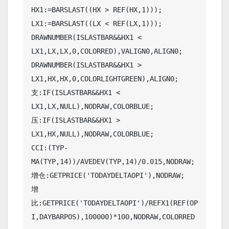
HX1:=BARSLAST((HX > REF(HX,1)));

LX1:=BARSLAST((LX < REF(LX,1)));

DRAWNUMBER(ISLASTBAR&&HX1 < 
LX1,LX,LX,0,COLORRED),VALIGN0,ALIGN0;

DRAWNUMBER(ISLASTBAR&&HX1 > 
LX1,HX,HX,0,COLORLIGHTGREEN),ALIGN0;

支:IF(ISLASTBAR&&HX1 < 
LX1,LX,NULL),NODRAW,COLORBLUE;

压:IF(ISLASTBAR&&HX1 > 
LX1,HX,NULL),NODRAW,COLORBLUE;

CCI:(TYP-
MA(TYP,14))/AVEDEV(TYP,14)/0.015,NODRAW;

增仓:GETPRICE('TODAYDELTAOPI'),NODRAW;

增
比:GETPRICE('TODAYDELTAOPI')/REFX1(REF(OP
I,DAYBARPOS),100000)*100,NODRAW,COLORRED