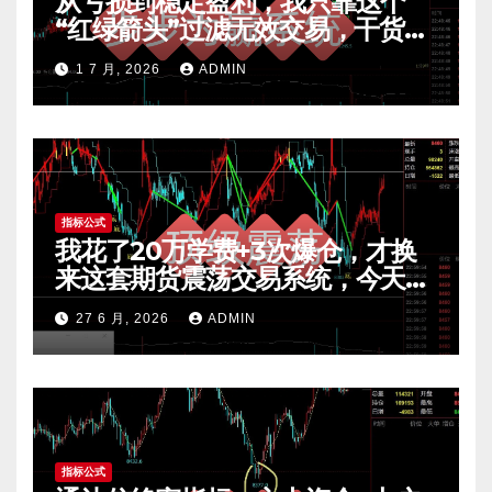
从亏损到稳定盈利，我只靠这个
“红绿箭头”过滤无效交易，干货全
公开 mt4指标
1 7 月, 2026
ADMIN
指标公式
我花了20万学费+3次爆仓，才换
来这套期货震荡交易系统，今天免
费公开核心逻辑
27 6 月, 2026
ADMIN
指标公式