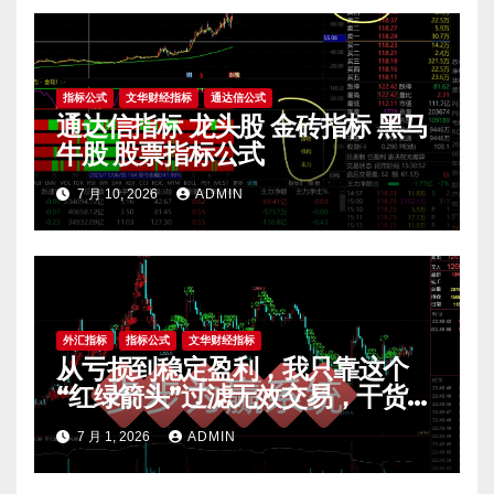
指标公式
文华财经指标
通达信公式
通达信指标 龙头股 金砖指标 黑马
牛股 股票指标公式
7 月 10, 2026
ADMIN
外汇指标
指标公式
文华财经指标
从亏损到稳定盈利，我只靠这个
“红绿箭头”过滤无效交易，干货全
公开 mt4指标
7 月 1, 2026
ADMIN