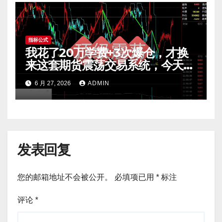
指标公式
我花了20万学费+3次爆仓，才换
来这套期货震荡交易系统，今天免
费公开核心逻辑
6 月 27, 2026
ADMIN
发表回复
您的邮箱地址不会被公开。
必填项已用
*
标注
评论
*