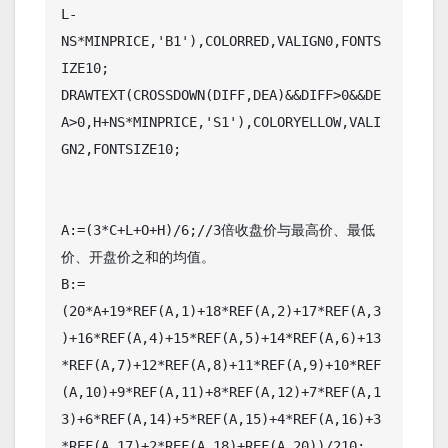
L-
NS*MINPRICE,'B1'),COLORRED,VALIGN0,FONTS
IZE10;

DRAWTEXT(CROSSDOWN(DIFF,DEA)&&DIFF>0&&DE
A>0,H+NS*MINPRICE,'S1'),COLORYELLOW,VALI
GN2,FONTSIZE10;

A:=(3*C+L+O+H)/6;//3倍收盘价与最高价、最低
价、开盘价之和的均值。

B:=
(20*A+19*REF(A,1)+18*REF(A,2)+17*REF(A,3
)+16*REF(A,4)+15*REF(A,5)+14*REF(A,6)+13
*REF(A,7)+12*REF(A,8)+11*REF(A,9)+10*REF
(A,10)+9*REF(A,11)+8*REF(A,12)+7*REF(A,1
3)+6*REF(A,14)+5*REF(A,15)+4*REF(A,16)+3
*REF(A,17)+2*REF(A,18)+REF(A,20))/210;
