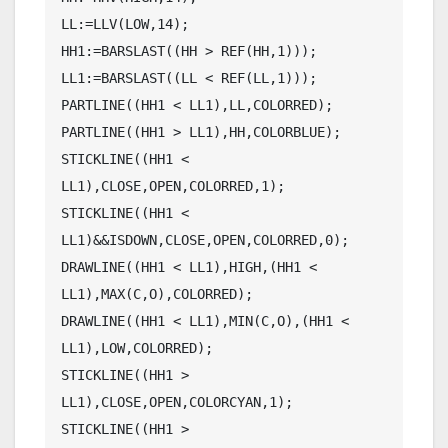
LL:=LLV(LOW,14);

HH1:=BARSLAST((HH > REF(HH,1)));

LL1:=BARSLAST((LL < REF(LL,1)));

PARTLINE((HH1 < LL1),LL,COLORRED);

PARTLINE((HH1 > LL1),HH,COLORBLUE);

STICKLINE((HH1 < 
LL1),CLOSE,OPEN,COLORRED,1);

STICKLINE((HH1 < 
LL1)&&ISDOWN,CLOSE,OPEN,COLORRED,0);

DRAWLINE((HH1 < LL1),HIGH,(HH1 < 
LL1),MAX(C,O),COLORRED);

DRAWLINE((HH1 < LL1),MIN(C,O),(HH1 < 
LL1),LOW,COLORRED);

STICKLINE((HH1 > 
LL1),CLOSE,OPEN,COLORCYAN,1);

STICKLINE((HH1 > 