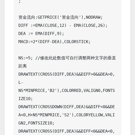
;

资金流向:GETPRICE('资金流向'),NODRAW;

DIFF :=EMA(CLOSE,12) - EMA(CLOSE,26);

DEA := EMA(DIFF,9);

MACD:=2*(DIFF-DEA),COLORSTICK;

NS:=5; //修改此处数值可自行调整两种文字的垂直
距离

DRAWTEXT(CROSS(DIFF,DEA)&&DIFF>0&&DEA>0,
L-
NS*MINPRICE,'B2'),COLORRED,VALIGN0,FONTS
IZE10;

DRAWTEXT(CROSSDOWN(DIFF,DEA)&&DIFF<0&&DE
A<0,H+NS*MINPRICE,'S2'),COLORYELLOW,VALI
GN2,FONTSIZE10;

DRAWTEXT(CROSS(DIFF,DEA)&&DIFF<0&&DEA<0,