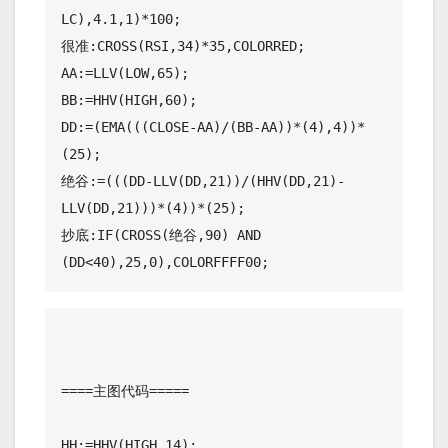
LC),4.1,1)*100;

很准:CROSS(RSI,34)*35,COLORRED;

AA:=LLV(LOW,65);

BB:=HHV(HIGH,60);

DD:=(EMA(((CLOSE-AA)/(BB-AA))*(4),4))*
(25);

绝谷:=(((DD-LLV(DD,21))/(HHV(DD,21)-
LLV(DD,21)))*(4))*(25);

抄底:IF(CROSS(绝谷,90) AND 
(DD<40),25,0),COLORFFFF00;
====主图代码=====

HH:=HHV(HIGH,14);
