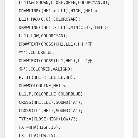
LL1)&&ISDOWN,CLOSE,OPEN,COLORCYAN,0);

DRAWLINE((HH1 > LL1),HIGH,(HH1 > 
LL1),MAX(C,O),COLORCYAN);

DRAWLINE((HH1 > LL1),MIN(C,O),(HH1 > 
LL1),LOW,COLORCYAN);

DRAWTEXT(CROSS(HH1,LL1),HH,'开
空'),COLORBLUE;

DRAWTEXT(CROSS(LL1,HH1),LL,'开
多'),COLORRED,VALIGN0;

P:=IF(HH1 < LL1,LL,HH);

DRAWCOLORLINE(HH1 < 
LL1,P,COLORBLUE,COLORBLUE);

CROSS(HH1,LL1),SOUND('A');

CROSS(LL1,HH1),SOUND('A');

TYP:=(CLOSE+HIGH+LOW)/3;

HX:=HHV(HIGH,15);

LX:=LLV(LOW,15);
