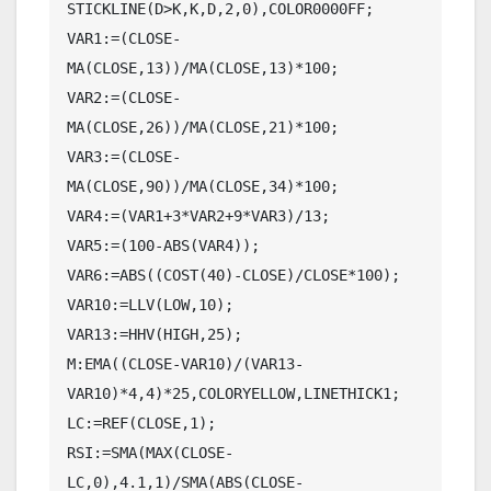
STICKLINE(D>K,K,D,2,0),COLOR0000FF;

VAR1:=(CLOSE-
MA(CLOSE,13))/MA(CLOSE,13)*100;

VAR2:=(CLOSE-
MA(CLOSE,26))/MA(CLOSE,21)*100;

VAR3:=(CLOSE-
MA(CLOSE,90))/MA(CLOSE,34)*100;

VAR4:=(VAR1+3*VAR2+9*VAR3)/13;

VAR5:=(100-ABS(VAR4));

VAR6:=ABS((COST(40)-CLOSE)/CLOSE*100);

VAR10:=LLV(LOW,10);

VAR13:=HHV(HIGH,25);

M:EMA((CLOSE-VAR10)/(VAR13-
VAR10)*4,4)*25,COLORYELLOW,LINETHICK1;

LC:=REF(CLOSE,1);

RSI:=SMA(MAX(CLOSE-
LC,0),4.1,1)/SMA(ABS(CLOSE-