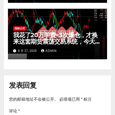
指标公式
我花了20万学费+3次爆仓，才换
来这套期货震荡交易系统，今天免
费公开核心逻辑
6 月 27, 2026
ADMIN
发表回复
您的邮箱地址不会被公开。
必填项已用
*
标注
评论
*