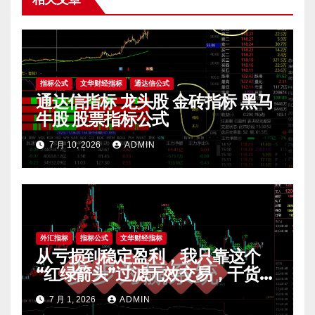
指标公式
文华财经指标
通达信公式
通达信指标 龙头股 金砖指标 黑马
牛股 股票指标公式
7 月 10, 2026
ADMIN
外汇指标
指标公式
文华财经指标
从亏损到稳定盈利，我只靠这个
“红绿箭头”过滤无效交易，干货全
公开 mt4指标
7 月 1, 2026
ADMIN