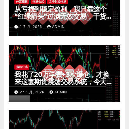
外汇指标
指标公式
文华财经指标
从亏损到稳定盈利，我只靠这个
“红绿箭头”过滤无效交易，干货全
公开 mt4指标
1 7 月, 2026
ADMIN
指标公式
我花了20万学费+3次爆仓，才换
来这套期货震荡交易系统，今天免
费公开核心逻辑
27 6 月, 2026
ADMIN