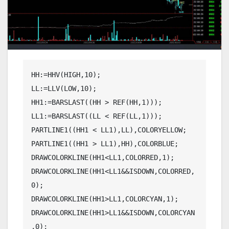
HH:=HHV(HIGH,10);

LL:=LLV(LOW,10);

HH1:=BARSLAST((HH > REF(HH,1)));

LL1:=BARSLAST((LL < REF(LL,1)));

PARTLINE1((HH1 < LL1),LL),COLORYELLOW;

PARTLINE1((HH1 > LL1),HH),COLORBLUE;

DRAWCOLORKLINE(HH1<LL1,COLORRED,1);

DRAWCOLORKLINE(HH1<LL1&&ISDOWN,COLORRED,
0);

DRAWCOLORKLINE(HH1>LL1,COLORCYAN,1);

DRAWCOLORKLINE(HH1>LL1&&ISDOWN,COLORCYAN
,0);
