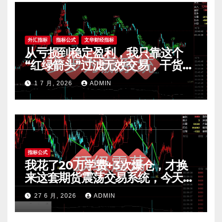
外汇指标
指标公式
文华财经指标
从亏损到稳定盈利，我只靠这个
“红绿箭头”过滤无效交易，干货全
公开 mt4指标
1 7 月, 2026
ADMIN
指标公式
我花了20万学费+3次爆仓，才换
来这套期货震荡交易系统，今天免
费公开核心逻辑
27 6 月, 2026
ADMIN