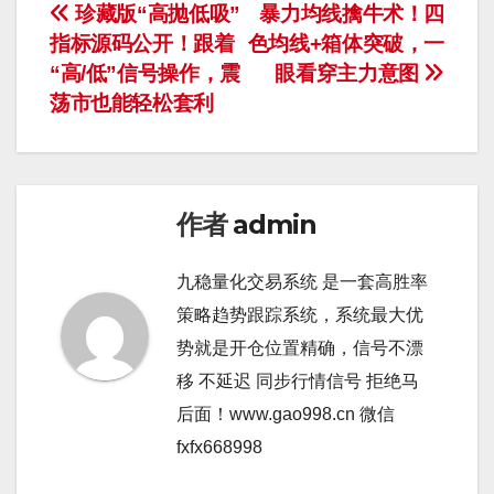
文
珍藏版“高抛低吸”
暴力均线擒牛术！四
指标源码公开！跟着
色均线+箱体突破，一
章
“高/低”信号操作，震
眼看穿主力意图
导
荡市也能轻松套利
航
作者
admin
九稳量化交易系统 是一套高胜率
策略趋势跟踪系统，系统最大优
势就是开仓位置精确，信号不漂
移 不延迟 同步行情信号 拒绝马
后面！www.gao998.cn 微信
fxfx668998