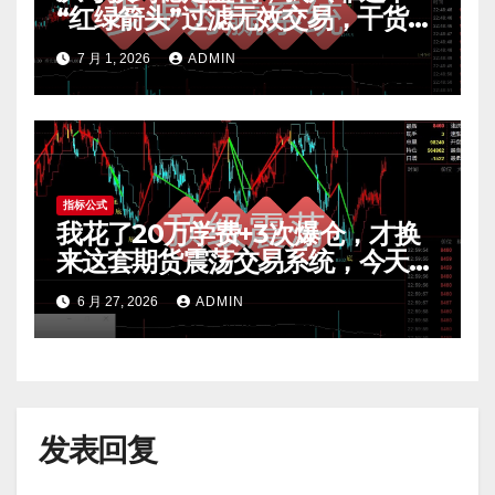
“红绿箭头”过滤无效交易，干货全
公开 mt4指标
7 月 1, 2026
ADMIN
指标公式
我花了20万学费+3次爆仓，才换
来这套期货震荡交易系统，今天免
费公开核心逻辑
6 月 27, 2026
ADMIN
发表回复