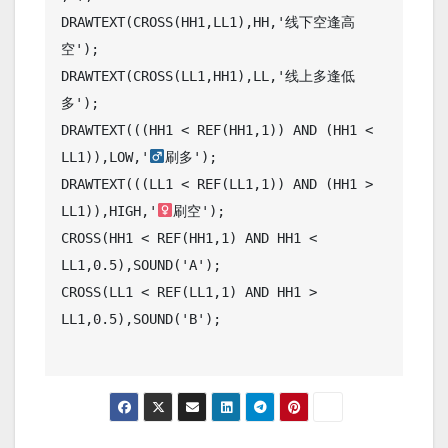
DRAWTEXT(CROSS(HH1,LL1),HH,'线下空逢高
空');

DRAWTEXT(CROSS(LL1,HH1),LL,'线上多逢低
多');

DRAWTEXT(((HH1 < REF(HH1,1)) AND (HH1 < 
LL1)),LOW,'
刷多');

DRAWTEXT(((LL1 < REF(LL1,1)) AND (HH1 > 
LL1)),HIGH,'
刷空');

CROSS(HH1 < REF(HH1,1) AND HH1 < 
LL1,0.5),SOUND('A');

CROSS(LL1 < REF(LL1,1) AND HH1 > 
LL1,0.5),SOUND('B');
