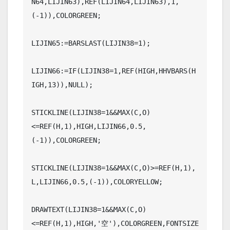
N64,LIJIN63),REF(LIJIN64,LIJIN63),1,
(-1)),COLORGREEN;

LIJIN65:=BARSLAST(LIJIN38=1);

LIJIN66:=IF(LIJIN38=1,REF(HIGH,HHVBARS(H
IGH,13)),NULL);

STICKLINE(LIJIN38=1&&MAX(C,O)
<=REF(H,1),HIGH,LIJIN66,0.5,
(-1)),COLORGREEN;

STICKLINE(LIJIN38=1&&MAX(C,O)>=REF(H,1),
L,LIJIN66,0.5,(-1)),COLORYELLOW;

DRAWTEXT(LIJIN38=1&&MAX(C,O)
<=REF(H,1),HIGH,'空'),COLORGREEN,FONTSIZE