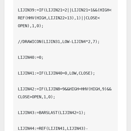
LIJIN39:=IF(LIJIN21=2||LIJIN21=1&&(HIGH< 
REF(HHV(HIGH,LIJIN22+13),1)||CLOSE< 
OPEN),1,0);

//DRAWICON(LIJIN31,LOW-LIJIN4*2,7);

LIJIN40:=0;

LIJIN41:=IF(LIJIN40=0,LOW,CLOSE);

LIJIN42:=IF(LIJIN8=9&&HIGH=HHV(HIGH,9)&&
CLOSE>OPEN,1,0);

LIJIN43:=BARSLAST(LIJIN42=1);

LIJIN44:=REF(LIJIN41,LIJIN43)-