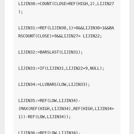
LIJIN30:=COUNT(CLOSE>REF(HIGH,2),LIJIN27
);

LIJIN31:=REF(LIJIN30,1)=0&&LIJIN30=1&&BA
RSCOUNT(CLOSE)>9&&LIJIN27< LIJIN22;

LIJIN32:=BARSLAST(LIJIN31);

LIJIN33:=IF(LIJIN31,LIJIN22+9,NULL);

LIJIN34:=LLVBARS(LOW,LIJIN33);

LIJIN35:=REF(LOW,LIJIN34)-
(MAX(REF(HIGH,LIJIN34),REF(HIGH,LIJIN34+
1))-REF(LOW,LIJIN34));

LIJIN36:=REF(LOW,LIJIN34)-