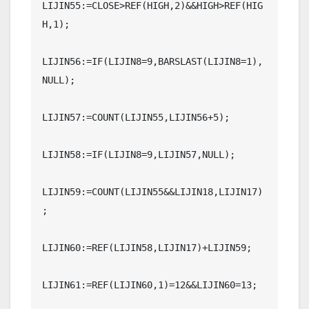
LIJIN55:=CLOSE>REF(HIGH,2)&&HIGH>REF(HIG
H,1);

LIJIN56:=IF(LIJIN8=9,BARSLAST(LIJIN8=1),
NULL);

LIJIN57:=COUNT(LIJIN55,LIJIN56+5);

LIJIN58:=IF(LIJIN8=9,LIJIN57,NULL);

LIJIN59:=COUNT(LIJIN55&&LIJIN18,LIJIN17)
;

LIJIN60:=REF(LIJIN58,LIJIN17)+LIJIN59;

LIJIN61:=REF(LIJIN60,1)=12&&LIJIN60=13;
