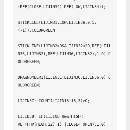
(REF(CLOSE,LIJIN34)-REF(LOW,LIJIN34));

STICKLINE(LIJIN31,LOW,LIJIN36,0.5,
(-1)),COLORGREEN;

STICKLINE(LIJIN32>0&&LIJIN32<20,REF(LIJI
N36,LIJIN32),REF(LIJIN36,LIJIN32),1,0),C
OLORGREEN;

DRAWNUMBER1(LIJIN31,LIJIN36,LIJIN36,0),C
OLORGREEN;

LIJIN37:=COUNT(LIJIN13=18,3)>0;

LIJIN38:=IF(LIJIN8=9&&(HIGH< 
REF(HHV(HIGH,12),1)||CLOSE< OPEN),1,0);
