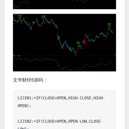
文华财经6源码：
LIJIN1:=IF(CLOSE>OPEN,HIGH-CLOSE,HIGH-
OPEN);

LIJIN2:=IF(CLOSE>OPEN,OPEN-LOW,CLOSE-