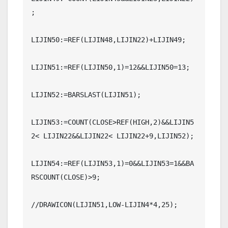
;

LIJIN50:=REF(LIJIN48,LIJIN22)+LIJIN49;

LIJIN51:=REF(LIJIN50,1)=12&&LIJIN50=13;

LIJIN52:=BARSLAST(LIJIN51);

LIJIN53:=COUNT(CLOSE>REF(HIGH,2)&&LIJIN5
2< LIJIN22&&LIJIN22< LIJIN22+9,LIJIN52);

LIJIN54:=REF(LIJIN53,1)=0&&LIJIN53=1&&BA
RSCOUNT(CLOSE)>9;

//DRAWICON(LIJIN51,LOW-LIJIN4*4,25);
