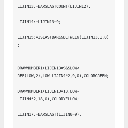
LIJIN13:=BARSLASTCOUNT(LIJIN12);

LIJIN14:=LIJIN13=9;

LIJIN15:=ISLASTBAR&&BETWEEN(LIJIN13,1,8)
;

DRAWNUMBER1(LIJIN13=9&&LOW< 
REF(LOW,2),LOW-LIJIN4*2,9,0),COLORGREEN;

DRAWNUMBER1(LIJIN13=18,LOW-
LIJIN4*2,18,0),COLORYELLOW;

LIJIN17:=BARSLAST(LIJIN8=9);
