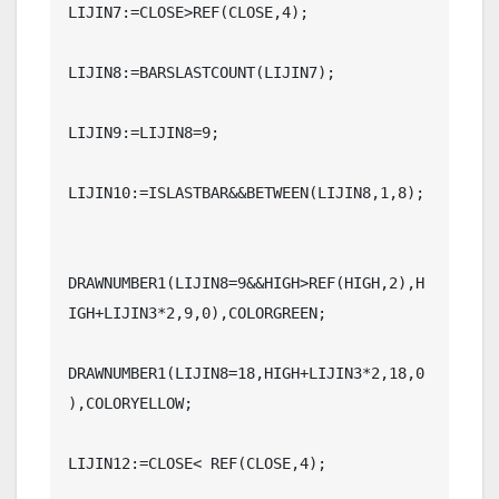
LIJIN7:=CLOSE>REF(CLOSE,4);

LIJIN8:=BARSLASTCOUNT(LIJIN7);

LIJIN9:=LIJIN8=9;

LIJIN10:=ISLASTBAR&&BETWEEN(LIJIN8,1,8);

DRAWNUMBER1(LIJIN8=9&&HIGH>REF(HIGH,2),H
IGH+LIJIN3*2,9,0),COLORGREEN;

DRAWNUMBER1(LIJIN8=18,HIGH+LIJIN3*2,18,0
),COLORYELLOW;

LIJIN12:=CLOSE< REF(CLOSE,4);
