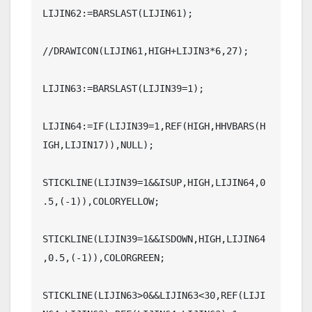
LIJIN62:=BARSLAST(LIJIN61);

//DRAWICON(LIJIN61,HIGH+LIJIN3*6,27);

LIJIN63:=BARSLAST(LIJIN39=1);

LIJIN64:=IF(LIJIN39=1,REF(HIGH,HHVBARS(H
IGH,LIJIN17)),NULL);

STICKLINE(LIJIN39=1&&ISUP,HIGH,LIJIN64,0
.5,(-1)),COLORYELLOW;

STICKLINE(LIJIN39=1&&ISDOWN,HIGH,LIJIN64
,0.5,(-1)),COLORGREEN;

STICKLINE(LIJIN63>0&&LIJIN63<30,REF(LIJI