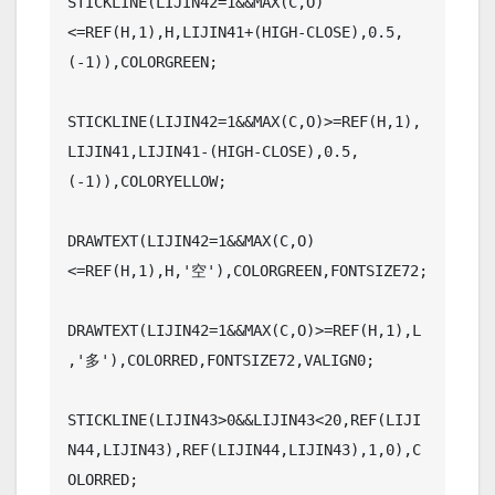
STICKLINE(LIJIN42=1&&MAX(C,O)
<=REF(H,1),H,LIJIN41+(HIGH-CLOSE),0.5,
(-1)),COLORGREEN;

STICKLINE(LIJIN42=1&&MAX(C,O)>=REF(H,1),
LIJIN41,LIJIN41-(HIGH-CLOSE),0.5,
(-1)),COLORYELLOW;

DRAWTEXT(LIJIN42=1&&MAX(C,O)
<=REF(H,1),H,'空'),COLORGREEN,FONTSIZE72;

DRAWTEXT(LIJIN42=1&&MAX(C,O)>=REF(H,1),L
,'多'),COLORRED,FONTSIZE72,VALIGN0;

STICKLINE(LIJIN43>0&&LIJIN43<20,REF(LIJI
N44,LIJIN43),REF(LIJIN44,LIJIN43),1,0),C
OLORRED;
