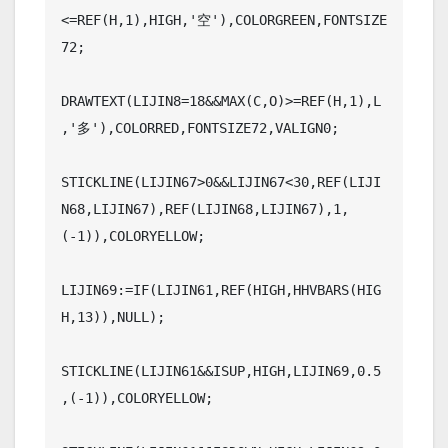
<=REF(H,1),HIGH,'空'),COLORGREEN,FONTSIZE
72;

DRAWTEXT(LIJIN8=18&&MAX(C,O)>=REF(H,1),L
,'多'),COLORRED,FONTSIZE72,VALIGN0;

STICKLINE(LIJIN67>0&&LIJIN67<30,REF(LIJI
N68,LIJIN67),REF(LIJIN68,LIJIN67),1,
(-1)),COLORYELLOW;

LIJIN69:=IF(LIJIN61,REF(HIGH,HHVBARS(HIG
H,13)),NULL);

STICKLINE(LIJIN61&&ISUP,HIGH,LIJIN69,0.5
,(-1)),COLORYELLOW;
