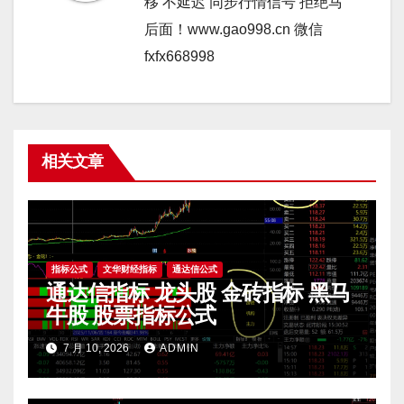
移 不延迟 同步行情信号 拒绝马
后面！www.gao998.cn 微信
fxfx668998
相关文章
指标公式
文华财经指标
通达信公式
通达信指标 龙头股 金砖指标 黑马
牛股 股票指标公式
7 月 10, 2026
ADMIN