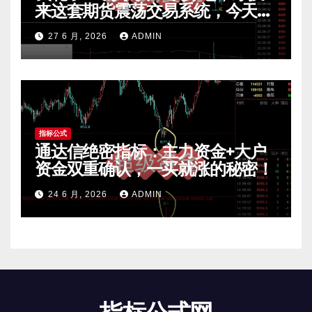
来这套期货震荡交易系统，今天免
费公开核心逻辑
27 6 月, 2026
ADMIN
指标公式
通达信绝密指标：主力资金+大户
资金双重确认，一买就涨的秘密！
24 6 月, 2026
ADMIN