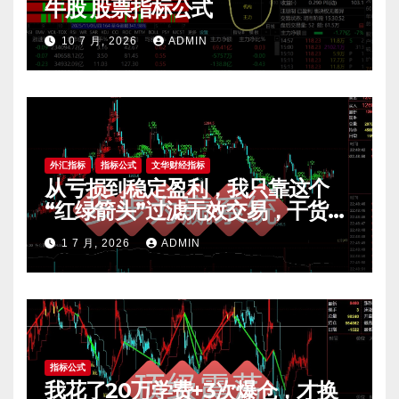
牛股 股票指标公式
10 7 月, 2026
ADMIN
外汇指标
指标公式
文华财经指标
从亏损到稳定盈利，我只靠这个
“红绿箭头”过滤无效交易，干货全
公开 mt4指标
1 7 月, 2026
ADMIN
指标公式
我花了20万学费+3次爆仓，才换