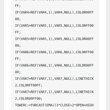
FF;

IF(VAR4<REF(VAR4,1),VAR4,NULL),COLOR00FF
00;

IF(VAR5>REF(VAR5,1),VAR5,NULL),COLORFF00
FF;

IF(VAR5<REF(VAR5,1),VAR5,NULL),COLOR00FF
00;

IF(VAR6>REF(VAR6,1),VAR6,NULL),COLORFF00
FF;

IF(VAR6<REF(VAR6,1),VAR6,NULL),COLOR00FF
00;

IF(VAR7>REF(VAR7,1),VAR7,NULL),LINETHICK
2,COLORFF00FF;

IF(VAR7<REF(VAR7,1),VAR7,NULL),LINETHICK
2,COLOR00FF00;

TOWERC:=FORCAST(EMA((3*CLOSE+2*OPEN+HIGH