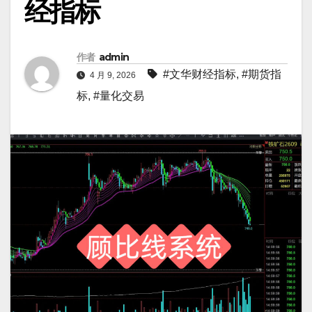
经指标
作者
admin
#文华财经指标
,
#期货指
4 月 9, 2026
标
,
#量化交易