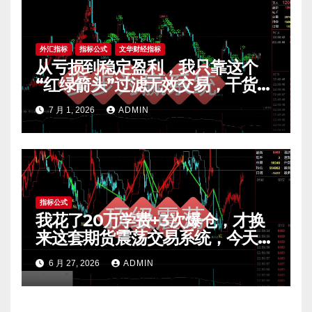
外汇指标
指标公式
文华财经指标
从亏损到稳定盈利，我只靠这个
“红绿箭头”过滤无效交易，干货全
公开 mt4指标
7 月 1, 2026
ADMIN
指标公式
我花了20万学费+3次爆仓，才换
来这套期货震荡交易系统，今天免
费公开核心逻辑
6 月 27, 2026
ADMIN