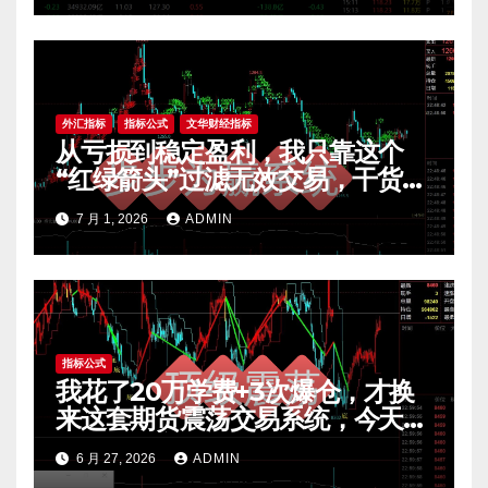
外汇指标
指标公式
文华财经指标
从亏损到稳定盈利，我只靠这个
“红绿箭头”过滤无效交易，干货全
公开 mt4指标
7 月 1, 2026
ADMIN
指标公式
我花了20万学费+3次爆仓，才换
来这套期货震荡交易系统，今天免
费公开核心逻辑
6 月 27, 2026
ADMIN