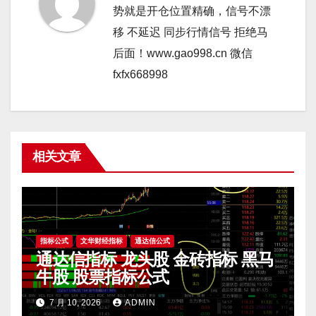
势就是开仓位置精确，信号不漂
移 不延迟 同步行情信号 拒绝马
后面！www.gao998.cn 微信
fxfx668998
相关文章
指标公式
文华财经指标
通达信公式
通达信指标 龙头股 金砖指标 黑马
牛股 股票指标公式
7 月 10, 2026
ADMIN