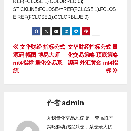
REF(FCLOSE,1),COLORRED,0);
STICKLINE(FCLOSE<=REF(FCLOSE,1),FCLOS
E,REF(FCLOSE,1),COLORBLUE,0);
文
文华财经 指标公式
文华财经指标公式 量
源码 幅图 博易大师
化交易策略 顶底策略
章
mt4指标 量化交易系
源码 外汇黄金 mt4指
导
统
标
航
作者
admin
九稳量化交易系统 是一套高胜率
策略趋势跟踪系统，系统最大优