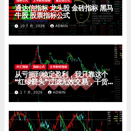
指标公式
文华财经指标
通达信公式
通达信指标 龙头股 金砖指标 黑马
牛股 股票指标公式
10 7 月, 2026
ADMIN
外汇指标
指标公式
文华财经指标
从亏损到稳定盈利，我只靠这个
“红绿箭头”过滤无效交易，干货全
公开 mt4指标
1 7 月, 2026
ADMIN