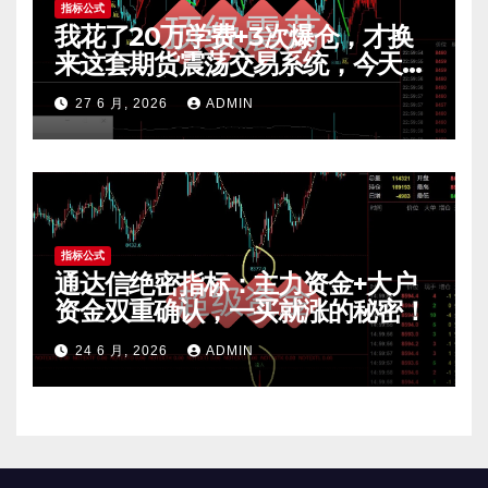
指标公式
我花了20万学费+3次爆仓，才换
来这套期货震荡交易系统，今天免
费公开核心逻辑
27 6 月, 2026
ADMIN
指标公式
通达信绝密指标：主力资金+大户
资金双重确认，一买就涨的秘密！
24 6 月, 2026
ADMIN