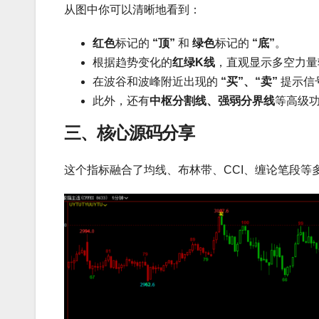
从图中你可以清晰地看到：
红色
标记的
“顶”
和
绿色
标记的
“底”
。
根据趋势变化的
红绿K线
，直观显示多空力量
在波谷和波峰附近出现的
“买”、“卖”
提示信
此外，还有
中枢分割线、强弱分界线
等高级
三、核心源码分享
这个指标融合了均线、布林带、CCI、缠论笔段