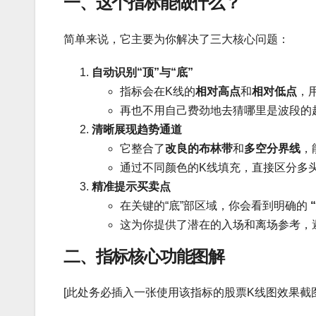
一、这个指标能做什么？
简单来说，它主要为你解决了三大核心问题：
自动识别“顶”与“底”
指标会在K线的
相对高点
和
相对低点
，
再也不用自己费劲地去猜哪里是波段的
清晰展现趋势通道
它整合了
改良的布林带
和
多空分界线
，
通过不同颜色的K线填充，直接区分多
精准提示买卖点
在关键的“底”部区域，你会看到明确的
这为你提供了潜在的入场和离场参考，
二、指标核心功能图解
[此处务必插入一张使用该指标的股票K线图效果截图