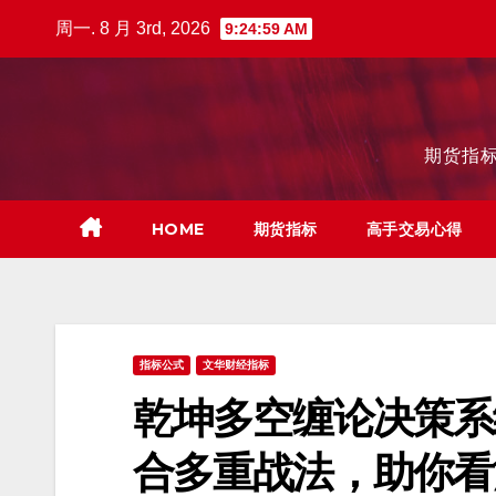
跳
周一. 8 月 3rd, 2026
9:25:00 AM
至
内
容
期货指标
HOME
期货指标
高手交易心得
指标公式
文华财经指标
乾坤多空缠论决策系
合多重战法，助你看