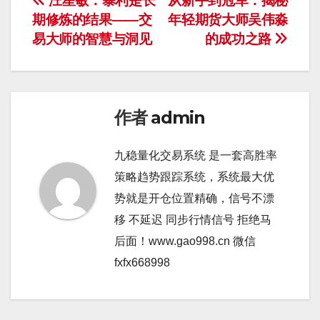
文
汪星敏：暴利是长
从新手到冠军：揭秘
期修炼的结果——交
年轻期货大师吴伟淼
章
易大师的智慧与洞见
的成功之路
导
航
作者
admin
九稳量化交易系统 是一套高胜率
策略趋势跟踪系统，系统最大优
势就是开仓位置精确，信号不漂
移 不延迟 同步行情信号 拒绝马
后面！www.gao998.cn 微信
fxfx668998