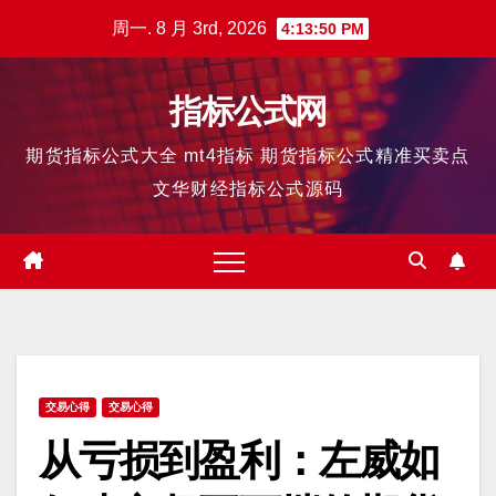
跳
周一. 8 月 3rd, 2026
4:13:51 PM
至
内
指标公式网
容
期货指标公式大全 mt4指标 期货指标公式精准买卖点
文华财经指标公式源码
交易心得
交易心得
从亏损到盈利：左威如