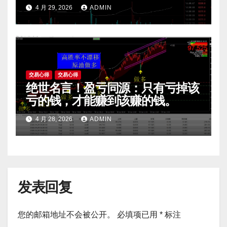
陷阱一眼看穿。
4 月 29, 2026
ADMIN
交易心得
交易心得
绝世名言！盈亏同源：只有亏掉该
亏的钱，才能赚到该赚的钱。
4 月 28, 2026
ADMIN
发表回复
您的邮箱地址不会被公开。
必填项已用
*
标注