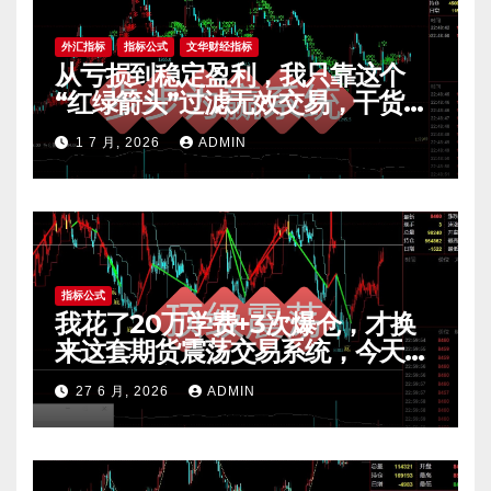
外汇指标
指标公式
文华财经指标
从亏损到稳定盈利，我只靠这个
“红绿箭头”过滤无效交易，干货全
公开 mt4指标
1 7 月, 2026
ADMIN
指标公式
我花了20万学费+3次爆仓，才换
来这套期货震荡交易系统，今天免
费公开核心逻辑
27 6 月, 2026
ADMIN