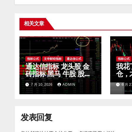
相关文章
指标公式
文华财经指标
通达信公式
指标公式
通达信指标 龙头股 金
我花
砖指标 黑马 牛股 股票
仓，
指标公式
荡交
7 月 10, 2026
ADMIN
6 月 2
公开
发表回复