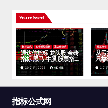
You missed
指标公式
文华财经指标
通达信公式
外汇指标
通达信指标 龙头股 金砖
从亏
指标 黑马 牛股 股票指
只靠
标公式
滤无
10 7 月, 2026
ADMIN
1 7 
开 
指标公式网