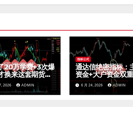
指标公式
了20万学费+3次爆
通达信绝密指标：
才换来这套期货震
资金+大户资金双
易系统，今天免费
认，一买就涨的秘
7, 2026
ADMIN
6 月 24, 2026
ADMIN
核心逻辑