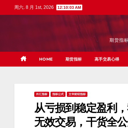
跳
周六. 8 月 1st, 2026
12:10:03 AM
至
内
容
期货指标
HOME
期货指标
高手交易心得
外汇指标
指标公式
文华财经指标
从亏损到稳定盈利，
无效交易，干货全公开