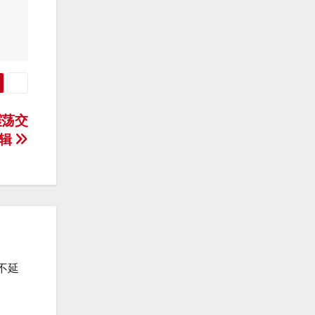
震荡交
逻辑
不延