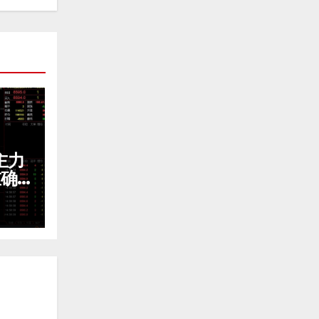
主力
重确
密！