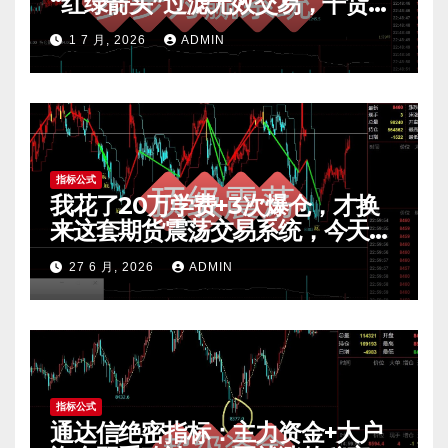
“红绿箭头”过滤无效交易，干货全
公开 mt4指标
1 7 月, 2026
ADMIN
指标公式
我花了20万学费+3次爆仓，才换
来这套期货震荡交易系统，今天免
费公开核心逻辑
27 6 月, 2026
ADMIN
指标公式
通达信绝密指标：主力资金+大户