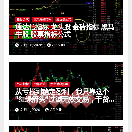
指标公式
文华财经指标
通达信公式
通达信指标 龙头股 金砖指标 黑马
牛股 股票指标公式
7 月 10, 2026
ADMIN
外汇指标
指标公式
文华财经指标
从亏损到稳定盈利，我只靠这个
“红绿箭头”过滤无效交易，干货全
公开 mt4指标
7 月 1, 2026
ADMIN