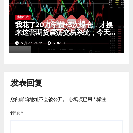
指标公式
我花了20万学费+3次爆仓，才换
来这套期货震荡交易系统，今天免
费公开核心逻辑
6 月 27, 2026
ADMIN
发表回复
您的邮箱地址不会被公开。
必填项已用
*
标注
评论
*