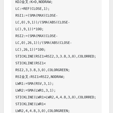
KDJ金叉:K>D,NODRAW;

LC:=REF(CLOSE,1);

RSI1:=(SMA(MAX(CLOSE-
LC,0),9,1))/(SMA(ABS(CLOSE-
LC),9,1))*100;

RSI2:=(SMA(MAX(CLOSE-
LC,0),26,1))/(SMA(ABS(CLOSE-
LC),26,1))*100;

STICKLINE(RSI1>RSI2,3,3.8,3,0),COLORRED;

STICKLINE(RSI1< 
RSI2,3,3.8,3,0),COLORGREEN;

RSI金叉:RSI1>RSI2,NODRAW;

LWR1:=SMA(RSV,3,1);

LWR2:=SMA(LWR1,3,1);

STICKLINE(LWR1>LWR2,4,4.8,3,0),COLORRED;

STICKLINE(LWR1< 
LWR2,4,4.8,3,0),COLORGREEN;
