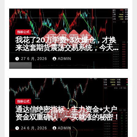
指标公式
我花了20万学费+3次爆仓，才换
来这套期货震荡交易系统，今天免
费公开核心逻辑
27 6 月, 2026
ADMIN
指标公式
通达信绝密指标：主力资金+大户
资金双重确认，一买就涨的秘密！
24 6 月, 2026
ADMIN