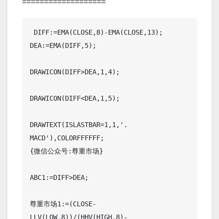
===================
 DIFF:=EMA(CLOSE,8)-EMA(CLOSE,13);

DEA:=EMA(DIFF,5);

DRAWICON(DIFF>DEA,1,4);

DRAWICON(DIFF<DEA,1,5);

DRAWTEXT(ISLASTBAR=1,1,'. 
MACD'),COLORFFFFFF;

{微信公众号:尊重市场}

ABC1:=DIFF>DEA;

尊重市场1:=(CLOSE-
LLV(LOW,8))/(HHV(HIGH,8)-