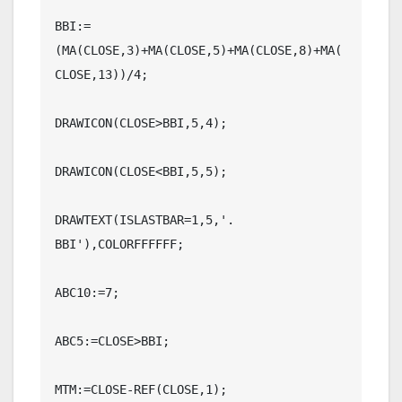
BBI:=
(MA(CLOSE,3)+MA(CLOSE,5)+MA(CLOSE,8)+MA(
CLOSE,13))/4;

DRAWICON(CLOSE>BBI,5,4);

DRAWICON(CLOSE<BBI,5,5);

DRAWTEXT(ISLASTBAR=1,5,'. 
BBI'),COLORFFFFFF;

ABC10:=7;

ABC5:=CLOSE>BBI;

MTM:=CLOSE-REF(CLOSE,1);
