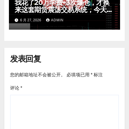
我花了20万学费+3次爆仓，才换
来这套期货震荡交易系统，今天免
费公开核心逻辑
6 月 27, 2026
ADMIN
发表回复
您的邮箱地址不会被公开。
必填项已用
*
标注
评论
*