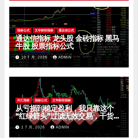
指标公式
文华财经指标
通达信公式
通达信指标 龙头股 金砖指标 黑马
牛股 股票指标公式
10 7 月, 2026
ADMIN
外汇指标
指标公式
文华财经指标
从亏损到稳定盈利，我只靠这个
“红绿箭头”过滤无效交易，干货全
公开 mt4指标
1 7 月, 2026
ADMIN