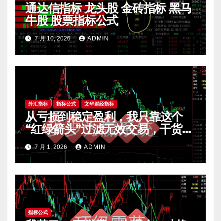
通达信指标 龙头股 金砖指标 黑马
牛股 股票指标公式
7 月 10, 2026
ADMIN
外汇指标
指标公式
文华财经指标
从亏损到稳定盈利，我只靠这个
“红绿箭头”过滤无效交易，干货全
公开 mt4指标
7 月 1, 2026
ADMIN
指标公式