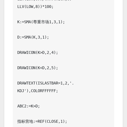
LLV(LOW,8))*100;

K:=SMA(尊重市场1,3,1);

D:=SMA(K,3,1);

DRAWICON(K>D,2,4);

DRAWICON(K<D,2,5);

DRAWTEXT(ISLASTBAR=1,2,'. 
KDJ'),COLORFFFFFF;

ABC2:=K>D;

指标营地:=REF(CLOSE,1);
