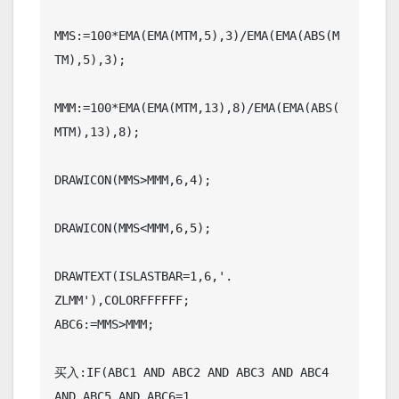
MMS:=100*EMA(EMA(MTM,5),3)/EMA(EMA(ABS(M
TM),5),3);

MMM:=100*EMA(EMA(MTM,13),8)/EMA(EMA(ABS(
MTM),13),8);

DRAWICON(MMS>MMM,6,4);

DRAWICON(MMS<MMM,6,5);

DRAWTEXT(ISLASTBAR=1,6,'. 
ZLMM'),COLORFFFFFF;

ABC6:=MMS>MMM;

买入:IF(ABC1 AND ABC2 AND ABC3 AND ABC4 
AND ABC5 AND ABC6=1  
