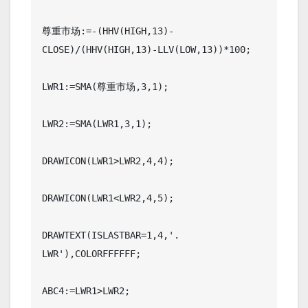
尊重市场:=-(HHV(HIGH,13)-
CLOSE)/(HHV(HIGH,13)-LLV(LOW,13))*100;

LWR1:=SMA(尊重市场,3,1);

LWR2:=SMA(LWR1,3,1);

DRAWICON(LWR1>LWR2,4,4);

DRAWICON(LWR1<LWR2,4,5);

DRAWTEXT(ISLASTBAR=1,4,'. 
LWR'),COLORFFFFFF;

ABC4:=LWR1>LWR2;
