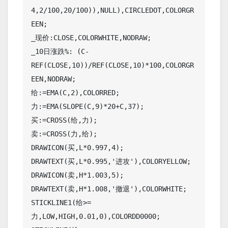
4,2/100,20/100)),NULL),CIRCLEDOT,COLORGR
EEN;

_现价:CLOSE,COLORWHITE,NODRAW;

_10日涨跌%: (C-
REF(CLOSE,10))/REF(CLOSE,10)*100,COLORGR
EEN,NODRAW;

给:=EMA(C,2),COLORRED;

力:=EMA(SLOPE(C,9)*20+C,37);

买:=CROSS(给,力);

卖:=CROSS(力,给);

DRAWICON(买,L*0.997,4);

DRAWTEXT(买,L*0.995,'进攻'),COLORYELLOW;

DRAWICON(卖,H*1.003,5);

DRAWTEXT(卖,H*1.008,'撤退'),COLORWHITE;

STICKLINE1(给>=
力,LOW,HIGH,0.01,0),COLORDD0000;
