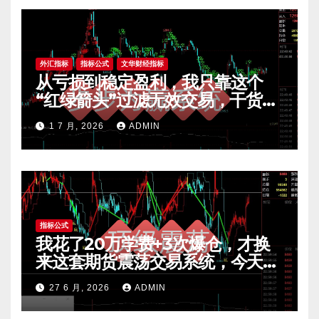
外汇指标
指标公式
文华财经指标
从亏损到稳定盈利，我只靠这个
“红绿箭头”过滤无效交易，干货全
公开 mt4指标
1 7 月, 2026
ADMIN
指标公式
我花了20万学费+3次爆仓，才换
来这套期货震荡交易系统，今天免
费公开核心逻辑
27 6 月, 2026
ADMIN