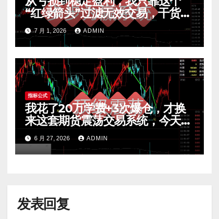
从亏损到稳定盈利，我只靠这个
“红绿箭头”过滤无效交易，干货全
公开 mt4指标
7 月 1, 2026
ADMIN
指标公式
我花了20万学费+3次爆仓，才换
来这套期货震荡交易系统，今天免
费公开核心逻辑
6 月 27, 2026
ADMIN
发表回复