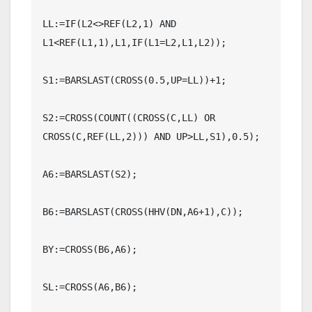
LL:=IF(L2<>REF(L2,1) AND 
L1<REF(L1,1),L1,IF(L1=L2,L1,L2));

S1:=BARSLAST(CROSS(0.5,UP=LL))+1;

S2:=CROSS(COUNT((CROSS(C,LL) OR 
CROSS(C,REF(LL,2))) AND UP>LL,S1),0.5);

A6:=BARSLAST(S2);

B6:=BARSLAST(CROSS(HHV(DN,A6+1),C));

BY:=CROSS(B6,A6);

SL:=CROSS(A6,B6);
