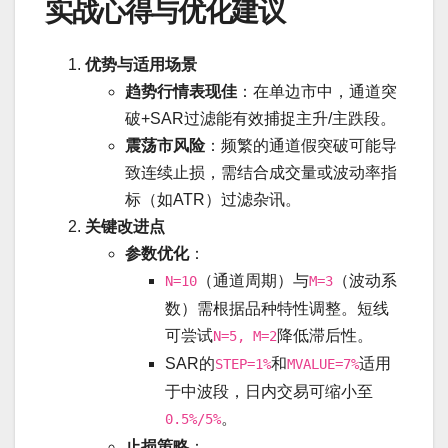
实战心得与优化建议
优势与适用场景
趋势行情表现佳
：在单边市中，通道突
破+SAR过滤能有效捕捉主升/主跌段。
震荡市风险
：频繁的通道假突破可能导
致连续止损，需结合成交量或波动率指
标（如ATR）过滤杂讯。
关键改进点
参数优化
：
（通道周期）与
（波动系
N=10
M=3
数）需根据品种特性调整。短线
可尝试
降低滞后性。
N=5, M=2
SAR的
和
适用
STEP=1%
MVALUE=7%
于中波段，日内交易可缩小至
。
0.5%/5%
止损策略
：