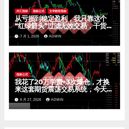
外汇指标
指标公式
文华财经指标
从亏损到稳定盈利，我只靠这个
“红绿箭头”过滤无效交易，干货全
公开 mt4指标
7 月 1, 2026
ADMIN
指标公式
我花了20万学费+3次爆仓，才换
来这套期货震荡交易系统，今天免
费公开核心逻辑
6 月 27, 2026
ADMIN