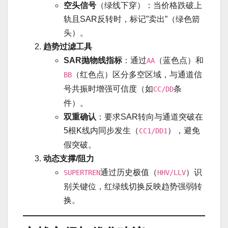
空头信号
（绿线下穿）：当价格跌破上
轨且SAR反转时，标记”卖出”（绿色箭
头）。
趋势过滤工具
SAR抛物线指标
：通过
（蓝色点）和
AA
（红色点）区分多空区域，与通道信
BB
号共振时增强可信度（如
条
CC/DD
件）。
双重确认
：要求SAR转向与通道突破在
5根K线内同步发生（
），避免
CC1/DD1
假突破。
动态支撑/阻力
通过历史极值（
）识
SUPERTREN
HHV/LLV
别关键位，红绿线切换反映趋势强弱转
换。