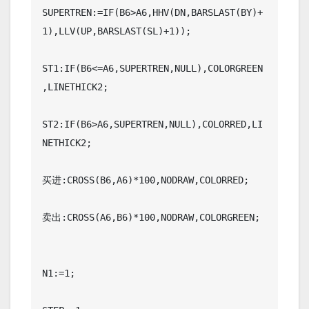
SUPERTREN:=IF(B6>A6,HHV(DN,BARSLAST(BY)+
1),LLV(UP,BARSLAST(SL)+1));

ST1:IF(B6<=A6,SUPERTREN,NULL),COLORGREEN
,LINETHICK2;

ST2:IF(B6>A6,SUPERTREN,NULL),COLORRED,LI
NETHICK2;

买进:CROSS(B6,A6)*100,NODRAW,COLORRED;

卖出:CROSS(A6,B6)*100,NODRAW,COLORGREEN;

N1:=1;
