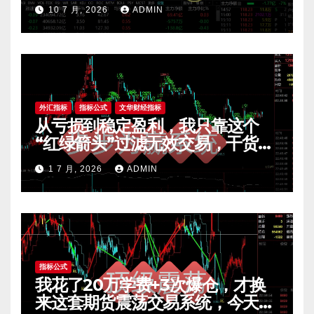
10 7 月, 2026
ADMIN
外汇指标
指标公式
文华财经指标
从亏损到稳定盈利，我只靠这个
“红绿箭头”过滤无效交易，干货全
公开 mt4指标
1 7 月, 2026
ADMIN
指标公式
我花了20万学费+3次爆仓，才换
来这套期货震荡交易系统，今天免