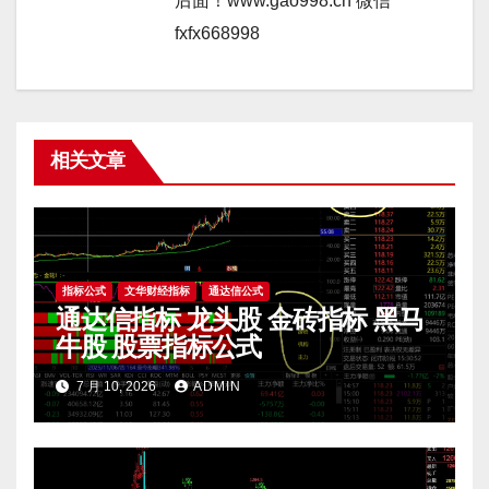
后面！www.gao998.cn 微信
fxfx668998
相关文章
指标公式
文华财经指标
通达信公式
通达信指标 龙头股 金砖指标 黑马
牛股 股票指标公式
7 月 10, 2026
ADMIN