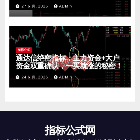
费公开核心逻辑
27 6 月, 2026
ADMIN
指标公式
通达信绝密指标：主力资金+大户
资金双重确认，一买就涨的秘密！
24 6 月, 2026
ADMIN
指标公式网