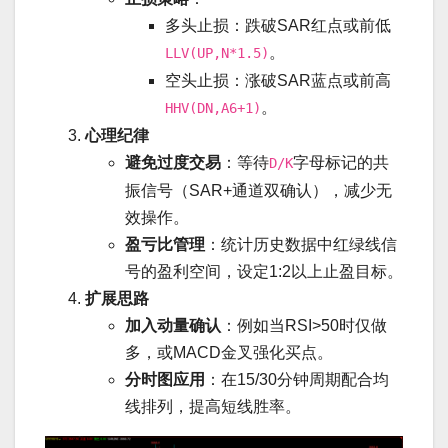
多头止损：跌破SAR红点或前低
。
LLV(UP,N*1.5)
空头止损：涨破SAR蓝点或前高
。
HHV(DN,A6+1)
心理纪律
避免过度交易
：等待
字母标记的共
D/K
振信号（SAR+通道双确认），减少无
效操作。
盈亏比管理
：统计历史数据中红绿线信
号的盈利空间，设定1:2以上止盈目标。
扩展思路
加入动量确认
：例如当RSI>50时仅做
多，或MACD金叉强化买点。
分时图应用
：在15/30分钟周期配合均
线排列，提高短线胜率。