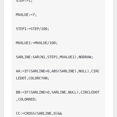
STEP:=1;

MVALUE:=7;

STEP1:=STEP/100;

MVALUE1:=MVALUE/100;

SARLINE:SAR(N1,STEP1,MVALUE1),NODRAW;

AA:=IF(SARLINE<0,ABS(SARLINE),NULL),CIRC
LEDOT,COLORCYAN;

BB:=IF(SARLINE>0,SARLINE,NULL),CIRCLEDOT
,COLORRED;

CC:=CROSS(SARLINE,0)&&