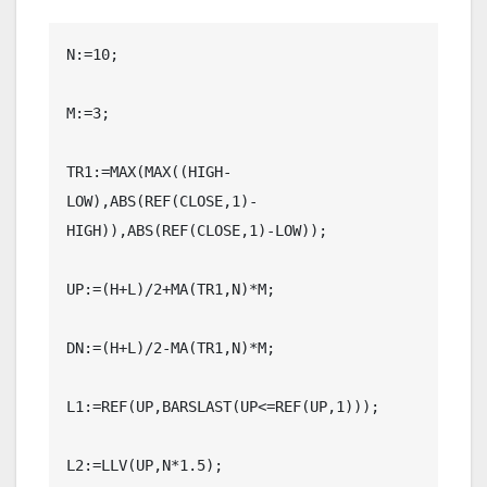
N:=10;

M:=3;

TR1:=MAX(MAX((HIGH-
LOW),ABS(REF(CLOSE,1)-
HIGH)),ABS(REF(CLOSE,1)-LOW));

UP:=(H+L)/2+MA(TR1,N)*M;

DN:=(H+L)/2-MA(TR1,N)*M;

L1:=REF(UP,BARSLAST(UP<=REF(UP,1)));

L2:=LLV(UP,N*1.5);
