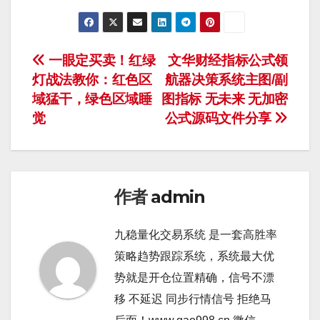
文
一眼定买卖！红绿
文华财经指标公式领
灯战法教你：红色区
航器决策系统主图/副
章
域猛干，绿色区域睡
图指标 无未来 无加密
导
觉
公式源码文件分享
航
作者
admin
九稳量化交易系统 是一套高胜率
策略趋势跟踪系统，系统最大优
势就是开仓位置精确，信号不漂
移 不延迟 同步行情信号 拒绝马