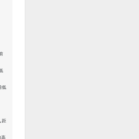
前
前低
前低
,距
前高