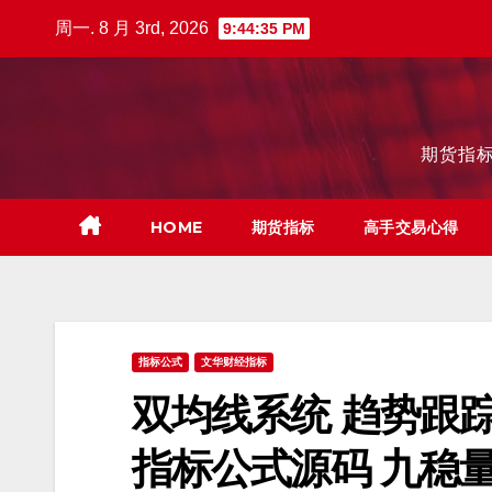
跳
周一. 8 月 3rd, 2026
9:44:36 PM
至
内
容
期货指标
HOME
期货指标
高手交易心得
指标公式
文华财经指标
双均线系统 趋势跟踪
指标公式源码 九稳