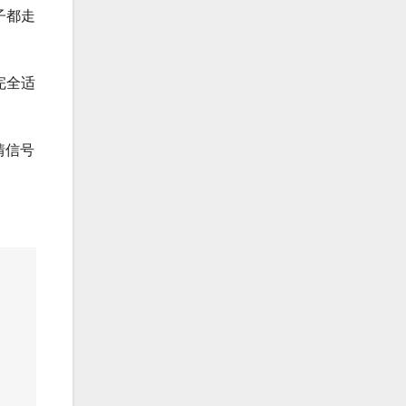
子都走
完全适
情信号