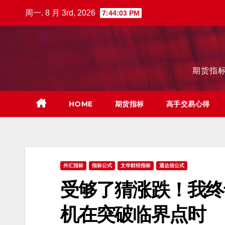
跳
周一. 8 月 3rd, 2026
7:44:04 PM
至
内
容
期货指标
HOME
期货指标
高手交易心得
外汇指标
指标公式
文华财经指标
通达信公式
受够了猜涨跌！我终
机在突破临界点时