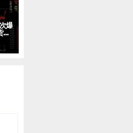
3次爆
货震
免费