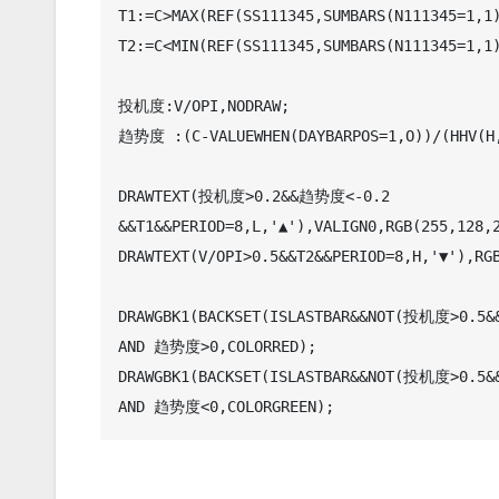
T1:=C>MAX(REF(SS111345,SUMBARS(N111345=1,1)
T2:=C<MIN(REF(SS111345,SUMBARS(N111345=1,1)
投机度:V/OPI,NODRAW;

趋势度 :(C-VALUEWHEN(DAYBARPOS=1,O))/(HHV(H,D
DRAWTEXT(投机度>0.2&&趋势度<-0.2 
&&T1&&PERIOD=8,L,'▲'),VALIGN0,RGB(255,128,2
DRAWTEXT(V/OPI>0.5&&T2&&PERIOD=8,H,'▼'),RGB
DRAWGBK1(BACKSET(ISLASTBAR&&NOT(投机度>0.5
AND 趋势度>0,COLORRED); 

DRAWGBK1(BACKSET(ISLASTBAR&&NOT(投机度>0.5