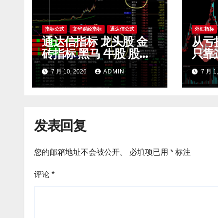
指标公式
文华财经指标
通达信公式
外汇指标
通达信指标 龙头股 金
从亏
砖指标 黑马 牛股 股票
只靠
指标公式
滤无
7 月 10, 2026
ADMIN
7 月 1
开 m
发表回复
您的邮箱地址不会被公开。
必填项已用
*
标注
评论
*