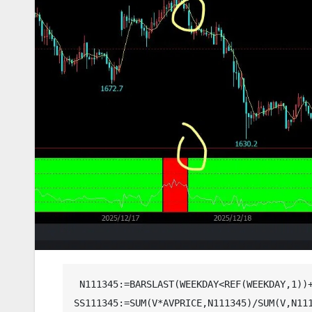
 N111345:=BARSLAST(WEEKDAY<REF(WEEKDAY,1))+1;   

SS111345:=SUM(V*AVPRICE,N111345)/SUM(V,N111