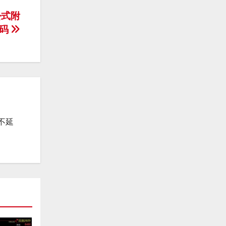
公式附
源码
不延