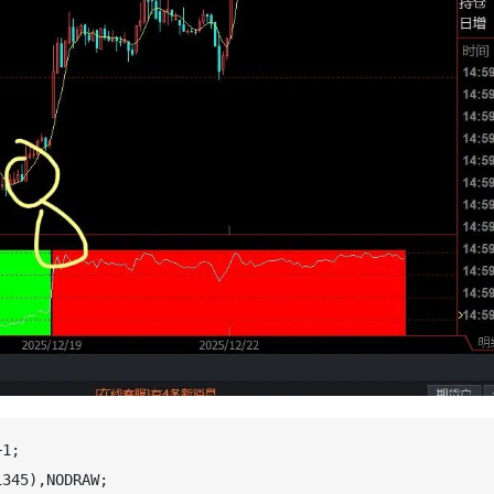
345),NODRAW;   
