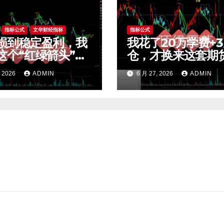
指标公式
文华财经指标
指标公式
损到稳定盈利，我
我花了20万学费+
这个“红绿箭头”过
仓，才换来这套期
效交易，干货全公
荡交易系统，今天
, 2026
ADMIN
6 月 27, 2026
ADMIN
t4指标
公开核心逻辑