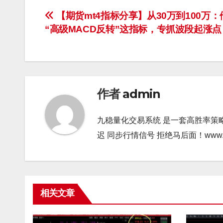
文
【期货mt4指标分享】从30万到100万
“高级MACD反转”这指标，专抓波段起涨点
章
导
航
作者
admin
九稳量化交易系统 是一套高胜率策
迟 同步行情信号 拒绝马后面！www.gao9
相关文章