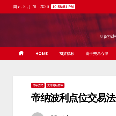
跳
周五. 8 月 7th, 2026
10:58:52 PM
至
内
容
期货指标
HOME
期货指标
高手交易心得
指标公式
文华财经指标
帝纳波利点位交易法