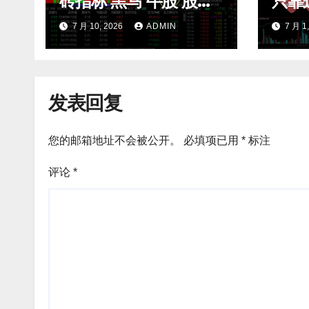
砖指标 黑马 牛股 股票
只靠
指标公式
滤无
7 月 10, 2026
ADMIN
7 月 1
开 m
发表回复
您的邮箱地址不会被公开。
必填项已用
*
标注
评论
*