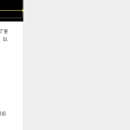
了斐
。以
滞后