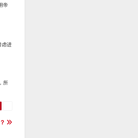
用帝
考虑进
，所
克？