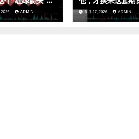
这个“红绿箭头”过
仓，才换来这套期
效交易，干货全公
荡交易系统，今天
, 2026
ADMIN
6 月 27, 2026
ADMIN
t4指标
公开核心逻辑