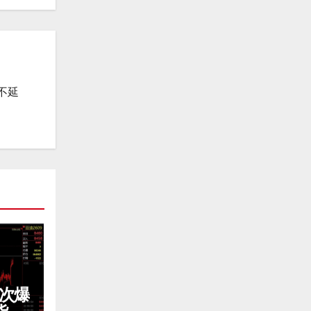
不延
3次爆