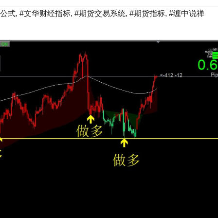
标公式
,
#文华财经指标
,
#期货交易系统
,
#期货指标
,
#缠中说禅