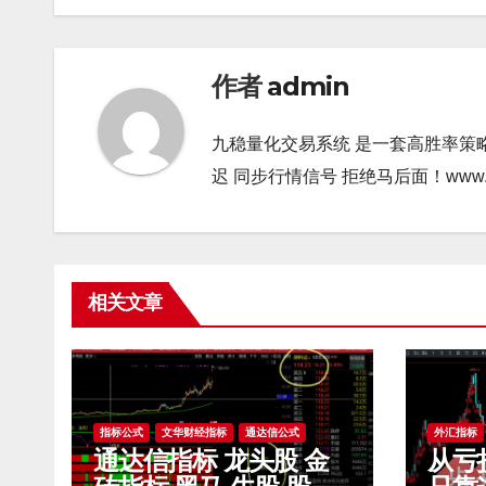
导
航
作者
admin
九稳量化交易系统 是一套高胜率策
迟 同步行情信号 拒绝马后面！www.gao9
相关文章
指标公式
文华财经指标
通达信公式
外汇指标
通达信指标 龙头股 金
从亏