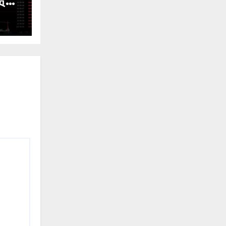
货震
免费