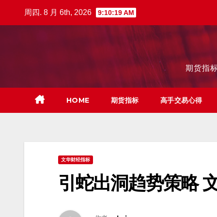
跳
周四. 8 月 6th, 2026
9:10:20 AM
至
内
容
期货指标
HOME
期货指标
高手交易心得
文华财经指标
引蛇出洞趋势策略 