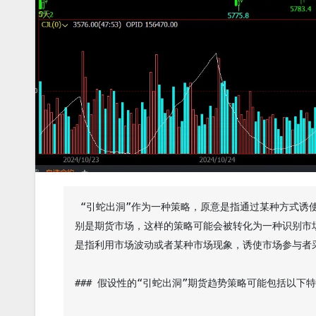
 “引蛇出洞”作为一种策略，原意是指通过某种方式诱使对手或隐藏的敌人暴露自己，以便于采取相应的对策。在金融交易领域，特
别是期货市场，这样的策略可能会被转化为一种识别市
是指利用市场波动或者某种市场现象，诱使市场参与者采
### 假设性的“引蛇出洞”期货趋势策略可能包括以下特