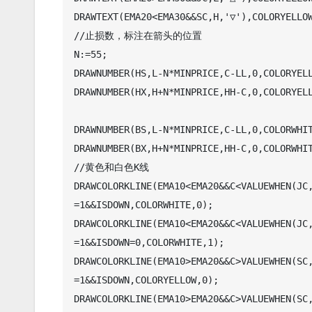
DRAWTEXT(EMA20<EMA30&&SC,H,'▽'),COLORYELLOW
//止损数，标注在箭头的位置

N:=55;

DRAWNUMBER(HS,L-N*MINPRICE,C-LL,0,COLORYELL
DRAWNUMBER(HX,H+N*MINPRICE,HH-C,0,COLORYELL
DRAWNUMBER(BS,L-N*MINPRICE,C-LL,0,COLORWHIT
DRAWNUMBER(BX,H+N*MINPRICE,HH-C,0,COLORWHIT
//黄色和白色K线

DRAWCOLORKLINE(EMA10<EMA20&&C<VALUEWHEN(JC
=1&&ISDOWN,COLORWHITE,0);

DRAWCOLORKLINE(EMA10<EMA20&&C<VALUEWHEN(JC
=1&&ISDOWN=0,COLORWHITE,1);

DRAWCOLORKLINE(EMA10>EMA20&&C>VALUEWHEN(SC
=1&&ISDOWN,COLORYELLOW,0);

DRAWCOLORKLINE(EMA10>EMA20&&C>VALUEWHEN(SC