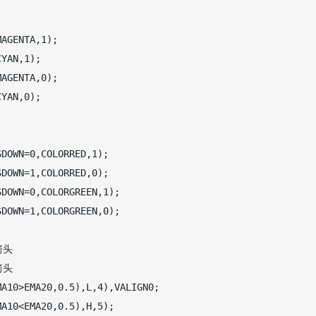
AGENTA,1);

YAN,1);

AGENTA,0);

YAN,0);

DOWN=0,COLORRED,1);

DOWN=1,COLORRED,0);

DOWN=0,COLORGREEN,1);

DOWN=1,COLORGREEN,0);

头

头

A10>EMA20,0.5),L,4),VALIGN0;

A10<EMA20,0.5),H,5);
