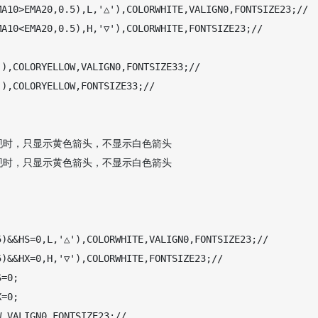
A10>EMA20,0.5),L,'△'),COLORWHITE,VALIGN0,FONTSIZE23;//

A10<EMA20,0.5),H,'▽'),COLORWHITE,FONTSIZE23;//

),COLORYELLOW,VALIGN0,FONTSIZE33;//

),COLORYELLOW,FONTSIZE33;//

现时，只显示黄色箭头，不显示白色箭头

现时，只显示黄色箭头，不显示白色箭头

)&&HS=0,L,'△'),COLORWHITE,VALIGN0,FONTSIZE23;//

)&&HX=0,H,'▽'),COLORWHITE,FONTSIZE23;//

=0;

=0;

,VALIGN0,FONTSIZE23;//
