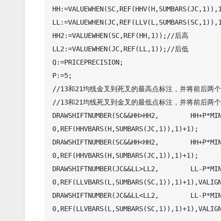
HH:=VALUEWHEN(SC,REF(HHV(H,SUMBARS(JC,1)),
LL:=VALUEWHEN(JC,REF(LLV(L,SUMBARS(SC,1)),
HH2:=VALUEWHEN(SC,REF(HH,1));//后高

LL2:=VALUEWHEN(JC,REF(LL,1));//后低

Q:=PRICEPRECISION;

P:=5;

//13和21均线金叉到死叉的最高点标注，并将前后两
//13和21均线死叉到金叉的最低点标注，并将前后两
DRAWSHIFTNUMBER(SC&&HH>HH2,        HH+P*MINP
0,REF(HHVBARS(H,SUMBARS(JC,1)),1)+1);

DRAWSHIFTNUMBER(SC&&HH<HH2,        HH+P*MIN
0,REF(HHVBARS(H,SUMBARS(JC,1)),1)+1);

DRAWSHIFTNUMBER(JC&&LL>LL2,        LL-P*MINP
0,REF(LLVBARS(L,SUMBARS(SC,1)),1)+1),VALIGN
DRAWSHIFTNUMBER(JC&&LL<LL2,        LL-P*MIN
0,REF(LLVBARS(L,SUMBARS(SC,1)),1)+1),VALIGN