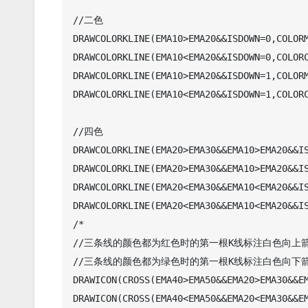
//二色

DRAWCOLORKLINE(EMA10>EMA20&&ISDOWN=0,COLORM
DRAWCOLORKLINE(EMA10<EMA20&&ISDOWN=0,COLORC
DRAWCOLORKLINE(EMA10>EMA20&&ISDOWN=1,COLORM
DRAWCOLORKLINE(EMA10<EMA20&&ISDOWN=1,COLORC
//四色

DRAWCOLORKLINE(EMA20>EMA30&&EMA10>EMA20&&IS
DRAWCOLORKLINE(EMA20>EMA30&&EMA10>EMA20&&IS
DRAWCOLORKLINE(EMA20<EMA30&&EMA10<EMA20&&IS
DRAWCOLORKLINE(EMA20<EMA30&&EMA10<EMA20&&IS
/*

//三条线的颜色都为红色时的第一根K线标注白色向上箭
//三条线的颜色都为绿色时的第一根K线标注白色向下箭
DRAWICON(CROSS(EMA40>EMA50&&EMA20>EMA30&&EM
DRAWICON(CROSS(EMA40<EMA50&&EMA20<EMA30&&EM