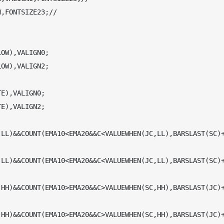
,FONTSIZE23;//

OW),VALIGN0;

OW),VALIGN2;

E),VALIGN0;

E),VALIGN2;

,LL)&&COUNT(EMA10<EMA20&&C<VALUEWHEN(JC,LL),BARSLAST(SC)
,LL)&&COUNT(EMA10<EMA20&&C<VALUEWHEN(JC,LL),BARSLAST(SC)
,HH)&&COUNT(EMA10>EMA20&&C>VALUEWHEN(SC,HH),BARSLAST(JC)
,HH)&&COUNT(EMA10>EMA20&&C>VALUEWHEN(SC,HH),BARSLAST(JC)