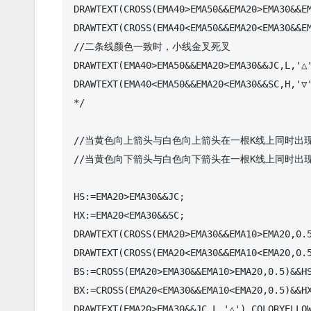
DRAWTEXT(CROSS(EMA40>EMA50&&EMA20>EMA30&&EM
DRAWTEXT(CROSS(EMA40<EMA50&&EMA20<EMA30&&EM
//二条线颜色一致时，小线金叉死叉

DRAWTEXT(EMA40>EMA50&&EMA20>EMA30&&JC,L,'△'
DRAWTEXT(EMA40<EMA50&&EMA20<EMA30&&SC,H,'▽'
*/

//当黄色向上箭头与白色向上箭头在一根K线上同时出
//当黄色向下箭头与白色向下箭头在一根K线上同时出
HS:=EMA20>EMA30&&JC;

HX:=EMA20<EMA30&&SC;

DRAWTEXT(CROSS(EMA20>EMA30&&EMA10>EMA20,0.5
DRAWTEXT(CROSS(EMA20<EMA30&&EMA10<EMA20,0.5
BS:=CROSS(EMA20>EMA30&&EMA10>EMA20,0.5)&&HS
BX:=CROSS(EMA20<EMA30&&EMA10<EMA20,0.5)&&HX
DRAWTEXT(EMA20>EMA30&&JC,L,'△'),COLORYELLOW