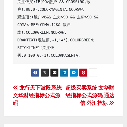
关注低买:IF(90>散户 && CROSS(90,散
户),98,0),COLORMAGENTA,NODRAW;

观注顶:(散户<8&& 主力>90 && 走势>90 && 
CDMA<=REF(CDMA,1)&& 散户
线),COLORGREEN,NODRAW;

DRAWTEXT(观注顶,-1,'◆'),COLORGREEN;

STICKLINE1(关注低
文
龙行天下波段系统
超级买卖系统 文华财
文华财经指标公式源
经指标公式源码 通达
章
码
信 外汇指标
导
航