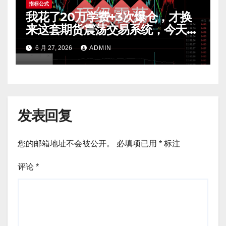
指标公式
我花了20万学费+3次爆仓，才换
来这套期货震荡交易系统，今天免
费公开核心逻辑
6 月 27, 2026
ADMIN
发表回复
您的邮箱地址不会被公开。
必填项已用
*
标注
评论
*