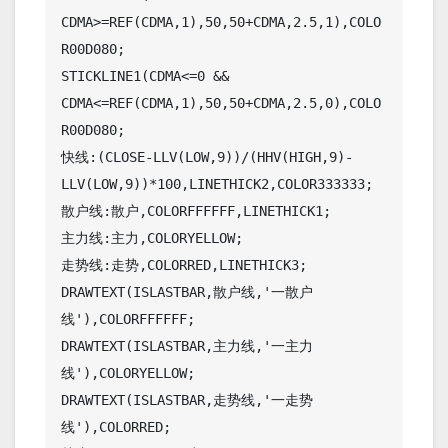
CDMA>=REF(CDMA,1),50,50+CDMA,2.5,1),COLO
R00D080;

STICKLINE1(CDMA<=0 && 
CDMA<=REF(CDMA,1),50,50+CDMA,2.5,0),COLO
R00D080;

快线:(CLOSE-LLV(LOW,9))/(HHV(HIGH,9)-
LLV(LOW,9))*100,LINETHICK2,COLOR333333;

散户线:散户,COLORFFFFFF,LINETHICK1;

主力线:主力,COLORYELLOW;

走势线:走势,COLORRED,LINETHICK3;

DRAWTEXT(ISLASTBAR,散户线,'一散户
线'),COLORFFFFFF;

DRAWTEXT(ISLASTBAR,主力线,'一主力
线'),COLORYELLOW;

DRAWTEXT(ISLASTBAR,走势线,'一走势
线'),COLORRED;
