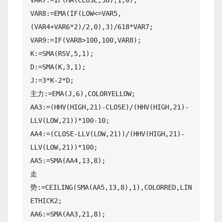
VAR7:=IF(MA(CLOSE,58),1,0);

VAR8:=EMA(IF(LOW<=VAR5,
(VAR4+VAR6*2)/2,0),3)/618*VAR7;

VAR9:=IF(VAR8>100,100,VAR8);

K:=SMA(RSV,5,1);

D:=SMA(K,3,1);

J:=3*K-2*D;

主力:=EMA(J,6),COLORYELLOW;

AA3:=(HHV(HIGH,21)-CLOSE)/(HHV(HIGH,21)-
LLV(LOW,21))*100-10;

AA4:=(CLOSE-LLV(LOW,21))/(HHV(HIGH,21)-
LLV(LOW,21))*100;

AA5:=SMA(AA4,13,8);

走
势:=CEILING(SMA(AA5,13,8),1),COLORRED,LIN
ETHICK2;

AA6:=SMA(AA3,21,8);
