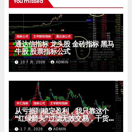
You missed
指标公式
文华财经指标
通达信公式
通达信指标 龙头股 金砖指标 黑马
牛股 股票指标公式
10 7 月, 2026
ADMIN
外汇指标
指标公式
文华财经指标
从亏损到稳定盈利，我只靠这个
“红绿箭头”过滤无效交易，干货全
公开 mt4指标
1 7 月, 2026
ADMIN