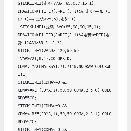
STICKLINE1(走势-AA6<-65,0,7,15,1);

DRAWICON(FILTER(J>REF(J,1)&& 走势>=REF(走
势,1)&& 走势<25,5),走势,1);

 STICKLINE1(走势-AA6>85,98,90,15,1);

DRAWICON(FILTER(J<REF(J,1)&&走势<=REF(走
势,1)&&J>85,5),J,2);

STICKLINE1(VAR9>-120,50,50+
(VAR9/2),8,1),COLORRED;

CDMA:EMA(EMA(RSV1,7),7)*8,NODRAW,COLORWH
ITE;

STICKLINE1(CDMA>=0 && 
CDMA>=REF(CDMA,1),50,50+CDMA,2.5,0),COLO
RDD55CC;

STICKLINE1(CDMA>=0 && 
CDMA<=REF(CDMA,1),50,50+CDMA,2.5,1),COLO
RDD55CC;

STICKLINE1(CDMA<=0 && 