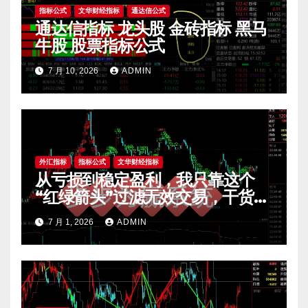
指标公式
文华财经指标
通达信公式
通达信指标 龙头股 金砖指标 黑马
牛股 股票指标公式
7 月 10, 2026
ADMIN
外汇指标
指标公式
文华财经指标
从亏损到稳定盈利，我只靠这个
“红绿箭头”过滤无效交易，干货全
公开 mt4指标
7 月 1, 2026
ADMIN