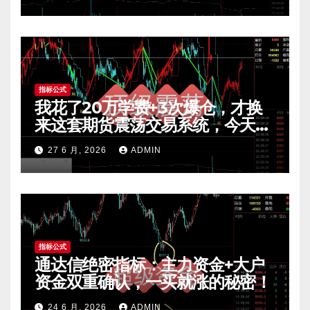
指标公式
我花了20万学费+3次爆仓，才换
来这套期货震荡交易系统，今天免
费公开核心逻辑
27 6 月, 2026
ADMIN
指标公式
通达信绝密指标：主力资金+大户
资金双重确认，一买就涨的秘密！
24 6 月, 2026
ADMIN