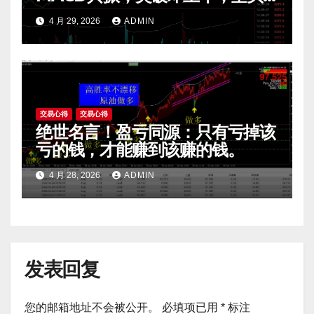
陷阱一眼看穿。
4 月 29, 2026
ADMIN
交易心得
交易心得
绝世名言！盈亏同源：只有亏掉该
亏的钱，才能赚到该赚的钱。
4 月 28, 2026
ADMIN
发表回复
您的邮箱地址不会被公开。
必填项已用
*
标注