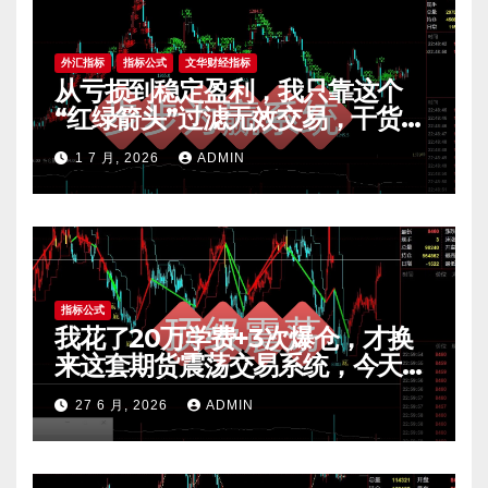
外汇指标
指标公式
文华财经指标
从亏损到稳定盈利，我只靠这个
“红绿箭头”过滤无效交易，干货全
公开 mt4指标
1 7 月, 2026
ADMIN
指标公式
我花了20万学费+3次爆仓，才换
来这套期货震荡交易系统，今天免
费公开核心逻辑
27 6 月, 2026
ADMIN