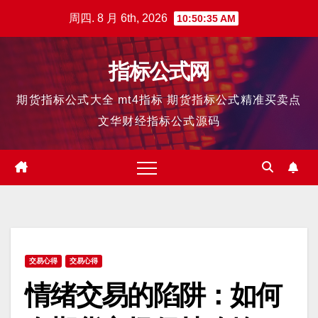
跳
周四. 8 月 6th, 2026
10:50:35 AM
至
内
指标公式网
容
期货指标公式大全 mt4指标 期货指标公式精准买卖点
文华财经指标公式源码
交易心得
交易心得
情绪交易的陷阱：如何