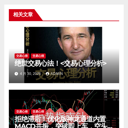
相关文章
交易心得
交易心得
绝世交易心法！<交易心理分析>
4 月 30, 2026
ADMIN
交易心得
交易心得
拒绝滞后！优化版神龙通道内置
MACD共振，突破即上车，空头