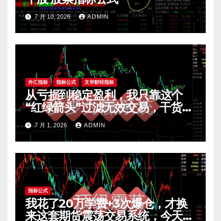
7 月 10, 2026
ADMIN
外汇指标
指标公式
文华财经指标
从亏损到稳定盈利，我只靠这个
“红绿箭头”过滤无效交易，干货全
公开 mt4指标
7 月 1, 2026
ADMIN
指标公式
我花了20万学费+3次爆仓，才换
来这套期货震荡交易系统，今天免