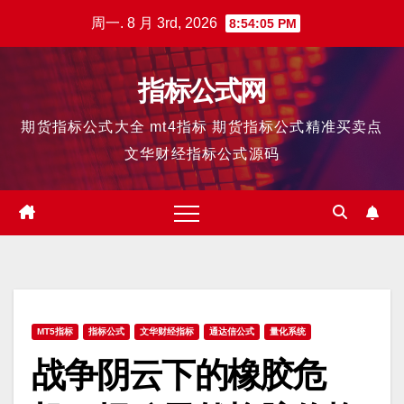
跳
周一. 8 月 3rd, 2026
8:54:06 PM
至
内
指标公式网
容
期货指标公式大全 mt4指标 期货指标公式精准买卖点
文华财经指标公式源码
MT5指标
指标公式
文华财经指标
通达信公式
量化系统
战争阴云下的橡胶危