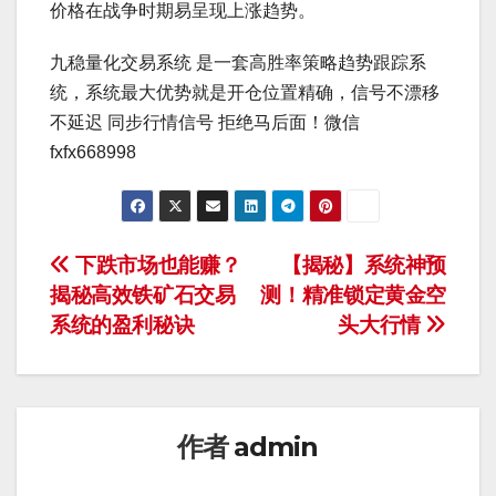
价格在战争时期易呈现上涨趋势。
九稳量化交易系统 是一套高胜率策略趋势跟踪系
统，系统最大优势就是开仓位置精确，信号不漂移
不延迟 同步行情信号 拒绝马后面！微信
fxfx668998
文
下跌市场也能赚？
【揭秘】系统神预
揭秘高效铁矿石交易
测！精准锁定黄金空
章
系统的盈利秘诀
头大行情
导
航
作者
admin