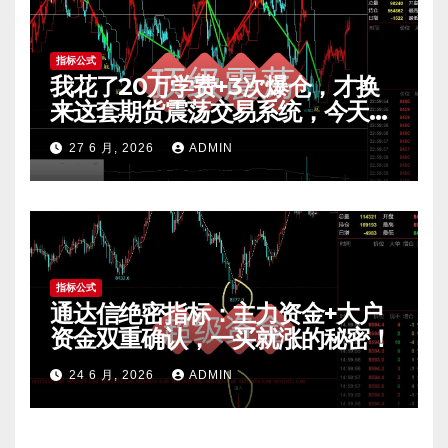
指标公式
我花了20万学费+3次爆仓，才换
来这套期货震荡交易系统，今天免
费公开核心逻辑
27 6 月, 2026
ADMIN
指标公式
通达信绝密指标：主力资金+大户
资金双重确认，一买就涨的秘密！
24 6 月, 2026
ADMIN