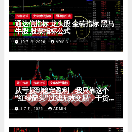
指标公式
文华财经指标
通达信公式
通达信指标 龙头股 金砖指标 黑马
牛股 股票指标公式
10 7 月, 2026
ADMIN
外汇指标
指标公式
文华财经指标
从亏损到稳定盈利，我只靠这个
“红绿箭头”过滤无效交易，干货全
公开 mt4指标
1 7 月, 2026
ADMIN