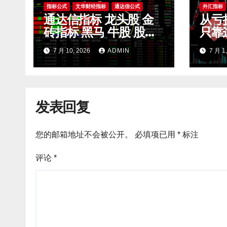
指标公式
文华财经指标
通达信公式
外汇指标
通达信指标 龙头股 金
从亏
砖指标 黑马 牛股 股票
只靠
指标公式
滤无
7 月 10, 2026
ADMIN
7 月 1
开 m
发表回复
您的邮箱地址不会被公开。
必填项已用
*
标注
评论
*