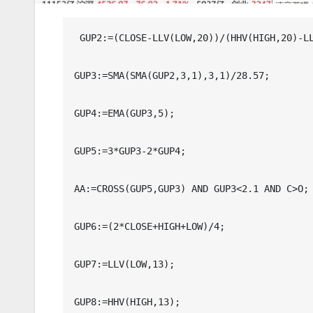
 GUP2:=(CLOSE-LLV(LOW,20))/(HHV(HIGH,20)-LLV(LOW,20))*100;

GUP3:=SMA(SMA(GUP2,3,1),3,1)/28.57;

GUP4:=EMA(GUP3,5);

GUP5:=3*GUP3-2*GUP4;

AA:=CROSS(GUP5,GUP3) AND GUP3<2.1 AND C>O;

GUP6:=(2*CLOSE+HIGH+LOW)/4;

GUP7:=LLV(LOW,13);

GUP8:=HHV(HIGH,13);
