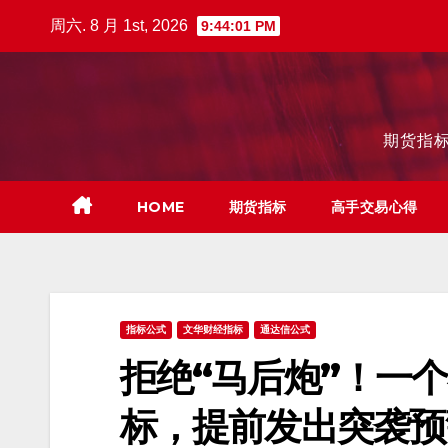
跳
周六. 8 月 1st, 2026
9:44:03 PM
至
内
容
期货指标
HOME
期货指标
高手交易心得
指标公式
文华财经指标
通达信公式
拒绝“马后炮”！一
标，提前发出突袭预