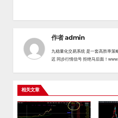
章
导
航
作者
admin
九稳量化交易系统 是一套高胜率策
迟 同步行情信号 拒绝马后面！www.gao9
相关文章