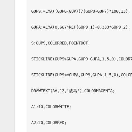
GUP9:=EMA((GUP6-GUP7)/(GUP8-GUP7)*100,13);

GUPA:=EMA(0.667*REF(GUP9,1)+0.333*GUP9,2);

S:GUP9,COLORRED,POINTDOT;

STICKLINE(GUP9>GUPA,GUP9,GUPA,1.5,0),COLOR7
STICKLINE(GUP9<=GUPA,GUP9,GUPA,1.5,0),COLOR
DRAWTEXT(AA,12,'战马'),COLORMAGENTA;

A1:10,COLORWHITE;

A2:20,COLORRED;
