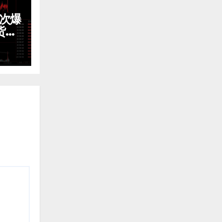
3次爆
货震
免费