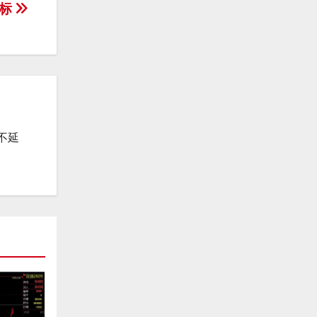
指标
不延