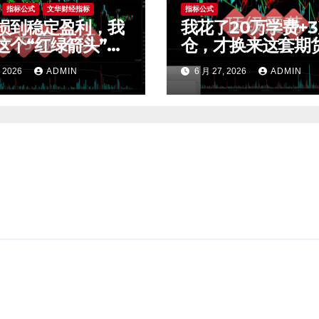
指标公式
文华财经指标
指标公式
损到稳定盈利，我
我花了20万学费+
这个“红绿箭头”过
仓，才换来这套期
效交易，干货全公
荡交易系统，今天
, 2026
ADMIN
6 月 27, 2026
ADMIN
t4指标
公开核心逻辑