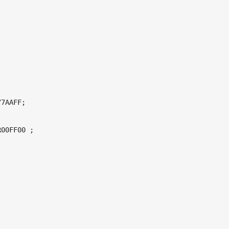
7AAFF;

00FF00 ;
