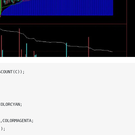
COUNT(C));

LORCYAN;

COLORMAGENTA;

);
