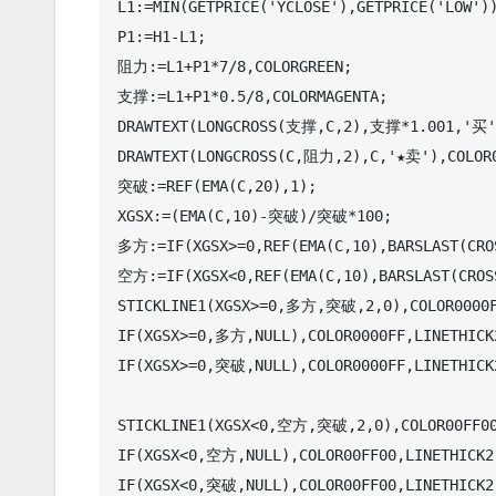
L1:=MIN(GETPRICE('YCLOSE'),GETPRICE('LOW'))
P1:=H1-L1;

阻力:=L1+P1*7/8,COLORGREEN;

支撑:=L1+P1*0.5/8,COLORMAGENTA;

DRAWTEXT(LONGCROSS(支撑,C,2),支撑*1.001,'买')
DRAWTEXT(LONGCROSS(C,阻力,2),C,'★卖'),COLOR0
突破:=REF(EMA(C,20),1);

XGSX:=(EMA(C,10)-突破)/突破*100;

多方:=IF(XGSX>=0,REF(EMA(C,10),BARSLAST(CROS
空方:=IF(XGSX<0,REF(EMA(C,10),BARSLAST(CROSS
STICKLINE1(XGSX>=0,多方,突破,2,0),COLOR0000F
IF(XGSX>=0,多方,NULL),COLOR0000FF,LINETHICK2
IF(XGSX>=0,突破,NULL),COLOR0000FF,LINETHICK2
STICKLINE1(XGSX<0,空方,突破,2,0),COLOR00FF00
IF(XGSX<0,空方,NULL),COLOR00FF00,LINETHICK2;
IF(XGSX<0,突破,NULL),COLOR00FF00,LINETHICK2;