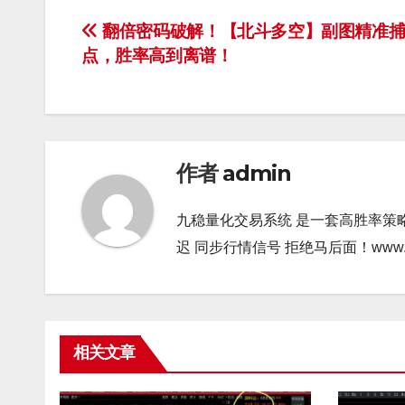
文
翻倍密码破解！【北斗多空】副图精准捕
点，胜率高到离谱！
章
导
航
作者
admin
九稳量化交易系统 是一套高胜率策
迟 同步行情信号 拒绝马后面！www.gao9
相关文章