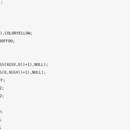
;

,COLORYELLOW;

0FF00;

S(XGSX,0))+1),NULL);

(0,XGSX))+1),NULL);

F;

;

;

;




