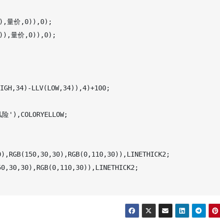
),量价,0)),0);

)),量价,0)),0);

H,34)-LLV(LOW,34)),4)+100;

'),COLORYELLOW;

),RGB(150,30,30),RGB(0,110,30)),LINETHICK2;

0,30,30),RGB(0,110,30)),LINETHICK2;
