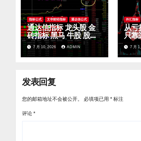
指标公式
文华财经指标
通达信公式
外汇指标
通达信指标 龙头股 金
从亏
砖指标 黑马 牛股 股票
只靠
指标公式
滤无
7 月 10, 2026
ADMIN
7 月 1
开 m
发表回复
您的邮箱地址不会被公开。
必填项已用
*
标注
评论
*