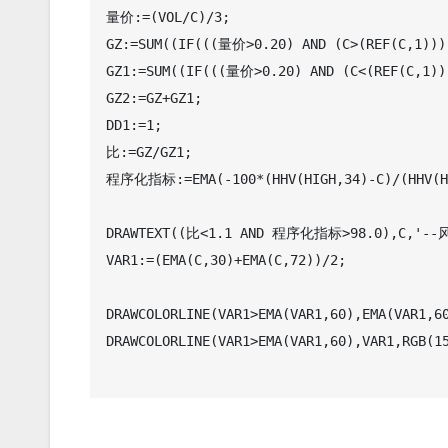
量价:=(VOL/C)/3;

GZ:=SUM((IF(((量价>0.20) AND (C>(REF(C,1)))
GZ1:=SUM((IF(((量价>0.20) AND (C<(REF(C,1))
GZ2:=GZ+GZ1;

DD1:=1;

比:=GZ/GZ1;

程序化指标:=EMA(-100*(HHV(HIGH,34)-C)/(HHV(HIG
DRAWTEXT((比<1.1 AND 程序化指标>98.0),C,'--风险
VAR1:=(EMA(C,30)+EMA(C,72))/2;

DRAWCOLORLINE(VAR1>EMA(VAR1,60),EMA(VAR1,60
DRAWCOLORLINE(VAR1>EMA(VAR1,60),VAR1,RGB(15