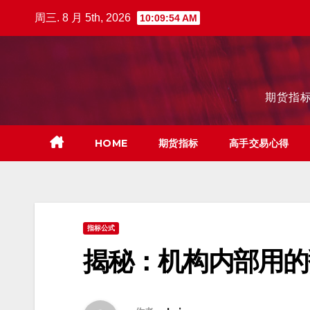
跳
周三. 8 月 5th, 2026
10:09:55 AM
至
内
容
期货指标
HOME
期货指标
高手交易心得
指标公式
揭秘：机构内部用的