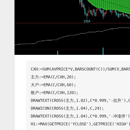
CXH:=SUM(AVPRICE*V,BARSCOUNT(C))/SUM(V,BARS
主力:=EMA(C/CXH,20);

大户:=EMA(C/CXH,60);

散户:=EMA(C/CXH,120);

DRAWTEXT(CROSS(主力,1.02),C*0.999,'-拉升'),CO
DRAWICON(CROSS(主力,1.04),C,24);

DRAWTEXT(CROSS(主力,1.04),C*0.999,'-冲涨停'),
H1:=MAX(GETPRICE('YCLOSE'),GETPRICE('HIGH')