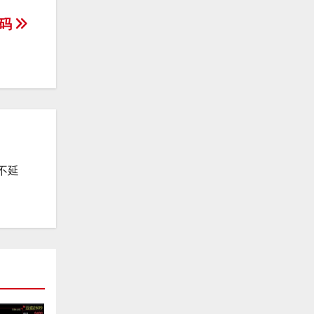
源码
不延