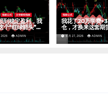
指标公式
文华财经指标
指标公式
损到稳定盈利，我
我花了20万学费+
这个“红绿箭头”过
仓，才换来这套期
效交易，干货全公
荡交易系统，今天
, 2026
ADMIN
6 月 27, 2026
ADMIN
t4指标
公开核心逻辑