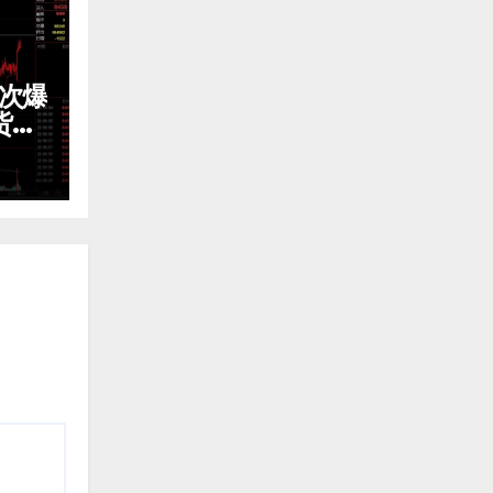
3次爆
货震
免费