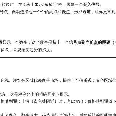
空转多时，在图表上显示“短多”字样，这是一个
买入信号
。
”信号点，自动连接起一个个的高点和低点，形成
通道
，让你更直观
置显示一个数字，这个数字是
从上一个信号点到当前点的距离（
了多久，直观感受趋势的强度。
红色线。洋红色区域代表多头市场，操作上可偏乐观；青色区域
的地方，这是程序给出的明确买卖点提示。
价格涨到通道上沿（青色线附近）时，考虑卖出；价格跌到通道
经走了多久，数字越大，趋势运行时间越长，后续反转的可能性