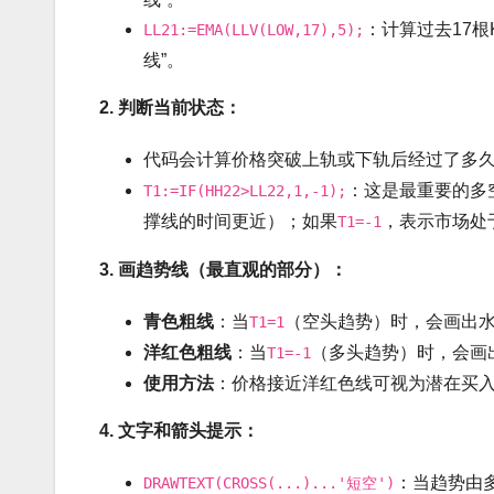
：计算过去17
LL21:=EMA(LLV(LOW,17),5);
线”。
2. 判断当前状态：
代码会计算价格突破上轨或下轨后经过了多
：这是最重要的多
T1:=IF(HH22>LL22,1,-1);
撑线的时间更近）；如果
，表示市场处
T1=-1
3. 画趋势线（最直观的部分）：
青色粗线
：当
（空头趋势）时，会画出水
T1=1
洋红色粗线
：当
（多头趋势）时，会画
T1=-1
使用方法
：价格接近洋红色线可视为潜在买
4. 文字和箭头提示：
：当趋势由
DRAWTEXT(CROSS(...)...'短空')