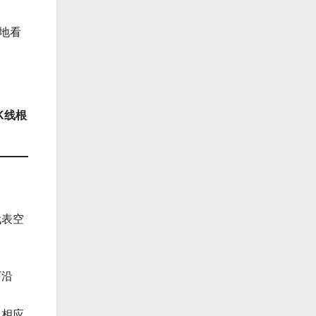
地看
K线根
代表空
下沿
也相应