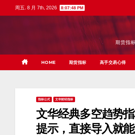
跳
周五. 8 月 7th, 2026
8:07:49 PM
至
内
容
期货指标
HOME
期货指标
高手交易心得
指标公式
文华财经指标
文华经典多空趋势指
提示，直接导入就能