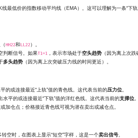
根K线最低价的指数移动平均线（EMA）。这可以理解为一条“下
久（
和
）。
HH22
LL22
空判断信号。如果
，表示市场处于
空头趋势
（因为离上次跌
T1=1
于
多头趋势
（因为离上次突破压力线的时间更近）。
平的或连接最近“上轨”值的青色线。这代表当前的
压力位
。
出水平的或连接最近“下轨”值的洋红色线。这代表当前的
支撑位
入或加仓点；价格接近青色线可视为潜在卖出或减仓点。
多转空时，在图表上显示“短空”字样，这是一个
卖出信号
。