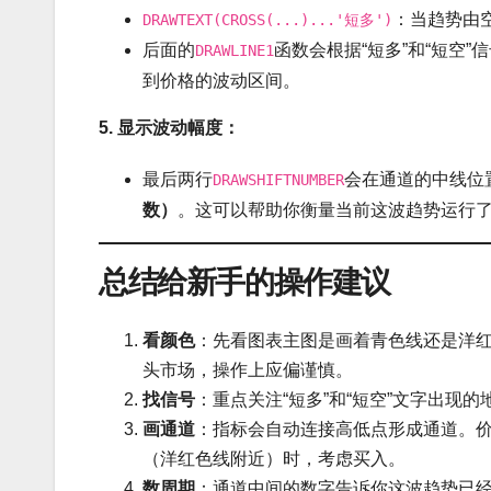
：当趋势由
DRAWTEXT(CROSS(...)...'短多')
后面的
函数会根据“短多”和“短空
DRAWLINE1
到价格的波动区间。
5. 显示波动幅度：
最后两行
会在通道的中线位
DRAWSHIFTNUMBER
数）
。这可以帮助你衡量当前这波趋势运行
总结给新手的操作建议
看颜色
：先看图表主图是画着青色线还是洋
头市场，操作上应偏谨慎。
找信号
：重点关注“短多”和“短空”文字出现
画通道
：指标会自动连接高低点形成通道。
（洋红色线附近）时，考虑买入。
数周期
：通道中间的数字告诉你这波趋势已