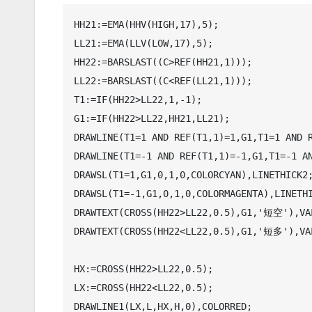
HH21:=EMA(HHV(HIGH,17),5);

LL21:=EMA(LLV(LOW,17),5);

HH22:=BARSLAST((C>REF(HH21,1)));

LL22:=BARSLAST((C<REF(LL21,1)));

T1:=IF(HH22>LL22,1,-1);

G1:=IF(HH22>LL22,HH21,LL21);

DRAWLINE(T1=1 AND REF(T1,1)=1,G1,T1=1 AND R
DRAWLINE(T1=-1 AND REF(T1,1)=-1,G1,T1=-1 AN
DRAWSL(T1=1,G1,0,1,0,COLORCYAN),LINETHICK2;
DRAWSL(T1=-1,G1,0,1,0,COLORMAGENTA),LINETHI
DRAWTEXT(CROSS(HH22>LL22,0.5),G1,'短空'),VAL
DRAWTEXT(CROSS(HH22<LL22,0.5),G1,'短多'),VAL
HX:=CROSS(HH22>LL22,0.5);

LX:=CROSS(HH22<LL22,0.5);

DRAWLINE1(LX,L,HX,H,0),COLORRED;
