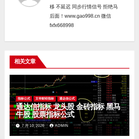
移 不延迟 同步行情信号 拒绝马
后面！www.gao998.cn 微信
fxfx668998
相关文章
指标公式
文华财经指标
通达信公式
通达信指标 龙头股 金砖指标 黑马
牛股 股票指标公式
7 月 10, 2026
ADMIN