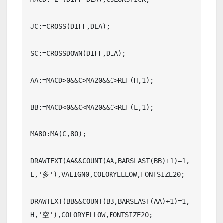
JC:=CROSS(DIFF,DEA);

SC:=CROSSDOWN(DIFF,DEA);

AA:=MACD>0&&C>MA20&&C>REF(H,1);

BB:=MACD<0&&C<MA20&&C<REF(L,1);

MA80:MA(C,80);

DRAWTEXT(AA&&COUNT(AA,BARSLAST(BB)+1)=1,
L,'多'),VALIGN0,COLORYELLOW,FONTSIZE20;

DRAWTEXT(BB&&COUNT(BB,BARSLAST(AA)+1)=1,
H,'空'),COLORYELLOW,FONTSIZE20;
