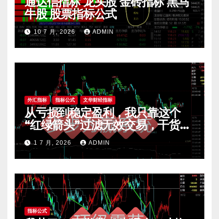
通达信指标 龙头股 金砖指标 黑马
牛股 股票指标公式
10 7 月, 2026
ADMIN
外汇指标
指标公式
文华财经指标
从亏损到稳定盈利，我只靠这个
“红绿箭头”过滤无效交易，干货全
公开 mt4指标
1 7 月, 2026
ADMIN
指标公式