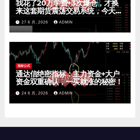
我花了20万学费+3次爆仓，才换
来这套期货震荡交易系统，今天免
费公开核心逻辑
27 6 月, 2026
ADMIN
指标公式
通达信绝密指标：主力资金+大户
资金双重确认，一买就涨的秘密！
24 6 月, 2026
ADMIN