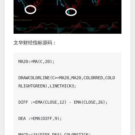
文华财经指标源码：
MA20:=MA(C,20);

DRAWCOLORLINE(C>=MA20,MA20,COLORRED,COLO
RLIGHTGREEN),LINETHICK3;

DIFF :=EMA(CLOSE,12) - EMA(CLOSE,26);

DEA :=EMA(DIFF,9);

MACD:=2*(DIFF-DEA),COLORSTICK;
