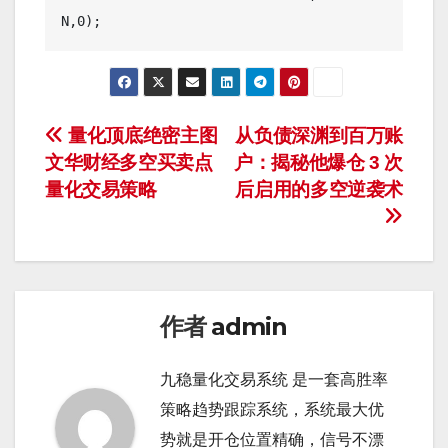
N,0);
文
量化顶底绝密主图
从负债深渊到百万账
文华财经多空买卖点
户：揭秘他爆仓 3 次
章
量化交易策略
后启用的多空逆袭术
导
航
作者
admin
九稳量化交易系统 是一套高胜率
策略趋势跟踪系统，系统最大优
势就是开仓位置精确，信号不漂