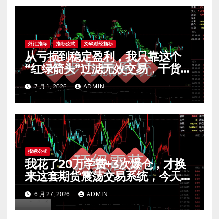
外汇指标
指标公式
文华财经指标
从亏损到稳定盈利，我只靠这个
“红绿箭头”过滤无效交易，干货全
公开 mt4指标
7 月 1, 2026
ADMIN
指标公式
我花了20万学费+3次爆仓，才换
来这套期货震荡交易系统，今天免
费公开核心逻辑
6 月 27, 2026
ADMIN