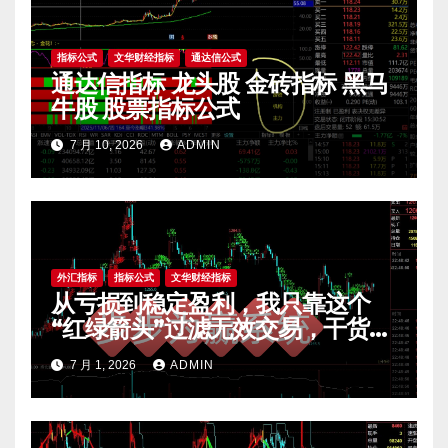
指标公式
文华财经指标
通达信公式
通达信指标 龙头股 金砖指标 黑马
牛股 股票指标公式
7 月 10, 2026
ADMIN
外汇指标
指标公式
文华财经指标
从亏损到稳定盈利，我只靠这个
“红绿箭头”过滤无效交易，干货全
公开 mt4指标
7 月 1, 2026
ADMIN