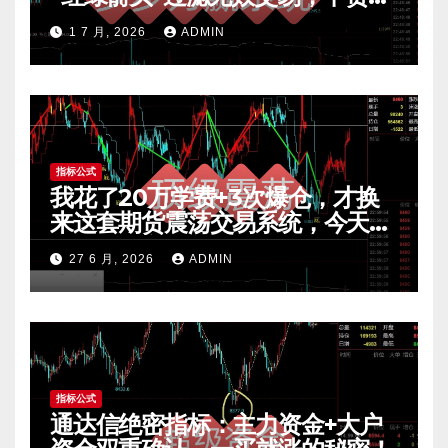
公开 mt4指标
1 7 月, 2026
ADMIN
指标公式
我花了20万学费+3次爆仓，才换
来这套期货震荡交易系统，今天免
费公开核心逻辑
27 6 月, 2026
ADMIN
指标公式
通达信绝密指标：主力资金+大户