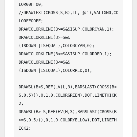
LOR00FF00;

//DRAWTEXT(CROSS(S,B),LL,'多'),VALIGN0,CO
LORFF00FF;

DRAWCOLORKLINE(B>=S&&ISUP,COLORCYAN,1);

DRAWCOLORKLINE(B>=S&&
(ISDOWN||ISEQUAL),COLORCYAN,0);

DRAWCOLORKLINE(B<=S&&ISUP,COLORRED,1);

DRAWCOLORKLINE(B<=S&&
(ISDOWN||ISEQUAL),COLORRED,0);

DRAWSL(B<S,REF(LV(L,3),BARSLAST(CROSS(B<
S,0.5))),0,1,0,COLORGREEN),DOT,LINETHICK
2;

DRAWSL(B>=S,REF(HV(H,3),BARSLAST(CROSS(B
>=S,0.5))),0,1,0,COLORYELLOW),DOT,LINETH
ICK2;
