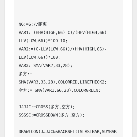
N6:=6;//距离   

VAR1:=(HHV(HIGH,66)-C)/(HHV(HIGH,66)-
LLV(LOW,66))*100-10;

VAR2:=(C-LLV(LOW,66))/(HHV(HIGH,66)-
LLV(LOW,66))*100;

VAR3:=SMA(VAR2,33,28);

多方:= 
SMA(VAR3,33,28),COLORRED,LINETHICK2;

空方:= SMA(VAR1,66,28),COLORGREEN;

JJJJC:=CROSS(多方,空方);

SSSSC:=CROSSDOWN(多方,空方);

DRAWICON(JJJJC&&BACKSET(ISLASTBAR,SUMBAR