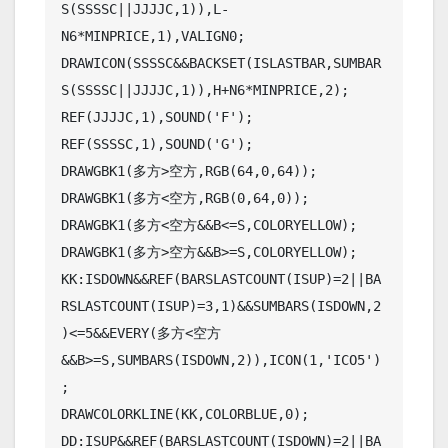
S(SSSSC||JJJJC,1)),L-
N6*MINPRICE,1),VALIGN0;

DRAWICON(SSSSC&&BACKSET(ISLASTBAR,SUMBAR
S(SSSSC||JJJJC,1)),H+N6*MINPRICE,2);

REF(JJJJC,1),SOUND('F');

REF(SSSSC,1),SOUND('G');

DRAWGBK1(多方>空方,RGB(64,0,64));

DRAWGBK1(多方<空方,RGB(0,64,0));

DRAWGBK1(多方<空方&&B<=S,COLORYELLOW);

DRAWGBK1(多方>空方&&B>=S,COLORYELLOW);

KK:ISDOWN&&REF(BARSLASTCOUNT(ISUP)=2||BA
RSLASTCOUNT(ISUP)=3,1)&&SUMBARS(ISDOWN,2
)<=5&&EVERY(多方<空方
&&B>=S,SUMBARS(ISDOWN,2)),ICON(1,'ICO5')
;

DRAWCOLORKLINE(KK,COLORBLUE,0);

DD:ISUP&&REF(BARSLASTCOUNT(ISDOWN)=2||BA