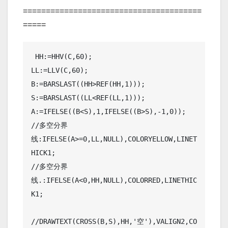
=======================================
=====
 HH:=HHV(C,60);

LL:=LLV(C,60);

B:=BARSLAST((HH>REF(HH,1)));

S:=BARSLAST((LL<REF(LL,1)));

A:=IFELSE((B<S),1,IFELSE((B>S),-1,0));

//多空分界
线:IFELSE(A>=0,LL,NULL),COLORYELLOW,LINET
HICK1;

//多空分界
线.:IFELSE(A<0,HH,NULL),COLORRED,LINETHIC
K1;

//DRAWTEXT(CROSS(B,S),HH,'空'),VALIGN2,CO