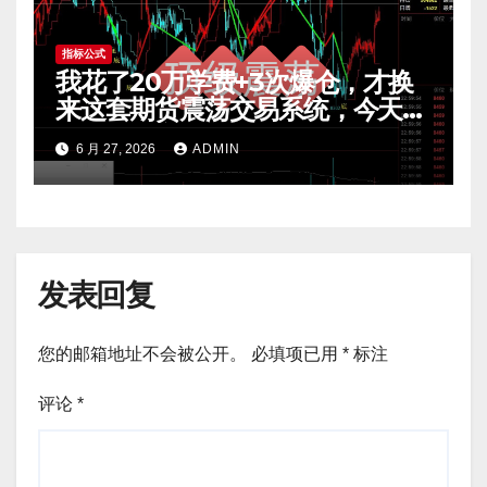
指标公式
我花了20万学费+3次爆仓，才换
来这套期货震荡交易系统，今天免
费公开核心逻辑
6 月 27, 2026
ADMIN
发表回复
您的邮箱地址不会被公开。
必填项已用
*
标注
评论
*