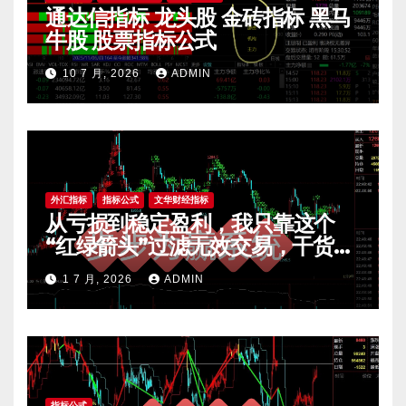
通达信指标 龙头股 金砖指标 黑马
牛股 股票指标公式
10 7 月, 2026
ADMIN
外汇指标
指标公式
文华财经指标
从亏损到稳定盈利，我只靠这个
“红绿箭头”过滤无效交易，干货全
公开 mt4指标
1 7 月, 2026
ADMIN
指标公式