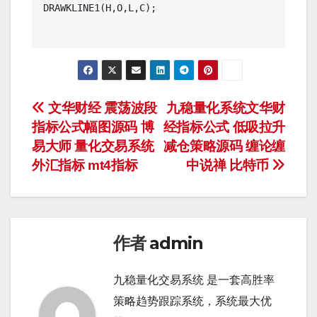
DRAWKLINE1(H,O,L,C);

文
文华财经 震荡波段
九稳量化系统文华财
指标公式幅图源码 博
经指标公式 低吸拉升
章
易大师 量化交易系统
减仓策略源码 缠论缠
导
外汇指标 mt4指标
中说禅 比特币
航
作者
admin
九稳量化交易系统 是一套高胜率
策略趋势跟踪系统，系统最大优