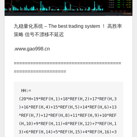
九稳量化系统 – The best trading system ！ 高胜率
策略 信号不漂移不延迟
.www.gao998.cn
=======================================
===================
 HH:=
(20*H+19*REF(H,1)+18*REF(H,2)+17*REF(H,3
)+16*REF(H,4)+15*REF(H,5)+14*REF(H,6)+13
*REF(H,7)+12*REF(H,8)+11*REF(H,9)+10*REF
(H,10)+9*REF(H,11)+8*REF(H,12)+7*REF(H,1
3)+6*REF(H,14)+5*REF(H,15)+4*REF(H,16)+3