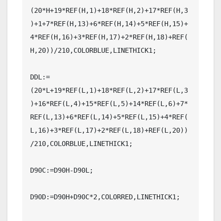
(20*H+19*REF(H,1)+18*REF(H,2)+17*REF(H,3
)+1+7*REF(H,13)+6*REF(H,14)+5*REF(H,15)+
4*REF(H,16)+3*REF(H,17)+2*REF(H,18)+REF(
H,20))/210,COLORBLUE,LINETHICK1;

DDL:=
(20*L+19*REF(L,1)+18*REF(L,2)+17*REF(L,3
)+16*REF(L,4)+15*REF(L,5)+14*REF(L,6)+7*
REF(L,13)+6*REF(L,14)+5*REF(L,15)+4*REF(
L,16)+3*REF(L,17)+2*REF(L,18)+REF(L,20))
/210,COLORBLUE,LINETHICK1;

D90C:=D90H-D90L;

D90D:=D90H+D90C*2,COLORRED,LINETHICK1;
