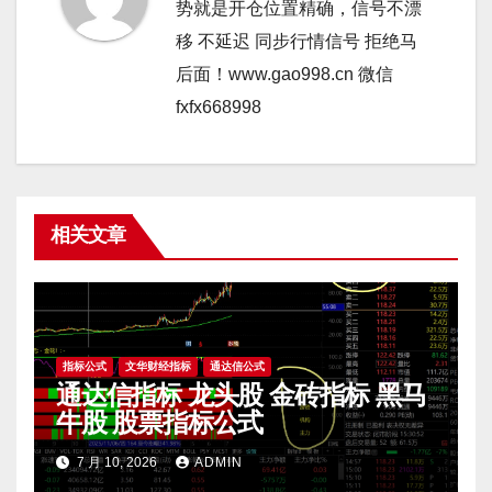
势就是开仓位置精确，信号不漂
移 不延迟 同步行情信号 拒绝马
后面！www.gao998.cn 微信
fxfx668998
相关文章
指标公式
文华财经指标
通达信公式
通达信指标 龙头股 金砖指标 黑马
牛股 股票指标公式
7 月 10, 2026
ADMIN