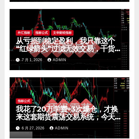
外汇指标
指标公式
文华财经指标
从亏损到稳定盈利，我只靠这个
“红绿箭头”过滤无效交易，干货全
公开 mt4指标
7 月 1, 2026
ADMIN
指标公式
我花了20万学费+3次爆仓，才换
来这套期货震荡交易系统，今天免
费公开核心逻辑
6 月 27, 2026
ADMIN