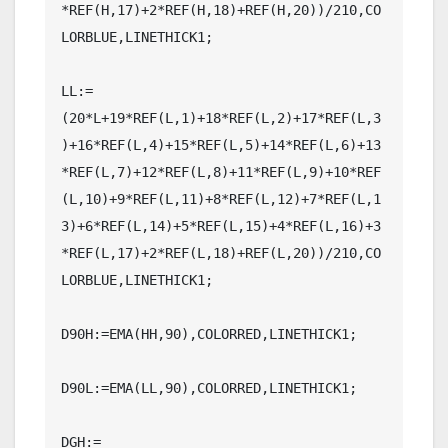
*REF(H,17)+2*REF(H,18)+REF(H,20))/210,CO
LORBLUE,LINETHICK1;

LL:=
(20*L+19*REF(L,1)+18*REF(L,2)+17*REF(L,3
)+16*REF(L,4)+15*REF(L,5)+14*REF(L,6)+13
*REF(L,7)+12*REF(L,8)+11*REF(L,9)+10*REF
(L,10)+9*REF(L,11)+8*REF(L,12)+7*REF(L,1
3)+6*REF(L,14)+5*REF(L,15)+4*REF(L,16)+3
*REF(L,17)+2*REF(L,18)+REF(L,20))/210,CO
LORBLUE,LINETHICK1;

D90H:=EMA(HH,90),COLORRED,LINETHICK1;

D90L:=EMA(LL,90),COLORRED,LINETHICK1;

DGH:=