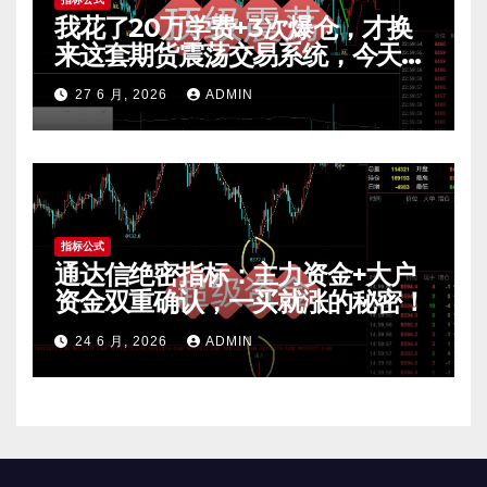
我花了20万学费+3次爆仓，才换
来这套期货震荡交易系统，今天免
费公开核心逻辑
27 6 月, 2026
ADMIN
指标公式
通达信绝密指标：主力资金+大户
资金双重确认，一买就涨的秘密！
24 6 月, 2026
ADMIN