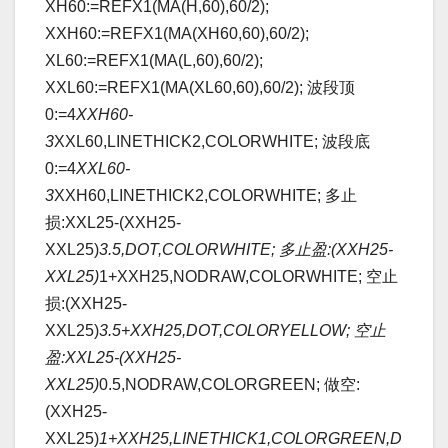
XH60:=REFX1(MA(H,60),60/2);
XXH60:=REFX1(MA(XH60,60),60/2);
XL60:=REFX1(MA(L,60),60/2);
XXL60:=REFX1(MA(XL60,60),60/2); 波段顶
0:=4
XXH60-
3
XXL60,LINETHICK2,COLORWHITE; 波段底
0:=4
XXL60-
3
XXH60,LINETHICK2,COLORWHITE; 多止
损:XXL25-(XXH25-
XXL25)
3.5,DOT,COLORWHITE; 多止盈:(XXH25-
XXL25)
1+XXH25,NODRAW,COLORWHITE; 空止
损:(XXH25-
XXL25)
3.5+XXH25,DOT,COLORYELLOW; 空止
盈:XXL25-(XXH25-
XXL25)
0.5,NODRAW,COLORGREEN; 做空:
(XXH25-
XXL25)
1+XXH25,LINETHICK1,COLORGREEN,D