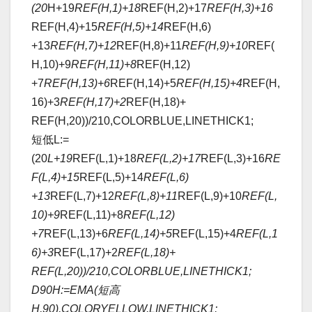
(20
H+19
REF(H,1)+18
REF(H,2)+17
REF(H,3)+16
REF(H,4)+15
REF(H,5)+14
REF(H,6)
+13
REF(H,7)+12
REF(H,8)+11
REF(H,9)+10
REF(
H,10)+9
REF(H,11)+8
REF(H,12)
+7
REF(H,13)+6
REF(H,14)+5
REF(H,15)+4
REF(H,
16)+3
REF(H,17)+2
REF(H,18)+
REF(H,20))/210,COLORBLUE,LINETHICK1;
短低L:=
(20
L+19
REF(L,1)+18
REF(L,2)+17
REF(L,3)+16
RE
F(L,4)+15
REF(L,5)+14
REF(L,6)
+13
REF(L,7)+12
REF(L,8)+11
REF(L,9)+10
REF(L,
10)+9
REF(L,11)+8
REF(L,12)
+7
REF(L,13)+6
REF(L,14)+5
REF(L,15)+4
REF(L,1
6)+3
REF(L,17)+2
REF(L,18)+
REF(L,20))/210,COLORBLUE,LINETHICK1;
D90H:=EMA(短高
H,90),COLORYELLOW,LINETHICK1;