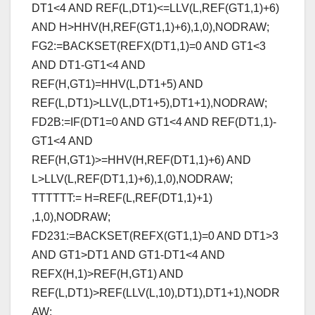
DT1<4 AND REF(L,DT1)<=LLV(L,REF(GT1,1)+6)
AND H>HHV(H,REF(GT1,1)+6),1,0),NODRAW;
FG2:=BACKSET(REFX(DT1,1)=0 AND GT1<3
AND DT1-GT1<4 AND
REF(H,GT1)=HHV(L,DT1+5) AND
REF(L,DT1)>LLV(L,DT1+5),DT1+1),NODRAW;
FD2B:=IF(DT1=0 AND GT1<4 AND REF(DT1,1)-
GT1<4 AND
REF(H,GT1)>=HHV(H,REF(DT1,1)+6) AND
L>LLV(L,REF(DT1,1)+6),1,0),NODRAW;
TTTTTT:= H=REF(L,REF(DT1,1)+1)
,1,0),NODRAW;
FD231:=BACKSET(REFX(GT1,1)=0 AND DT1>3
AND GT1>DT1 AND GT1-DT1<4 AND
REFX(H,1)>REF(H,GT1) AND
REF(L,DT1)>REF(LLV(L,10),DT1),DT1+1),NODR
AW;