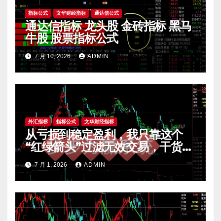
指标公式
文华财经指标
通达信公式
通达信指标 龙头股 金砖指标 黑马
牛股 股票指标公式
7 月 10, 2026
ADMIN
外汇指标
指标公式
文华财经指标
从亏损到稳定盈利，我只靠这个
“红绿箭头”过滤无效交易，干货全
公开 mt4指标
7 月 1, 2026
ADMIN