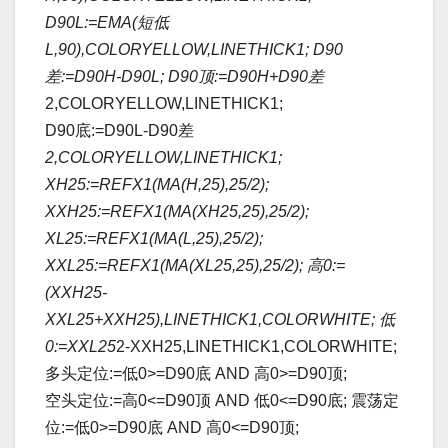
D90L:=EMA(短低
L,90),COLORYELLOW,LINETHICK1; D90
差:=D90H-D90L; D90顶:=D90H+D90差
2,COLORYELLOW,LINETHICK1;
D90底:=D90L-D90差
2,COLORYELLOW,LINETHICK1;
XH25:=REFX1(MA(H,25),25/2);
XXH25:=REFX1(MA(XH25,25),25/2);
XL25:=REFX1(MA(L,25),25/2);
XXL25:=REFX1(MA(XL25,25),25/2); 高0:=
(XXH25-
XXL25+XXH25),LINETHICK1,COLORWHITE; 低
0:=XXL25
2-XXH25,LINETHICK1,COLORWHITE;
多头定位:=低0>=D90底 AND 高0>=D90顶;
空头定位:=高0<=D90顶 AND 低0<=D90底; 震荡定
位:=低0>=D90底 AND 高0<=D90顶;