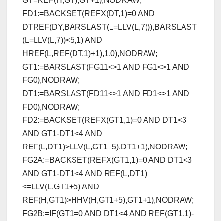
GT=REF(H,GT),GT+1),NODRAW;
FD1:=BACKSET(REFX(DT,1)=0 AND
DTREF(DY,BARSLAST(L=LLV(L,7))),BARSLAST
(L=LLV(L,7))<5,1) AND
HREF(L,REF(DT,1)+1),1,0),NODRAW;
GT1:=BARSLAST(FG11<>1 AND FG1<>1 AND
FG0),NODRAW;
DT1:=BARSLAST(FD11<>1 AND FD1<>1 AND
FD0),NODRAW;
FD2:=BACKSET(REFX(GT1,1)=0 AND DT1<3
AND GT1-DT1<4 AND
REF(L,DT1)>LLV(L,GT1+5),DT1+1),NODRAW;
FG2A:=BACKSET(REFX(GT1,1)=0 AND DT1<3
AND GT1-DT1<4 AND REF(L,DT1)
<=LLV(L,GT1+5) AND
REF(H,GT1)>HHV(H,GT1+5),GT1+1),NODRAW;
FG2B:=IF(GT1=0 AND DT1<4 AND REF(GT1,1)-