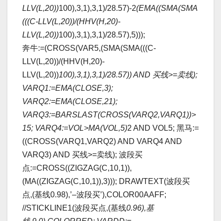
LLV(L,20))
100),3,1),3,1)/28.57)-2
(EMA((SMA(SMA
(((C-LLV(L,20))/(HHV(H,20)-
LLV(L,20))
100),3,1),3,1)/28.57),5)));
奔牛:=(CROSS(VAR5,(SMA(SMA(((C-
LLV(L,20))/(HHV(H,20)-
LLV(L,20))
100),3,1),3,1)/28.57)) AND 买线>=卖线);
VARQ1:=EMA(CLOSE,3);
VARQ2:=EMA(CLOSE,21);
VARQ3:=BARSLAST(CROSS(VARQ2,VARQ1))>
15; VARQ4:=VOL>MA(VOL,5)
2 AND VOL5; 黑马:=
((CROSS(VARQ1,VARQ2) AND VARQ4 AND
VARQ3) AND 买线>=卖线); 波段买
点:=CROSS((ZIGZAG(C,10,1)),
(MA((ZIGZAG(C,10,1)),3))); DRAWTEXT(波段买
点,(基线0.98),’–波段买’),COLOR00AAFF;
//STICKLINE1(波段买点,(基线
0.96),基