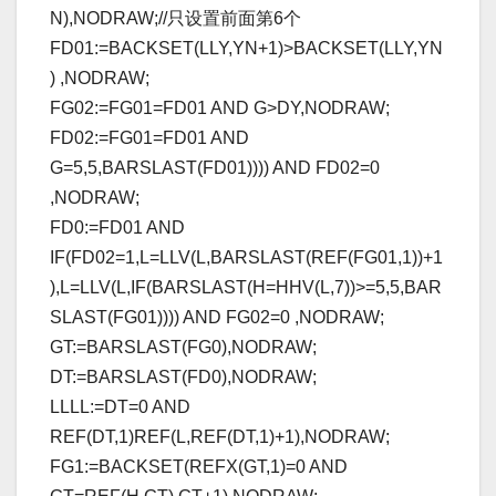
N),NODRAW;//只设置前面第6个
FD01:=BACKSET(LLY,YN+1)>BACKSET(LLY,YN
) ,NODRAW;
FG02:=FG01=FD01 AND G>DY,NODRAW;
FD02:=FG01=FD01 AND
G=5,5,BARSLAST(FD01)))) AND FD02=0
,NODRAW;
FD0:=FD01 AND
IF(FD02=1,L=LLV(L,BARSLAST(REF(FG01,1))+1
),L=LLV(L,IF(BARSLAST(H=HHV(L,7))>=5,5,BAR
SLAST(FG01)))) AND FG02=0 ,NODRAW;
GT:=BARSLAST(FG0),NODRAW;
DT:=BARSLAST(FD0),NODRAW;
LLLL:=DT=0 AND
REF(DT,1)REF(L,REF(DT,1)+1),NODRAW;
FG1:=BACKSET(REFX(GT,1)=0 AND