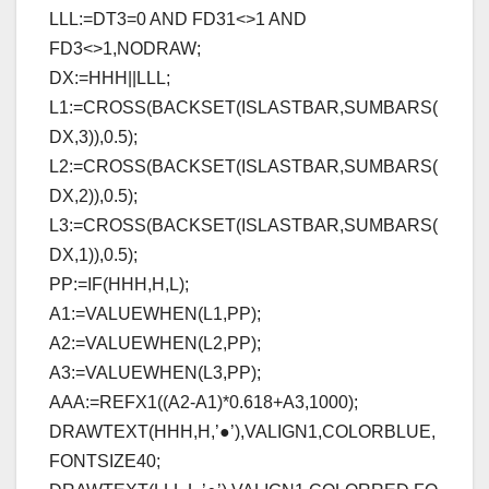
LLL:=DT3=0 AND FD31<>1 AND
FD3<>1,NODRAW;
DX:=HHH||LLL;
L1:=CROSS(BACKSET(ISLASTBAR,SUMBARS(
DX,3)),0.5);
L2:=CROSS(BACKSET(ISLASTBAR,SUMBARS(
DX,2)),0.5);
L3:=CROSS(BACKSET(ISLASTBAR,SUMBARS(
DX,1)),0.5);
PP:=IF(HHH,H,L);
A1:=VALUEWHEN(L1,PP);
A2:=VALUEWHEN(L2,PP);
A3:=VALUEWHEN(L3,PP);
AAA:=REFX1((A2-A1)*0.618+A3,1000);
DRAWTEXT(HHH,H,’●’),VALIGN1,COLORBLUE,
FONTSIZE40;