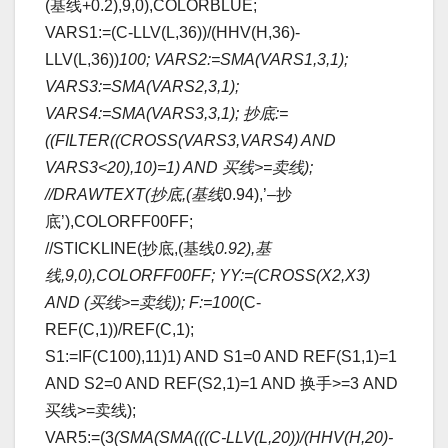
(基线+0.2),9,0),COLORBLUE;
VARS1:=(C-LLV(L,36))/(HHV(H,36)-
LLV(L,36))
100; VARS2:=SMA(VARS1,3,1);
VARS3:=SMA(VARS2,3,1);
VARS4:=SMA(VARS3,3,1); 抄底:=
((FILTER((CROSS(VARS3,VARS4) AND
VARS3<20),10)=1) AND 买线>=卖线);
//DRAWTEXT(抄底,(基线
0.94),’–抄
底’),COLORFF00FF;
//STICKLINE(抄底,(基线
0.92),基
线,9,0),COLORFF00FF; YY:=(CROSS(X2,X3)
AND (买线>=卖线)); F:=100
(C-
REF(C,1))/REF(C,1);
S1:=IF(C100),11)1) AND S1=0 AND REF(S1,1)=1
AND S2=0 AND REF(S2,1)=1 AND 换手>=3 AND
买线>=卖线);
VAR5:=(3
(SMA(SMA(((C-LLV(L,20))/(HHV(H,20)-