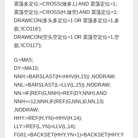
震荡多定位:=CROSS(做多,L) AND 震荡定位=1;
震荡空定位:=CROSS(H,做空) AND 震荡定位=1;
DRAWICON(多头多定位=1 OR 震荡多定位=1,多
损,’ICO116′);
DRAWICON(空头空定位=1 OR 震荡空定位=1,空
损,’ICO117′);
G:=MA5;
DY:=MA10;
NNH:=BARSLAST(H=HHV(H,15)) ,NODRAW;
NNL:=BARSLAST(L=LLV(L,15)) ,NODRAW;
NN:=IF(REF(G,NNH)>REF(DY,NNH) AND
NNH<=12,NNH,IF(REF(G,NNL)0,NN,13)
,NODRAW;
HHY:=REF(H,YN)=HHV(H,14);
LLY:=REF(L,YN)=LLV(L,14);
FG01:=BACKSET(HHY,YN+1)>BACKSET(HHY,Y