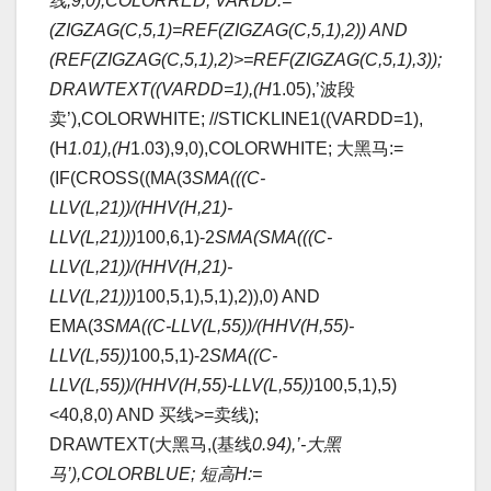
线,9,0),COLORRED; VARDD:=
(ZIGZAG(C,5,1)=REF(ZIGZAG(C,5,1),2)) AND
(REF(ZIGZAG(C,5,1),2)>=REF(ZIGZAG(C,5,1),3));
DRAWTEXT((VARDD=1),(H
1.05),’波段
卖’),COLORWHITE; //STICKLINE1((VARDD=1),
(H
1.01),(H
1.03),9,0),COLORWHITE; 大黑马:=
(IF(CROSS((MA(3
SMA(((C-
LLV(L,21))/(HHV(H,21)-
LLV(L,21)))
100,6,1)-2
SMA(SMA(((C-
LLV(L,21))/(HHV(H,21)-
LLV(L,21)))
100,5,1),5,1),2)),0) AND
EMA(3
SMA((C-LLV(L,55))/(HHV(H,55)-
LLV(L,55))
100,5,1)-2
SMA((C-
LLV(L,55))/(HHV(H,55)-LLV(L,55))
100,5,1),5)
<40,8,0) AND 买线>=卖线);
DRAWTEXT(大黑马,(基线
0.94),’-大黑
马’),COLORBLUE; 短高H:=