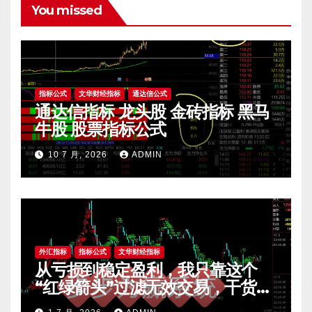
You missed
指标公式
文华财经指标
通达信公式
通达信指标 龙头股 金砖指标 黑马
牛股 股票指标公式
10 7 月, 2026
ADMIN
外汇指标
指标公式
文华财经指标
从亏损到稳定盈利，我只靠这个
“红绿箭头”过滤无效交易，干货全
公开 mt4指标