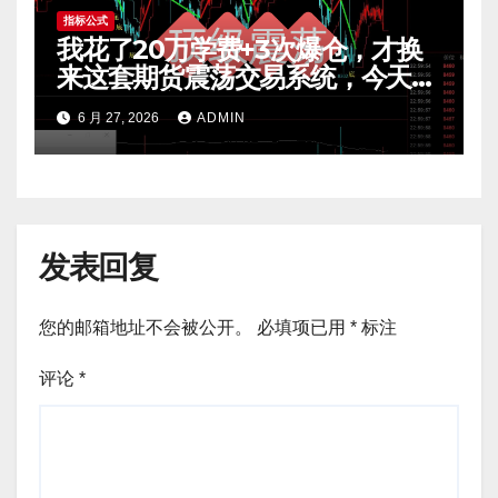
指标公式
我花了20万学费+3次爆仓，才换
来这套期货震荡交易系统，今天免
费公开核心逻辑
6 月 27, 2026
ADMIN
发表回复
您的邮箱地址不会被公开。
必填项已用
*
标注
评论
*