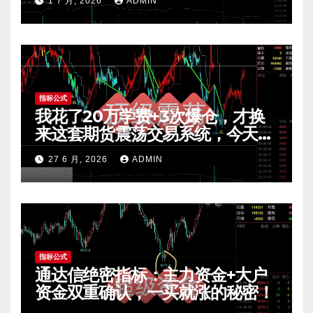
1 7 月, 2026
ADMIN
指标公式
我花了20万学费+3次爆仓，才换
来这套期货震荡交易系统，今天免
费公开核心逻辑
27 6 月, 2026
ADMIN
指标公式
通达信绝密指标：主力资金+大户
资金双重确认，一买就涨的秘密！