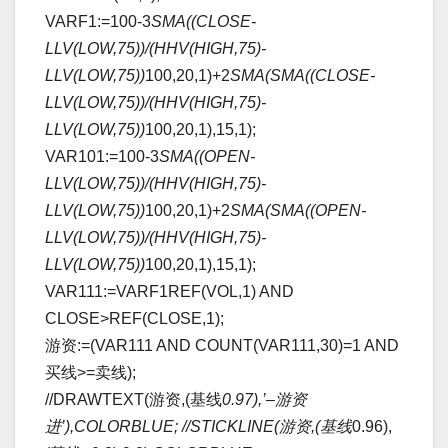
VARF1:=100-3
SMA((CLOSE-
LLV(LOW,75))/(HHV(HIGH,75)-
LLV(LOW,75))
100,20,1)+2
SMA(SMA((CLOSE-
LLV(LOW,75))/(HHV(HIGH,75)-
LLV(LOW,75))
100,20,1),15,1);
VAR101:=100-3
SMA((OPEN-
LLV(LOW,75))/(HHV(HIGH,75)-
LLV(LOW,75))
100,20,1)+2
SMA(SMA((OPEN-
LLV(LOW,75))/(HHV(HIGH,75)-
LLV(LOW,75))
100,20,1),15,1);
VAR111:=VARF1REF(VOL,1) AND
CLOSE>REF(CLOSE,1);
游资:=(VAR111 AND COUNT(VAR111,30)=1 AND
买线>=卖线);
//DRAWTEXT(游资,(基线
0.97),’–游资
进’),COLORBLUE; //STICKLINE(游资,(基线
0.96),