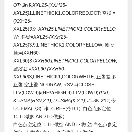
OT; 做多:XXL25-(XXH25-
XXL25)
1,LINETHICK1,COLORRED,DOT; 空损:=
(XXH25-
XXL25)
3.9+XXH25,LINETHICK1,COLORYELLO
W; 多损:=XXL25-(XXH25-
XXL25)
3.9,LINETHICK1,COLORYELLOW; 波段
顶:=(XXH60-
XXL60)
3+XXH60,LINETHICK1,COLORYELLOW;
波段底:=XXL60-(XXH60-
XXL60)
3,LINETHICK1,COLORWHITE; 止盈差:多
止盈-空止盈,NODRAW; RSV:=(CLOSE-
LLV(LOW,9))/(HHV(HIGH,9)-LLV(LOW,9))
100;
K:=SMA(RSV,3,1); D:=SMA(K,3,1); J:=3
K-2*D; 今
D:=EMA(D,3); 昨D:=REF(今D,1); 白色点多定位
1:=L<做多 AND H>做多;
白色点空定位1:=H>做空 AND L<做空; 白色点多定