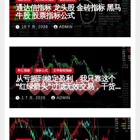
通达信指标 龙头股 金砖指标 黑马
牛股 股票指标公式
10 7 月, 2026
ADMIN
外汇指标
指标公式
文华财经指标
从亏损到稳定盈利，我只靠这个
“红绿箭头”过滤无效交易，干货全
公开 mt4指标
1 7 月, 2026
ADMIN