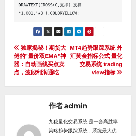
DRAWTEXT(CROSS(C,支撑),支撑
文
独家揭秘！期货大
MT4趋势跟踪系统 外
佬的”量价双EMA”神
汇黄金指标公式 量化
章
器：自动画线买点卖
交易系统 trading
导
点，波段利润通吃
view指标
航
作者
admin
九稳量化交易系统 是一套高胜率
策略趋势跟踪系统，系统最大优