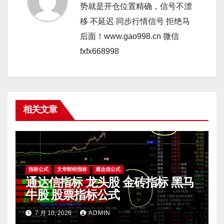
势就是开仓位置精确，信号不漂
移 不延迟 同步行情信号 拒绝马
后面！www.gao998.cn 微信
fxfx668998
相关文章
指标公式
文华财经指标
通达信公式
通达信指标 龙头股 金砖指标 黑马
牛股 股票指标公式
7 月 10, 2026
ADMIN