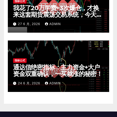
指标公式
我花了20万学费+3次爆仓，才换
来这套期货震荡交易系统，今天免
费公开核心逻辑
27 6 月, 2026
ADMIN
指标公式
通达信绝密指标：主力资金+大户
资金双重确认，一买就涨的秘密！
24 6 月, 2026
ADMIN