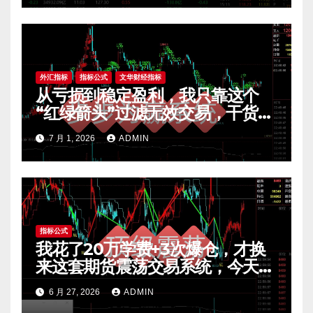
外汇指标
指标公式
文华财经指标
从亏损到稳定盈利，我只靠这个
“红绿箭头”过滤无效交易，干货全
公开 mt4指标
7 月 1, 2026
ADMIN
指标公式
我花了20万学费+3次爆仓，才换
来这套期货震荡交易系统，今天免
费公开核心逻辑
6 月 27, 2026
ADMIN