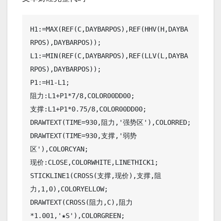
H1:=MAX(REF(C,DAYBARPOS),REF(HHV(H,DAYBA
RPOS),DAYBARPOS));

L1:=MIN(REF(C,DAYBARPOS),REF(LLV(L,DAYBA
RPOS),DAYBARPOS));

P1:=H1-L1;

阻力:L1+P1*7/8,COLOR00DD00;

支撑:L1+P1*0.75/8,COLOR00DD00;

DRAWTEXT(TIME=930,阻力,'强势区'),COLORRED;

DRAWTEXT(TIME=930,支撑,'弱势
区'),COLORCYAN;

现价:CLOSE,COLORWHITE,LINETHICK1;

STICKLINE1(CROSS(支撑,现价),支撑,阻
力,1,0),COLORYELLOW;

DRAWTEXT(CROSS(阻力,C),阻力
*1.001,'★S'),COLORGREEN;
