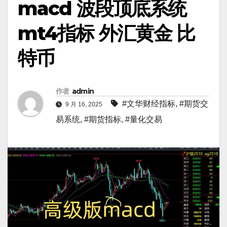
macd 波段顶底系统
mt4指标 外汇黄金 比
特币
作者
admin
#文华财经指标
,
#期货交
9 月 16, 2025
易系统
,
#期货指标
,
#量化交易