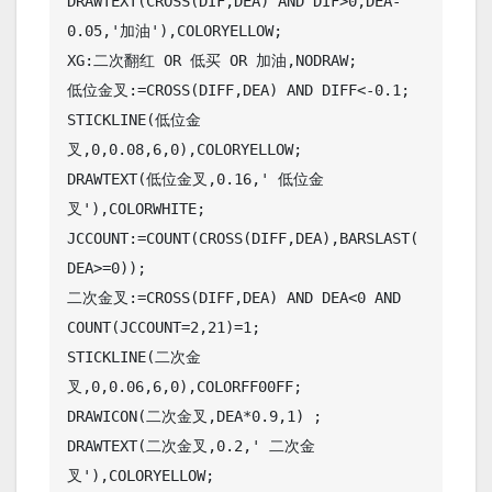
DRAWTEXT(CROSS(DIF,DEA) AND DIF>0,DEA-
0.05,'加油'),COLORYELLOW;

XG:二次翻红 OR 低买 OR 加油,NODRAW;

低位金叉:=CROSS(DIFF,DEA) AND DIFF<-0.1;

STICKLINE(低位金
叉,0,0.08,6,0),COLORYELLOW;

DRAWTEXT(低位金叉,0.16,' 低位金
叉'),COLORWHITE;

JCCOUNT:=COUNT(CROSS(DIFF,DEA),BARSLAST(
DEA>=0));

二次金叉:=CROSS(DIFF,DEA) AND DEA<0 AND 
COUNT(JCCOUNT=2,21)=1;

STICKLINE(二次金
叉,0,0.06,6,0),COLORFF00FF;

DRAWICON(二次金叉,DEA*0.9,1) ;

DRAWTEXT(二次金叉,0.2,' 二次金
叉'),COLORYELLOW;
