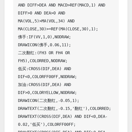
AND DIFF>DEA AND MACD>REF(MACD,1) AND 
DIFF>0 AND DEA>0 AND

MA(VOL,5)>MA(VOL,34) AND 
MA(CLOSE,30)>=REF(MA(CLOSE,30),1);

佛手:IF(VV,1,0),NODRAW;

DRAWICON(佛手,0.06,11);

二次翻红:(FH3 OR FH4 OR 
FH5),COLORRED,NODRAW;

低买:CROSS(DIF,DEA) AND 
DIF<0,COLORFF00FF,NODRAW;

加油:CROSS(DIF,DEA) AND 
DIF>0,COLORYELLOW,NODRAW;

DRAWICON(二次翻红,-0.05,1);

DRAWTEXT(二次翻红,-0.15,'翻红'),COLORRED;

DRAWTEXT(CROSS(DIF,DEA) AND DIF<0,DEA-
0.02,'低买'),COLORFF00FF;
