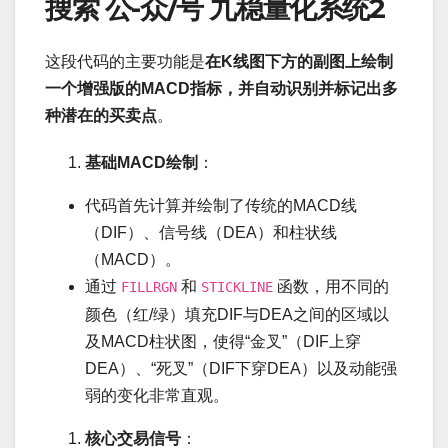
搜索 公-众/号 九稳量化系统2
这段代码的主要功能是
在K线图下方的副图上绘制
一个增强版的MACD指标，并自动识别并标记出多
种潜在的买卖点
。
基础MACD绘制
：
代码首先计算并绘制了传统的MACD线
（DIF）、信号线（DEA）和柱状线
（MACD）。
通过
和
函数，用不同的
FILLRGN
STICKLINE
颜色（红/绿）填充DIF与DEA之间的区域以
及MACD柱状图，使得“金叉”（DIF上穿
DEA）、“死叉”（DIF下穿DEA）以及动能强
弱的变化非常直观。
核心交易信号
：