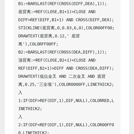
B1:=BARSLAST(REF(CROSS(DIFF,DEA),1));

底背离:=REF(CLOSE,B1+1)>CLOSE AND 
DIFF>REF(DIFF,B1+1) AND CROSS(DIFF,DEA);

STICKLINE(底背离,0,0.03,6,0),COLOR00FF00;

DRAWTEXT(底背离,0.12,' 底背
离'),COLORFF00FF;

B2:=BARSLAST(REF(CROSS(DEA,DIFF),1));

顶背离:=REF(CLOSE,B2+1)<CLOSE AND 
REF(DIFF,B2+1)>DIFF AND CROSS(DEA,DIFF);

DRAWTEXT(低位金叉 AND 二次金叉 AND 底背
离,0.25,'三全项'),COLOR0000FF,LINETHICK2;

入
1:IF(DIF>REF(DIF,1),DIF,NULL),COLORRED,L
INETHICK2;

入
2:IF(DIF<REF(DIF,1),DIF,NULL),COLOR00FF0
0,LINETHICK2;
