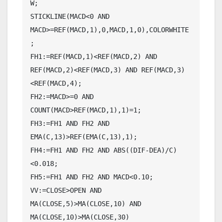
W;

STICKLINE(MACD<0 AND 
MACD>=REF(MACD,1),0,MACD,1,0),COLORWHITE
;

FH1:=REF(MACD,1)<REF(MACD,2) AND 
REF(MACD,2)<REF(MACD,3) AND REF(MACD,3)
<REF(MACD,4);

FH2:=MACD>=0 AND 
COUNT(MACD>REF(MACD,1),1)=1;

FH3:=FH1 AND FH2 AND 
EMA(C,13)>REF(EMA(C,13),1);

FH4:=FH1 AND FH2 AND ABS((DIF-DEA)/C)
<0.018;

FH5:=FH1 AND FH2 AND MACD<0.10;

VV:=CLOSE>OPEN AND 
MA(CLOSE,5)>MA(CLOSE,10) AND 
MA(CLOSE,10)>MA(CLOSE,30)
