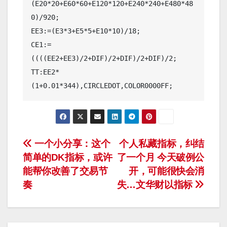
(E20*20+E60*60+E120*120+E240*240+E480*48
0)/920;

EE3:=(E3*3+E5*5+E10*10)/18;

CE1:=
((((EE2+EE3)/2+DIF)/2+DIF)/2+DIF)/2;

TT:EE2*
文
一个小分享：这个
个人私藏指标，纠结
简单的DK指标，或许
了一个月 今天破例公
章
能帮你改善了交易节
开，可能很快会消
导
奏
失…文华财以指标
航