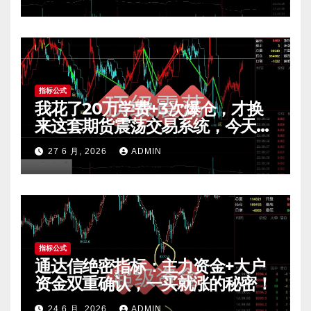
指标公式
我花了20万学费+3次爆仓，才换
来这套期货震荡交易系统，今天免
费公开核心逻辑
27 6 月, 2026
ADMIN
指标公式
通达信绝密指标：主力资金+大户
资金双重确认，一买就涨的秘密！
24 6 月, 2026
ADMIN