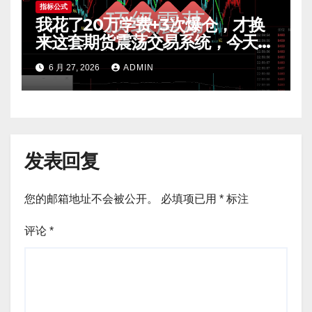
指标公式
我花了20万学费+3次爆仓，才换
来这套期货震荡交易系统，今天免
费公开核心逻辑
6 月 27, 2026
ADMIN
发表回复
您的邮箱地址不会被公开。
必填项已用
*
标注
评论
*