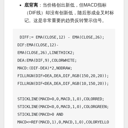
底背离
：当价格创出新低，但MACD指标
（DIF线）却没有创新低，随后形成金叉时标
记。这是非常重要的趋势反转警示信号。
 DIFF:= EMA(CLOSE,12) - EMA(CLOSE,26);

DIF:EMA(CLOSE,12)-
EMA(CLOSE,26),LINETHICK2;

DEA:EMA(DIF,9),COLORWHITE;

MACD:(DIF-DEA)*2,NODRAW;

FILLRGN(DIF>DEA,DEA,DIF,RGB(150,20,20));

FILLRGN(DIF<DEA,DEA,DIF,RGB(10,150,20));

STICKLINE(MACD>0,0,MACD,1,0),COLORRED;

STICKLINE(MACD<0,0,MACD,1,0),COLORGREEN;

STICKLINE(MACD>0 AND 
MACD<=REF(MACD,1),0,MACD,1,0),COLORYELLO