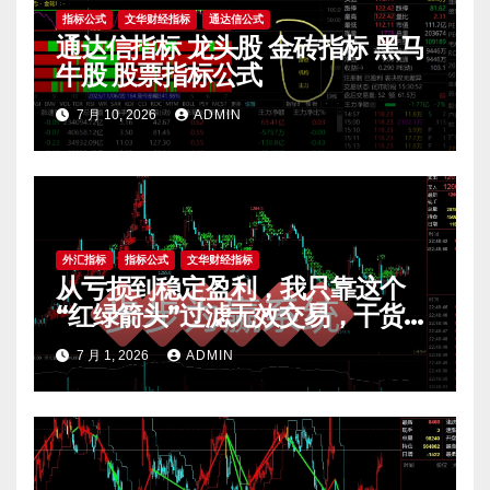
指标公式
文华财经指标
通达信公式
通达信指标 龙头股 金砖指标 黑马
牛股 股票指标公式
7 月 10, 2026
ADMIN
外汇指标
指标公式
文华财经指标
从亏损到稳定盈利，我只靠这个
“红绿箭头”过滤无效交易，干货全
公开 mt4指标
7 月 1, 2026
ADMIN