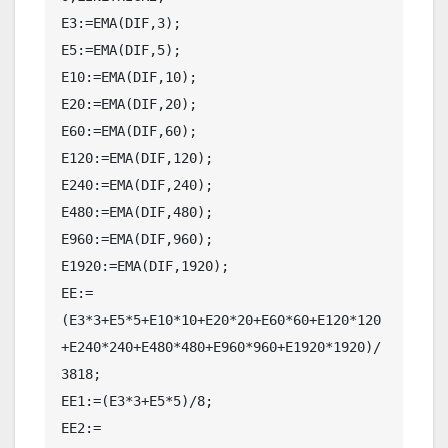
E3:=EMA(DIF,3);

E5:=EMA(DIF,5);

E10:=EMA(DIF,10);

E20:=EMA(DIF,20);

E60:=EMA(DIF,60);

E120:=EMA(DIF,120);

E240:=EMA(DIF,240);

E480:=EMA(DIF,480);

E960:=EMA(DIF,960);

E1920:=EMA(DIF,1920);

EE:=
(E3*3+E5*5+E10*10+E20*20+E60*60+E120*120
+E240*240+E480*480+E960*960+E1920*1920)/
3818;

EE1:=(E3*3+E5*5)/8;

EE2:=