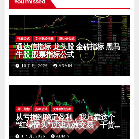
You missed
指标公式
文华财经指标
通达信公式
通达信指标 龙头股 金砖指标 黑马
牛股 股票指标公式
10 7 月, 2026
ADMIN
外汇指标
指标公式
文华财经指标
从亏损到稳定盈利，我只靠这个
“红绿箭头”过滤无效交易，干货全
公开 mt4指标
1 7 月, 2026
ADMIN