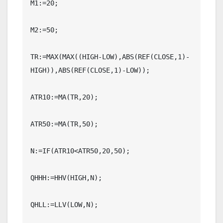
M1:=20;

M2:=50;

TR:=MAX(MAX((HIGH-LOW),ABS(REF(CLOSE,1)-
HIGH)),ABS(REF(CLOSE,1)-LOW));

ATR10:=MA(TR,20);

ATR50:=MA(TR,50);

N:=IF(ATR10<ATR50,20,50);

QHHH:=HHV(HIGH,N);

QHLL:=LLV(LOW,N);
