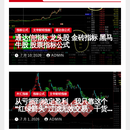
指标公式
文华财经指标
通达信公式
通达信指标 龙头股 金砖指标 黑马
牛股 股票指标公式
7 月 10, 2026
ADMIN
外汇指标
指标公式
文华财经指标
从亏损到稳定盈利，我只靠这个
“红绿箭头”过滤无效交易，干货全
公开 mt4指标
7 月 1, 2026
ADMIN