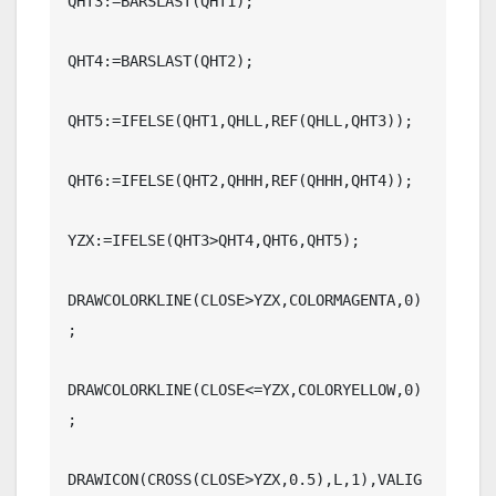
QHT3:=BARSLAST(QHT1);

QHT4:=BARSLAST(QHT2);

QHT5:=IFELSE(QHT1,QHLL,REF(QHLL,QHT3));

QHT6:=IFELSE(QHT2,QHHH,REF(QHHH,QHT4));

YZX:=IFELSE(QHT3>QHT4,QHT6,QHT5);

DRAWCOLORKLINE(CLOSE>YZX,COLORMAGENTA,0)
;

DRAWCOLORKLINE(CLOSE<=YZX,COLORYELLOW,0)
;

DRAWICON(CROSS(CLOSE>YZX,0.5),L,1),VALIG