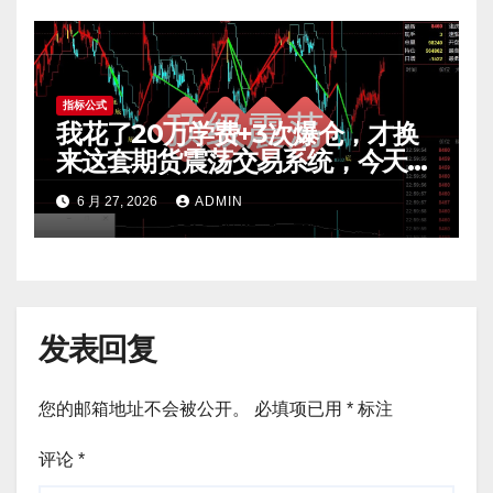
指标公式
我花了20万学费+3次爆仓，才换
来这套期货震荡交易系统，今天免
费公开核心逻辑
6 月 27, 2026
ADMIN
发表回复
您的邮箱地址不会被公开。
必填项已用
*
标注
评论
*