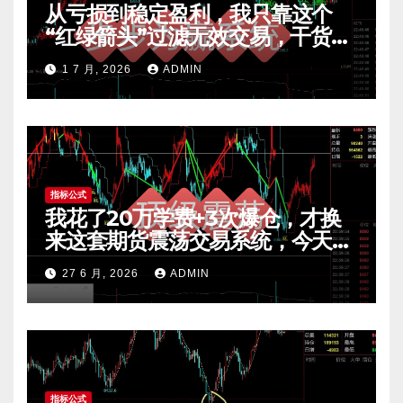
从亏损到稳定盈利，我只靠这个
“红绿箭头”过滤无效交易，干货全
公开 mt4指标
1 7 月, 2026
ADMIN
指标公式
我花了20万学费+3次爆仓，才换
来这套期货震荡交易系统，今天免
费公开核心逻辑
27 6 月, 2026
ADMIN
指标公式