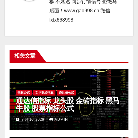
移 不延迟 同步行情信号 拒绝马
后面！www.gao998.cn 微信
fxfx668998
相关文章
指标公式
文华财经指标
通达信公式
通达信指标 龙头股 金砖指标 黑马
牛股 股票指标公式
7 月 10, 2026
ADMIN