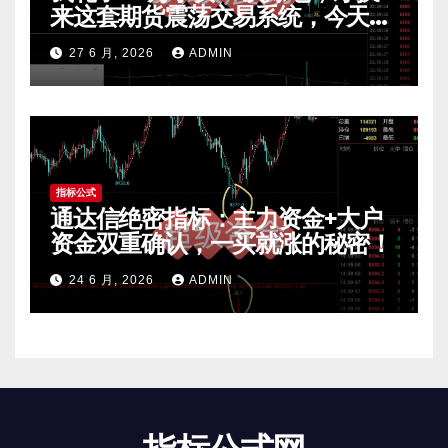
来这套期货震荡交易系统，今天免
费公开核心逻辑
27 6 月, 2026
ADMIN
指标公式
通达信绝密指标：主力资金+大户
资金双重确认，一买就涨的秘密！
24 6 月, 2026
ADMIN