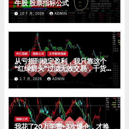
牛股 股票指标公式
10 7 月, 2026
ADMIN
外汇指标
指标公式
文华财经指标
从亏损到稳定盈利，我只靠这个
“红绿箭头”过滤无效交易，干货全
公开 mt4指标
1 7 月, 2026
ADMIN
指标公式
我花了20万学费+3次爆仓，才换