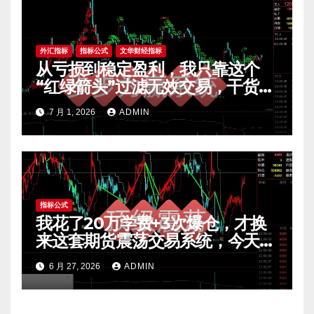
外汇指标
指标公式
文华财经指标
从亏损到稳定盈利，我只靠这个
“红绿箭头”过滤无效交易，干货全
公开 mt4指标
7 月 1, 2026
ADMIN
指标公式
我花了20万学费+3次爆仓，才换
来这套期货震荡交易系统，今天免
费公开核心逻辑
6 月 27, 2026
ADMIN