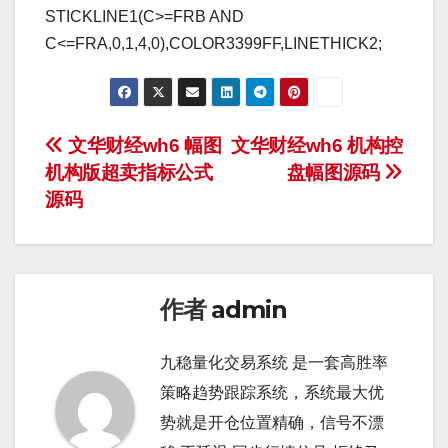
STICKLINE1(C>=FRB AND
C<=FRA,0,1,4,0),COLOR3399FF,LINETHICK2;
文
文华财经wh6 幅图
文华财经wh6 机构控
机构版超卖指标公式
盘幅图源码
章
源码
导
航
作者
admin
九稳量化交易系统 是一套高胜率
策略趋势跟踪系统，系统最大优
势就是开仓位置精确，信号不漂