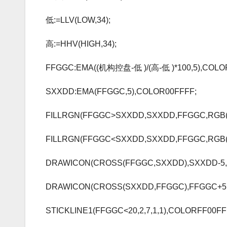
低:=LLV(LOW,34);
高:=HHV(HIGH,34);
FFGGC:EMA((机构控盘-低 )/(高-低 )*100,5),COLO
SXXDD:EMA(FFGGC,5),COLOR00FFFF;
FILLRGN(FFGGC>SXXDD,SXXDD,FFGGC,RGB(20
FILLRGN(FFGGC<SXXDD,SXXDD,FFGGC,RGB(0,
DRAWICON(CROSS(FFGGC,SXXDD),SXXDD-5,4
DRAWICON(CROSS(SXXDD,FFGGC),FFGGC+5,
STICKLINE1(FFGGC<20,2,7,1,1),COLORFF00FF