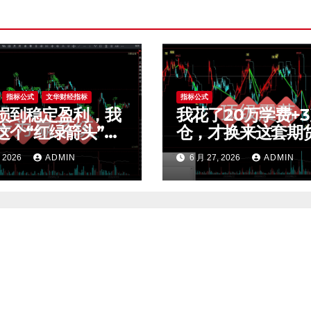
指标公式
文华财经指标
指标公式
损到稳定盈利，我
我花了20万学费+
这个“红绿箭头”过
仓，才换来这套期
效交易，干货全公
荡交易系统，今天
, 2026
ADMIN
6 月 27, 2026
ADMIN
t4指标
公开核心逻辑