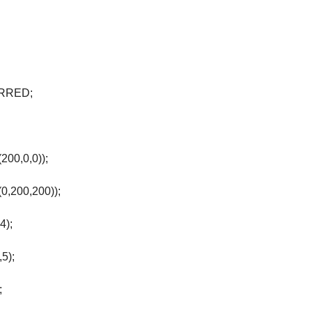
RRED;
0,0,0));
200,200));
);
5);
;