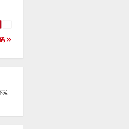
原码
不延