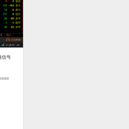
情信号
====