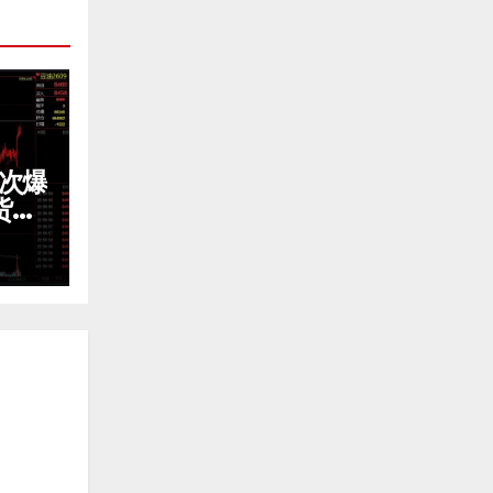
3次爆
货震
免费