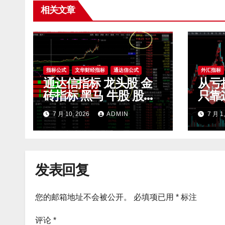
相关文章
指标公式
文华财经指标
通达信公式
外汇指标
通达信指标 龙头股 金
从亏
砖指标 黑马 牛股 股票
只靠
指标公式
滤无
7 月 10, 2026
ADMIN
7 月 1
开 m
发表回复
您的邮箱地址不会被公开。
必填项已用
*
标注
评论
*