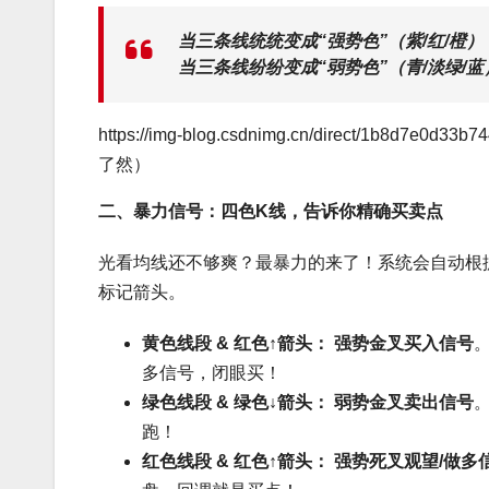
当三条线统统变成“强势色”（紫/红/橙
当三条线纷纷变成“弱势色”（青/淡绿/
https://img-blog.csdnimg.cn/direct/1b
了然）
二、暴力信号：四色K线，告诉你精确买卖点
光看均线还不够爽？最暴力的来了！系统会自动根据
标记箭头。
黄色线段 & 红色↑箭头：
强势金叉买入信号
多信号，闭眼买！
绿色线段 & 绿色↓箭头：
弱势金叉卖出信号
跑！
红色线段 & 红色↑箭头：
强势死叉观望/做多