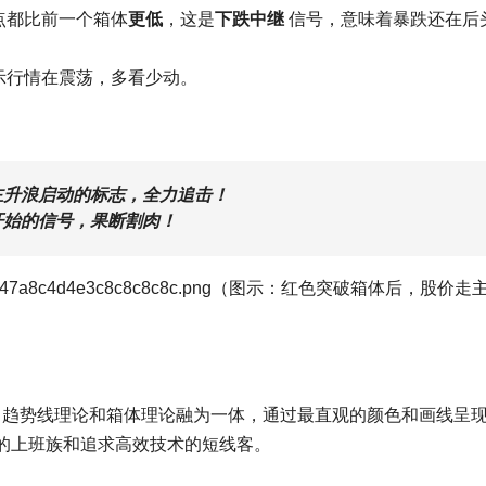
点都比前一个箱体
更低
，这是
下跌中继
信号，意味着暴跌还在后
示行情在震荡，多看少动。
主升浪启动的标志，全力追击！
开始的信号，果断割肉！
d7e0d33b7447a8c4d4e3c8c8c8c8c.png（图示：红色突破箱体后，股价
趋势线理论和箱体理论融为一体，通过最直观的颜色和画线呈
的上班族和追求高效技术的短线客。