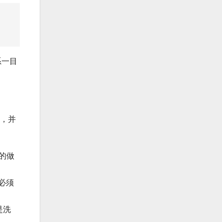
关系一目
段，并
的做
必须
是洗