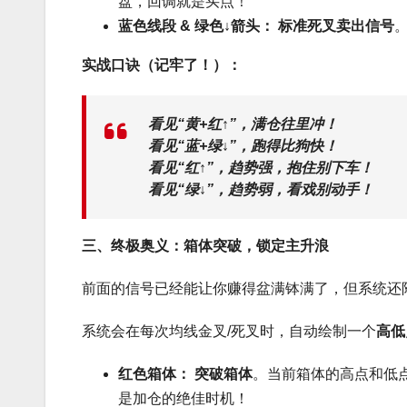
盘，回调就是买点！
蓝色线段 & 绿色↓箭头：
标准死叉卖出信号
实战口诀（记牢了！）：
看见“黄+红↑”，满仓往里冲！
看见“蓝+绿↓”，跑得比狗快！
看见“红↑”，趋势强，抱住别下车！
看见“绿↓”，趋势弱，看戏别动手！
三、终极奥义：箱体突破，锁定主升浪
前面的信号已经能让你赚得盆满钵满了，但系统还附
系统会在每次均线金叉/死叉时，自动绘制一个
高低
红色箱体：
突破箱体
。当前箱体的高点和低
是加仓的绝佳时机！