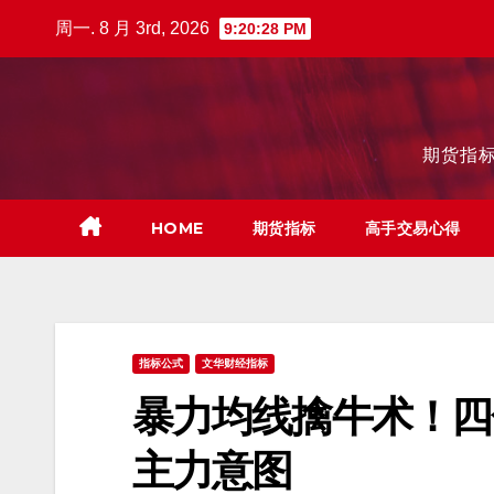
跳
周一. 8 月 3rd, 2026
9:20:29 PM
至
内
容
期货指标
HOME
期货指标
高手交易心得
指标公式
文华财经指标
暴力均线擒牛术！四
主力意图