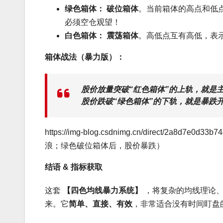
绿色箱体：
破位箱体
。当前箱体的高点和低
必须空仓观望！
白色箱体：
震荡箱体
。高低点互有高低，表
箱体战法（暴力版）：
股价放量突破“红色箱体”的上轨，就是
股价跌破“绿色箱体”的下轨，就是暴跌
https://img-blog.csdnimg.cn/direct/2a8
浪；绿色破位箱体后，股价暴跌）
结语 & 指标获取
这套
【四色均线暴力系统】
，将复杂的均线理论、
来。它
简单、直接、有效
，非常适合没有时间盯盘