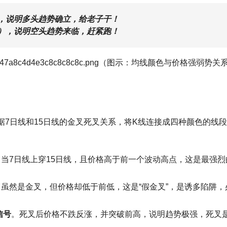
），说明多头趋势确立，给老子干！
蓝），说明空头趋势来临，赶紧跑！
8d7e0d33b7447a8c4d4e3c8c8c8c8c.png（图示：均线颜色与价格强弱势
7日线和15日线的金叉死叉关系，将K线连接成四种颜色的线
。当7日线上穿15日线，且价格高于前一个波动高点，这是最强烈
。虽然是金叉，但价格却低于前低，这是“假金叉”，是诱多陷阱，
信号
。死叉后价格不跌反涨，并突破前高，说明趋势极强，死叉