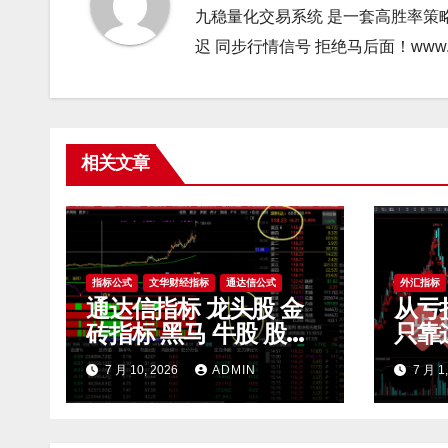
九稳量化交易系统 是一套高胜率策
迟 同步行情信号 拒绝马后面！www.gao9
相关文章
指标公式
文华财经指标
通达信公式
外汇指标
通达信指标 龙头股 金
从亏
砖指标 黑马 牛股 股票
只靠
指标公式
滤无
7 月 10, 2026
ADMIN
7 月 1
开 m