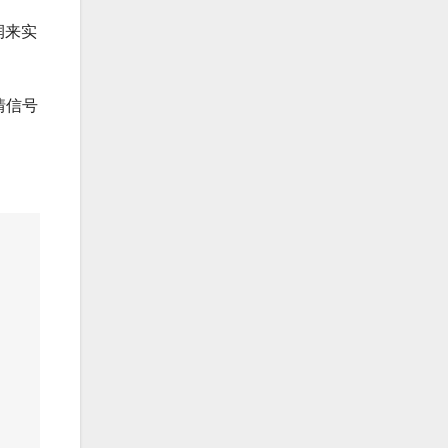
润来实
情信号