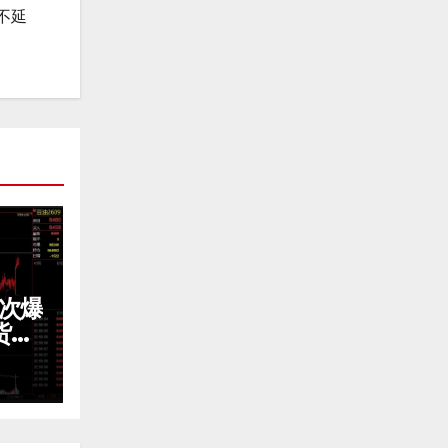
不延
3次爆
货震
免费