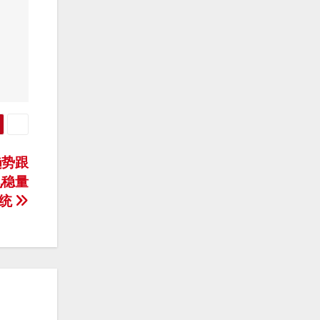
趋势跟
九稳量
系统