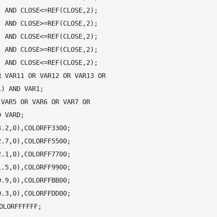
 AND CLOSE<=REF(CLOSE,2);   

 AND CLOSE>=REF(CLOSE,2);   

 AND CLOSE<=REF(CLOSE,2);   

 AND CLOSE>=REF(CLOSE,2);   

 AND CLOSE<=REF(CLOSE,2);   

 VAR11 OR VAR12 OR VAR13 OR   

) AND VAR1;   

VAR5 OR VAR6 OR VAR7 OR   

 VARD;   

.2,0),COLORFF3300;   

.7,0),COLORFF5500;   

.1,0),COLORFF7700;   

.5,0),COLORFF9900;   

.9,0),COLORFFBB00;   

.3,0),COLORFFDD00;   

LORFFFFFF;   
