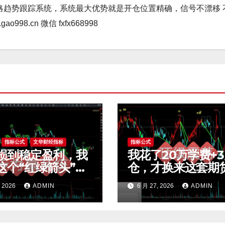
略趋势跟踪系统，系统最大优势就是开仓位置精确，信号不漂移 
98.cn 微信 fxfx668998
指标公式
文华财经指标
指标公式
损到稳定盈利，我
我花了20万学费+
这个“红绿箭头”过
仓，才换来这套期
效交易，干货全公
荡交易系统，今天
, 2026
ADMIN
6 月 27, 2026
ADMIN
t4指标
公开核心逻辑