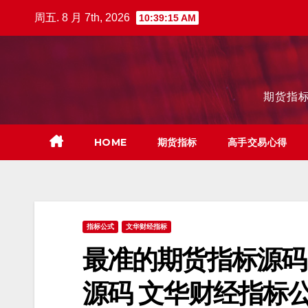
跳
周五. 8 月 7th, 2026
10:39:16 AM
至
内
容
期货指标
HOME
期货指标
高手交易心得
指标公式
文华财经指标
最准的期货指标源码
源码 文华财经指标公