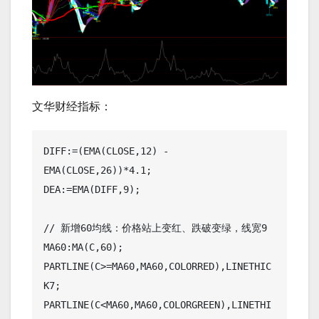
文华财经指标：
DIFF:=(EMA(CLOSE,12) - 
EMA(CLOSE,26))*4.1;

DEA:=EMA(DIFF,9);

// 新增60均线：价格站上变红、跌破变绿，线宽9

MA60:MA(C,60);

PARTLINE(C>=MA60,MA60,COLORRED),LINETHIC
K7;

PARTLINE(C<MA60,MA60,COLORGREEN),LINETHI