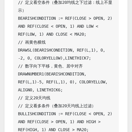
// 定义看空条件（叠加20均线之下过滤：线上不显
示）

BEARISHCONDITION := REF(CLOSE > OPEN, 2) 
AND REF(CLOSE < OPEN, 1) AND LOW < 
REF(LOW, 1) AND CLOSE < MA20;

// 画黄色横线

DRAWSL(BEARISHCONDITION, REF(L,1), 0, 
-2, 0, COLORYELLOW),LINETHICK7;

// 数字向下平移，黄色、居中对齐

DRAWNUMBER1(BEARISHCONDITION, 
REF(L,1)-5, REF(L,1), 0), COLORYELLOW, 
ALIGN0, LINETHICK6;

// 定义20天均线

// 定义看多条件（叠加20天均线上过滤）

BULLISHCONDITION := REF(CLOSE < OPEN, 2) 
AND REF(CLOSE > OPEN, 1) AND HIGH > 
REF(HIGH, 1) AND CLOSE > MA20;
