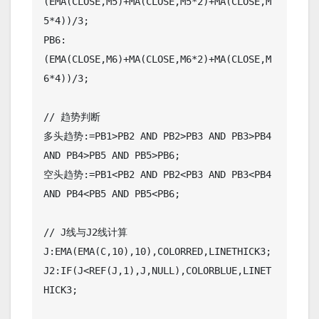
(EMA(CLOSE,M5)+MA(CLOSE,M5*2)+MA(CLOSE,M
5*4))/3;

PB6:
(EMA(CLOSE,M6)+MA(CLOSE,M6*2)+MA(CLOSE,M
6*4))/3;

// 趋势判断

多头趋势:=PB1>PB2 AND PB2>PB3 AND PB3>PB4 
AND PB4>PB5 AND PB5>PB6;

空头趋势:=PB1<PB2 AND PB2<PB3 AND PB3<PB4 
AND PB4<PB5 AND PB5<PB6;

// J线与J2线计算

J:EMA(EMA(C,10),10),COLORRED,LINETHICK3;

J2:IF(J<REF(J,1),J,NULL),COLORBLUE,LINET
HICK3;
