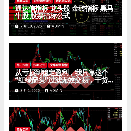
指标公式
文华财经指标
通达信公式
通达信指标 龙头股 金砖指标 黑马
牛股 股票指标公式
7 月 10, 2026
ADMIN
外汇指标
指标公式
文华财经指标
从亏损到稳定盈利，我只靠这个
“红绿箭头”过滤无效交易，干货全
公开 mt4指标
7 月 1, 2026
ADMIN
指标公式