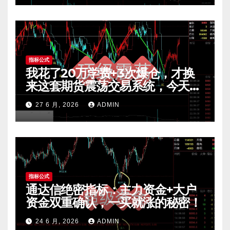
指标公式
我花了20万学费+3次爆仓，才换
来这套期货震荡交易系统，今天免
费公开核心逻辑
27 6 月, 2026
ADMIN
指标公式
通达信绝密指标：主力资金+大户
资金双重确认，一买就涨的秘密！
24 6 月, 2026
ADMIN