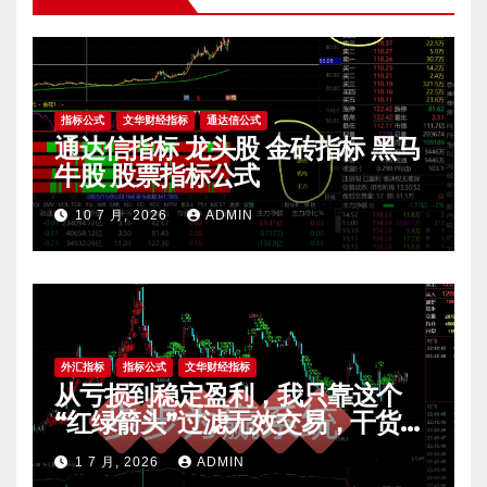
指标公式
文华财经指标
通达信公式
通达信指标 龙头股 金砖指标 黑马
牛股 股票指标公式
10 7 月, 2026
ADMIN
外汇指标
指标公式
文华财经指标
从亏损到稳定盈利，我只靠这个
“红绿箭头”过滤无效交易，干货全
公开 mt4指标
1 7 月, 2026
ADMIN