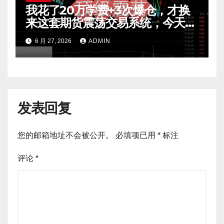
我花了20万学费+3次爆仓，才换
来这套期货震荡交易系统，今天免
费公开核心逻辑
6 月 27, 2026
ADMIN
发表回复
您的邮箱地址不会被公开。
必填项已用
*
标注
评论
*