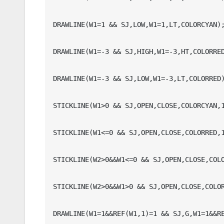
DRAWLINE(W1=1 && SJ,LOW,W1=1,LT,COLORCYAN);
DRAWLINE(W1=-3 && SJ,HIGH,W1=-3,HT,COLORRED
DRAWLINE(W1=-3 && SJ,LOW,W1=-3,LT,COLORRED)
STICKLINE(W1>0 && SJ,OPEN,CLOSE,COLORCYAN,1
STICKLINE(W1<=0 && SJ,OPEN,CLOSE,COLORRED,1
STICKLINE(W2>0&&W1<=0 && SJ,OPEN,CLOSE,COLO
STICKLINE(W2>0&&W1>0 && SJ,OPEN,CLOSE,COLOR
DRAWLINE(W1=1&&REF(W1,1)=1 && SJ,G,W1=1&&RE