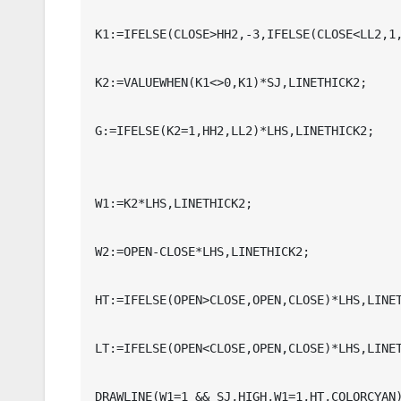
K1:=IFELSE(CLOSE>HH2,-3,IFELSE(CLOSE<LL2,1,
K2:=VALUEWHEN(K1<>0,K1)*SJ,LINETHICK2;

G:=IFELSE(K2=1,HH2,LL2)*LHS,LINETHICK2;

W1:=K2*LHS,LINETHICK2;

W2:=OPEN-CLOSE*LHS,LINETHICK2;

HT:=IFELSE(OPEN>CLOSE,OPEN,CLOSE)*LHS,LINET
LT:=IFELSE(OPEN<CLOSE,OPEN,CLOSE)*LHS,LINET
DRAWLINE(W1=1 && SJ,HIGH,W1=1,HT,COLORCYAN)