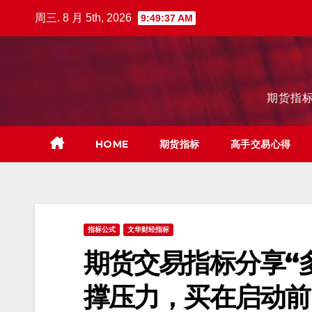
跳
周三. 8 月 5th, 2026
9:49:38 AM
至
内
容
期货指标
HOME
期货指标
高手交易心得
指标公式
文华财经指标
期货交易指标分享“
撑压力，买在启动前