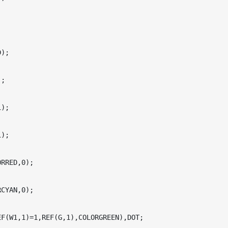


);

;

);

);

RRED,0);

CYAN,0);

F(W1,1)=1,REF(G,1),COLORGREEN),DOT;
