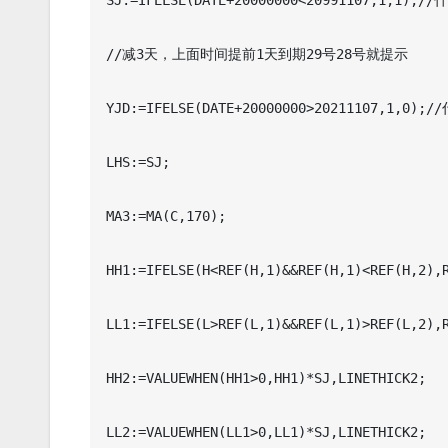
SJ:=IFELSE(DATE+20000000<20991107,1,1
//减3天，上面时间提前1天到期29号28号就提示

YJD:=IFELSE(DATE+20000000>20211107,1,
LHS:=SJ;

MA3:=MA(C,170);

HH1:=IFELSE(H<REF(H,1)&&REF(H,1)<REF(H,2),R
LL1:=IFELSE(L>REF(L,1)&&REF(L,1)>REF(L,2),R
HH2:=VALUEWHEN(HH1>0,HH1)*SJ,LINETHICK2;

LL2:=VALUEWHEN(LL1>0,LL1)*SJ,LINETHICK2;
