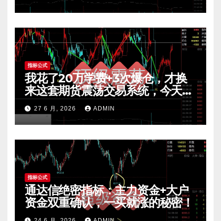
指标公式
我花了20万学费+3次爆仓，才换
来这套期货震荡交易系统，今天免
费公开核心逻辑
27 6 月, 2026
ADMIN
指标公式
通达信绝密指标：主力资金+大户
资金双重确认，一买就涨的秘密！
24 6 月, 2026
ADMIN