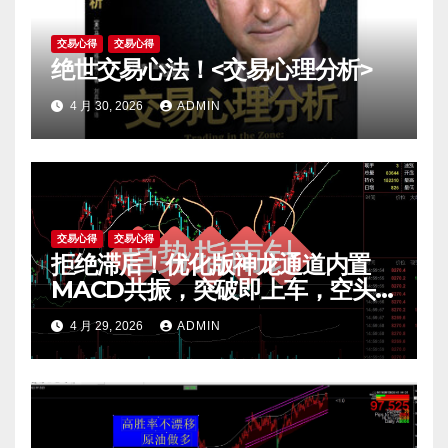
交易心得
交易心得
绝世交易心法！<交易心理分析>
4 月 30, 2026
ADMIN
交易心得
交易心得
拒绝滞后！优化版神龙通道内置
MACD共振，突破即上车，空头
陷阱一眼看穿。
4 月 29, 2026
ADMIN