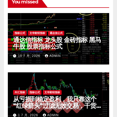
You missed
指标公式
文华财经指标
通达信公式
通达信指标 龙头股 金砖指标 黑马
牛股 股票指标公式
10 7 月, 2026
ADMIN
外汇指标
指标公式
文华财经指标
从亏损到稳定盈利，我只靠这个
“红绿箭头”过滤无效交易，干货全
公开 mt4指标
1 7 月, 2026
ADMIN