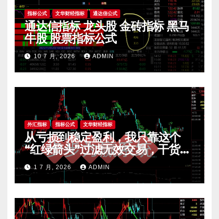
指标公式
文华财经指标
通达信公式
通达信指标 龙头股 金砖指标 黑马
牛股 股票指标公式
10 7 月, 2026
ADMIN
外汇指标
指标公式
文华财经指标
从亏损到稳定盈利，我只靠这个
“红绿箭头”过滤无效交易，干货全
公开 mt4指标
1 7 月, 2026
ADMIN