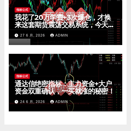
指标公式
我花了20万学费+3次爆仓，才换
来这套期货震荡交易系统，今天免
费公开核心逻辑
27 6 月, 2026
ADMIN
指标公式
通达信绝密指标：主力资金+大户
资金双重确认，一买就涨的秘密！
24 6 月, 2026
ADMIN