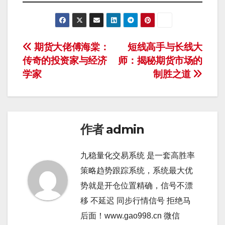
文
期货大佬傅海棠：
短线高手与长线大
传奇的投资家与经济
师：揭秘期货市场的
章
学家
制胜之道
导
航
作者
admin
九稳量化交易系统 是一套高胜率
策略趋势跟踪系统，系统最大优
势就是开仓位置精确，信号不漂
移 不延迟 同步行情信号 拒绝马
后面！www.gao998.cn 微信