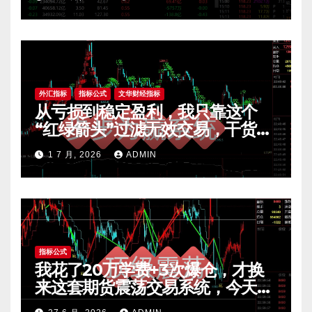
外汇指标
指标公式
文华财经指标
从亏损到稳定盈利，我只靠这个
“红绿箭头”过滤无效交易，干货全
公开 mt4指标
1 7 月, 2026
ADMIN
指标公式
我花了20万学费+3次爆仓，才换
来这套期货震荡交易系统，今天免
费公开核心逻辑