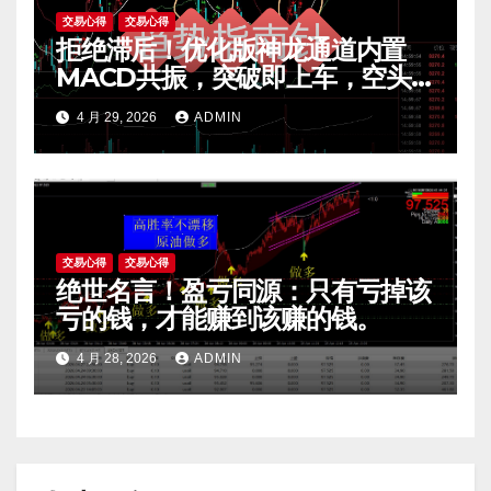
交易心得
交易心得
拒绝滞后！优化版神龙通道内置
MACD共振，突破即上车，空头
陷阱一眼看穿。
4 月 29, 2026
ADMIN
交易心得
交易心得
绝世名言！盈亏同源：只有亏掉该
亏的钱，才能赚到该赚的钱。
4 月 28, 2026
ADMIN