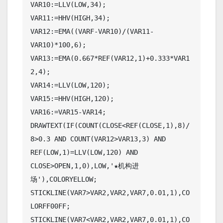
VAR10:=LLV(LOW,34);

VAR11:=HHV(HIGH,34);

VAR12:=EMA((VARF-VAR10)/(VAR11-
VAR10)*100,6);

VAR13:=EMA(0.667*REF(VAR12,1)+0.333*VAR1
2,4);

VAR14:=LLV(LOW,120);

VAR15:=HHV(HIGH,120);

VAR16:=VAR15-VAR14;

DRAWTEXT(IF(COUNT(CLOSE<REF(CLOSE,1),8)/
8>0.3 AND COUNT(VAR12>VAR13,3) AND 
REF(LOW,1)=LLV(LOW,120) AND 
CLOSE>OPEN,1,0),LOW,'★机构进
场'),COLORYELLOW;

STICKLINE(VAR7>VAR2,VAR2,VAR7,0.01,1),CO
LORFF00FF;

STICKLINE(VAR7<VAR2,VAR2,VAR7,0.01,1),CO