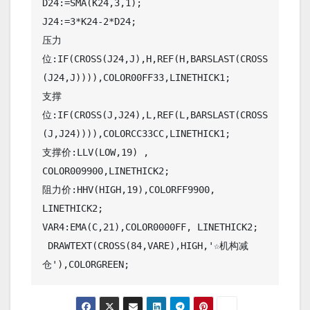
D24:=SMA(K24,3,1);

J24:=3*K24-2*D24;

压力
位:IF(CROSS(J24,J),H,REF(H,BARSLAST(CROSS
(J24,J)))),COLOR00FF33,LINETHICK1;

支撑
位:IF(CROSS(J,J24),L,REF(L,BARSLAST(CROSS
(J,J24)))),COLORCC33CC,LINETHICK1;

支撑价:LLV(LOW,19) , 
COLOR009900,LINETHICK2;

阻力价:HHV(HIGH,19),COLORFF9900, 
LINETHICK2;

VAR4:EMA(C,21),COLOR0000FF, LINETHICK2;

 DRAWTEXT(CROSS(84,VARE),HIGH,'☆机构减