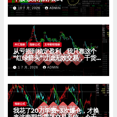
10 7 月, 2026
ADMIN
外汇指标
指标公式
文华财经指标
从亏损到稳定盈利，我只靠这个
“红绿箭头”过滤无效交易，干货全
公开 mt4指标
1 7 月, 2026
ADMIN
指标公式
我花了20万学费+3次爆仓，才换