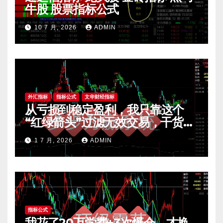
牛股 股票指标公式
10 7 月, 2026
ADMIN
外汇指标
指标公式
文华财经指标
从亏损到稳定盈利，我只靠这个
“红绿箭头”过滤无效交易，干货全
公开 mt4指标
1 7 月, 2026
ADMIN
指标公式
我花了20万学费+3次爆仓，才换