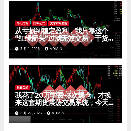
外汇指标
指标公式
文华财经指标
从亏损到稳定盈利，我只靠这个
“红绿箭头”过滤无效交易，干货全
公开 mt4指标
7 月 1, 2026
ADMIN
指标公式
我花了20万学费+3次爆仓，才换
来这套期货震荡交易系统，今天免
费公开核心逻辑
6 月 27, 2026
ADMIN