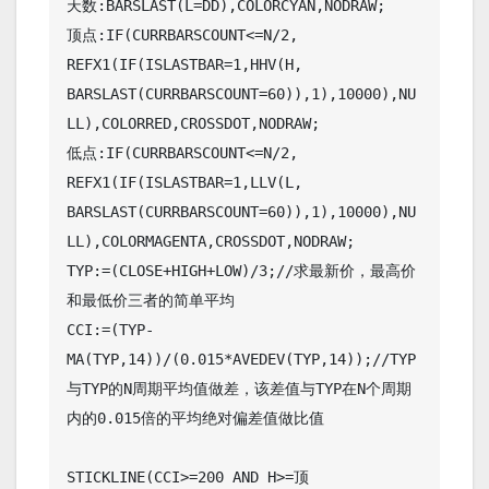
天数:BARSLAST(L=DD),COLORCYAN,NODRAW;

顶点:IF(CURRBARSCOUNT<=N/2, 
REFX1(IF(ISLASTBAR=1,HHV(H, 
BARSLAST(CURRBARSCOUNT=60)),1),10000),NU
LL),COLORRED,CROSSDOT,NODRAW;

低点:IF(CURRBARSCOUNT<=N/2, 
REFX1(IF(ISLASTBAR=1,LLV(L, 
BARSLAST(CURRBARSCOUNT=60)),1),10000),NU
LL),COLORMAGENTA,CROSSDOT,NODRAW;

TYP:=(CLOSE+HIGH+LOW)/3;//求最新价，最高价
和最低价三者的简单平均

CCI:=(TYP-
MA(TYP,14))/(0.015*AVEDEV(TYP,14));//TYP
与TYP的N周期平均值做差，该差值与TYP在N个周期
内的0.015倍的平均绝对偏差值做比值

STICKLINE(CCI>=200 AND H>=顶