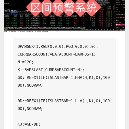
DRAWGBK(1,RGB(0,0,0),RGB(0,0,0),0);

CURRBARSCOUNT:=DATACOUNT-BARPOS+1;

N:=120;

K:=BARSLAST(CURRBARSCOUNT=N);

GD:=REFX1(IF(ISLASTBAR=1,HHV(H,K),0),100
00),NODRAW;

DD:=REFX1(IF(ISLASTBAR=1,LLV(L,K),0),100
00),NODRAW;

KJ:=GD-DD;
