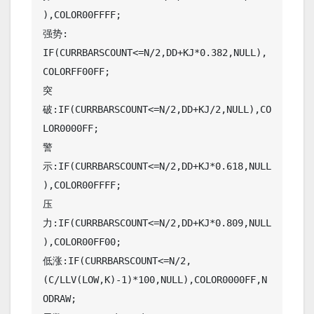
),COLOR00FFFF;

强势: 
IF(CURRBARSCOUNT<=N/2,DD+KJ*0.382,NULL),
COLORFF00FF;

突
破:IF(CURRBARSCOUNT<=N/2,DD+KJ/2,NULL),CO
LOR0000FF;

警
示:IF(CURRBARSCOUNT<=N/2,DD+KJ*0.618,NULL
),COLOR00FFFF;

压
力:IF(CURRBARSCOUNT<=N/2,DD+KJ*0.809,NULL
),COLOR00FF00;

低涨:IF(CURRBARSCOUNT<=N/2,
(C/LLV(LOW,K)-1)*100,NULL),COLOR0000FF,N
ODRAW;
