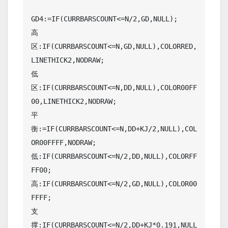
GD4:=IF(CURRBARSCOUNT<=N/2,GD,NULL);

高
区:IF(CURRBARSCOUNT<=N,GD,NULL),COLORRED,
LINETHICK2,NODRAW;

低
区:IF(CURRBARSCOUNT<=N,DD,NULL),COLOR00FF
00,LINETHICK2,NODRAW;

平
衡:=IF(CURRBARSCOUNT<=N,DD+KJ/2,NULL),COL
OR00FFFF,NODRAW;

低:IF(CURRBARSCOUNT<=N/2,DD,NULL),COLORFF
FF00;

高:IF(CURRBARSCOUNT<=N/2,GD,NULL),COLOR00
FFFF;

支
撑:IF(CURRBARSCOUNT<=N/2,DD+KJ*0.191,NULL