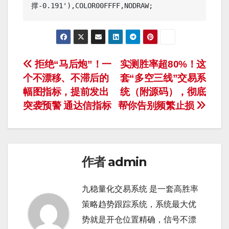
撑-0.191'),COLOR00FFFF,NODRAW;
文
拒绝“马后炮”！一
实测胜率超80%！这
个不漂移、不滞后的
套“多空三线”交易系
章
幅图指标，提前发出
统（附源码），彻底
导
突袭预警 通达信指标
帮你告别频繁止损
航
作者
admin
九稳量化交易系统 是一套高胜率
策略趋势跟踪系统，系统最大优
势就是开仓位置精确，信号不漂