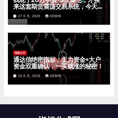
来这套期货震荡交易系统，今天免
费公开核心逻辑
27 6 月, 2026
ADMIN
指标公式
通达信绝密指标：主力资金+大户
资金双重确认，一买就涨的秘密！
24 6 月, 2026
ADMIN