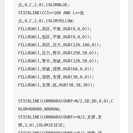
点,O,C,2,0),COLORBLUE;

STICKLINE(CCI<=100 AND L<=低
点,O,C,2,0),COLORYELLOW;

FILLRGN(1,高区,平衡,RGB(0,0,0));

FILLRGN(1,低区,平衡,RGB(0,0,0));

FILLRGN(1,高区,压力,RGB(120,100,0));

FILLRGN(1,压力,警示,RGB(258,58,0));

FILLRGN(1,警示,突破,RGB(128,58,0));

FILLRGN(1,突破,强势,RGB(68,0,0));

FILLRGN(1,强势,支撑,RGB(38,0,0));

FILLRGN(1,支撑,低,RGB(38,38,38));

STICKLINE(CURRBARSCOUNT=N/2,GD,DD,0,0),C
OLOR408080,NODRAW;

STICKLINE(CURRBARSCOUNT<=N/2,支撑,支
撑,2,0),COLOR1E1E1E;
