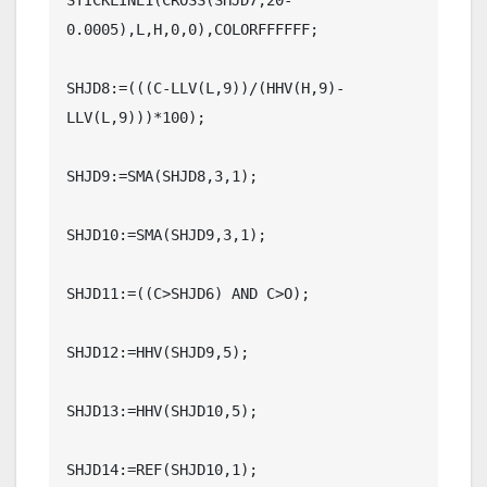
0.0005),L,H,0,0),COLORFFFFFF;

SHJD8:=(((C-LLV(L,9))/(HHV(H,9)-
LLV(L,9)))*100);

SHJD9:=SMA(SHJD8,3,1);

SHJD10:=SMA(SHJD9,3,1);

SHJD11:=((C>SHJD6) AND C>O);

SHJD12:=HHV(SHJD9,5);

SHJD13:=HHV(SHJD10,5);

SHJD14:=REF(SHJD10,1);
