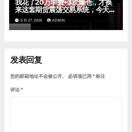
我花了20万学费+3次爆仓，才换
来这套期货震荡交易系统，今天免
费公开核心逻辑
6 月 27, 2026
ADMIN
发表回复
您的邮箱地址不会被公开。
必填项已用
*
标注
评论
*