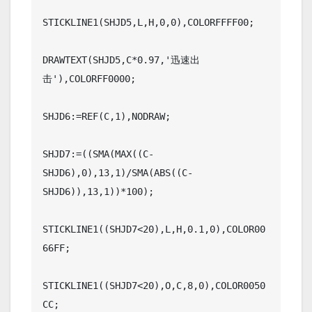
STICKLINE1(SHJD5,L,H,0,0),COLORFFFF00;

DRAWTEXT(SHJD5,C*0.97,'迅速出
击'),COLORFF0000;

SHJD6:=REF(C,1),NODRAW;

SHJD7:=((SMA(MAX((C-
SHJD6),0),13,1)/SMA(ABS((C-
SHJD6)),13,1))*100);

STICKLINE1((SHJD7<20),L,H,0.1,0),COLOR00
66FF;

STICKLINE1((SHJD7<20),O,C,8,0),COLOR0050
CC;
