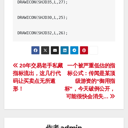
DRAWICON(SHJD35,L,27);

DRAWICON(SHJD30,L,25);

文
20年交易老手私藏
一个被严重低估的指
指标流出，这几行代
标公式：传闻是某顶
章
码让买卖点无所遁
级游资的“御用指
导
形！
标”，今天破例公开，
可能很快会消失…
航
作者
admin