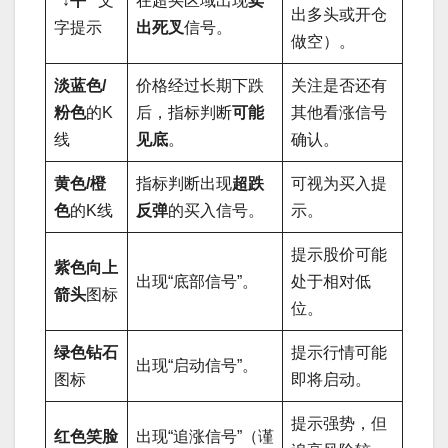
“↓平”
文
在超买区域出现
卖
出多头或开仓
字提示
出死叉
信号。
做空）。
淡蓝色/
价格经过长期下跌
关注是否还有
粉色
的K
后，指标判断
可能
其他看涨信号
线
见底
。
确认。
黄色/橙
指标判断出现
超跌
可视为买入提
色
的K线
反弹
的买入信号。
示。
提示股价可能
紫色向上
出现“底部信号”。
处于相对低
箭头
图标
位。
绿色钻石
提示行情可能
出现“启动信号”。
图标
即将启动。
提示强势，但
红色笑脸
出现“追涨信号”（谨