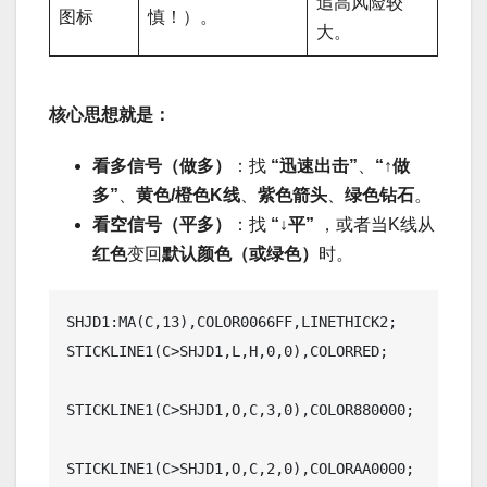
追高风险较
图标
慎！）。
大。
核心思想就是：
看多信号（做多）
：找
“迅速出击”
、
“↑做
多”
、
黄色/橙色K线
、
紫色箭头
、
绿色钻石
。
看空信号（平多）
：找
“↓平”
，或者当K线从
红色
变回
默认颜色（或绿色）
时。
SHJD1:MA(C,13),COLOR0066FF,LINETHICK2;

STICKLINE1(C>SHJD1,L,H,0,0),COLORRED;

STICKLINE1(C>SHJD1,O,C,3,0),COLOR880000;

STICKLINE1(C>SHJD1,O,C,2,0),COLORAA0000;
