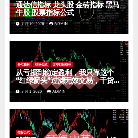
通达信指标 龙头股 金砖指标 黑马
牛股 股票指标公式
7 月 10, 2026
ADMIN
外汇指标
指标公式
文华财经指标
从亏损到稳定盈利，我只靠这个
“红绿箭头”过滤无效交易，干货全
公开 mt4指标
7 月 1, 2026
ADMIN
指标公式