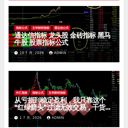
指标公式
文华财经指标
通达信公式
通达信指标 龙头股 金砖指标 黑马
牛股 股票指标公式
10 7 月, 2026
ADMIN
外汇指标
指标公式
文华财经指标
从亏损到稳定盈利，我只靠这个
“红绿箭头”过滤无效交易，干货全
公开 mt4指标
1 7 月, 2026
ADMIN