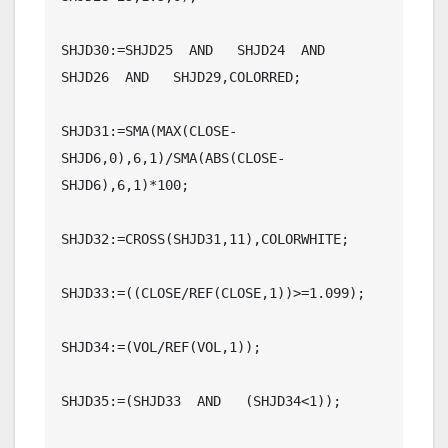
SHJD30:=SHJD25  AND   SHJD24  AND   
SHJD26  AND   SHJD29,COLORRED;

SHJD31:=SMA(MAX(CLOSE-
SHJD6,0),6,1)/SMA(ABS(CLOSE-
SHJD6),6,1)*100;

SHJD32:=CROSS(SHJD31,11),COLORWHITE;

SHJD33:=((CLOSE/REF(CLOSE,1))>=1.099);

SHJD34:=(VOL/REF(VOL,1));

SHJD35:=(SHJD33  AND   (SHJD34<1));
