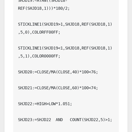
SHJD19:=ATAN((SHJD18-
REF(SHJD18,1)))*180/2;

STICKLINE1(SHJD19>1,SHJD18,REF(SHJD18,1)
,5,0),COLORFF00FF;

STICKLINE1(SHJD19<1,SHJD18,REF(SHJD18,1)
,5,1),COLOR0000FF;

SHJD20:=CLOSE/MA(CLOSE,40)*100<76;

SHJD21:=CLOSE/MA(CLOSE,60)*100<74;

SHJD22:=HIGH>LOW*1.051;

SHJD23:=SHJD22  AND   COUNT(SHJD22,5)>1;
