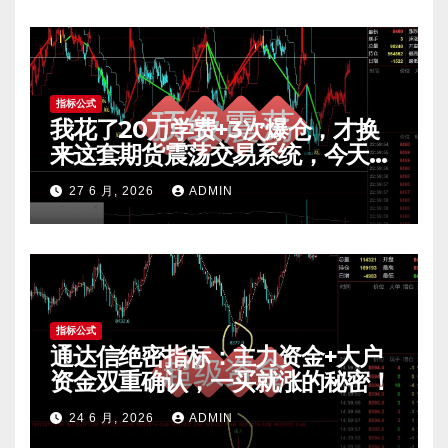
指标公式
我花了20万学费+3次爆仓，才换
来这套期货震荡交易系统，今天免
费公开核心逻辑
27 6 月, 2026
ADMIN
指标公式
通达信绝密指标：主力资金+大户
资金双重确认，一买就涨的秘密！
24 6 月, 2026
ADMIN