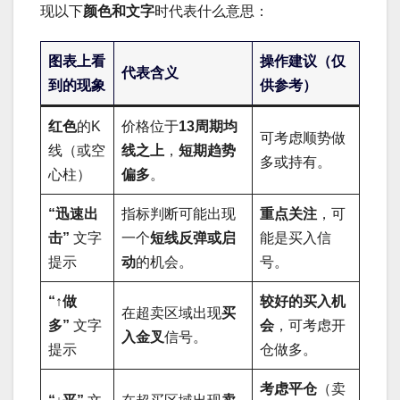
现以下
颜色和文字
时代表什么意思：
图表上看
操作建议（仅
代表含义
到的现象
供参考）
红色
的K
价格位于
13周期均
可考虑顺势做
线（或空
线之上
，
短期趋势
多或持有。
心柱）
偏多
。
“迅速出
指标判断可能出现
重点关注
，可
击”
文字
一个
短线反弹或启
能是买入信
提示
动
的机会。
号。
“↑做
较好的买入机
在超卖区域出现
买
多”
文字
会
，可考虑开
入金叉
信号。
提示
仓做多。
考虑平仓
（卖